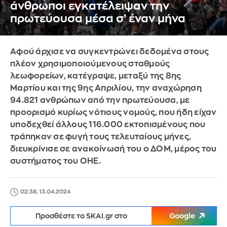
άνθρωποι εγκατέλειψαν την
πρωτεύουσα μέσα σ’ έναν μήνα
Αφού άρχισε να συγκεντρώνει δεδομένα στους
πλέον χρησιμοποιούμενους σταθμούς
λεωφορείων, κατέγραψε, μεταξύ της 8ης
Μαρτίου και της 9ης Απριλίου, την αναχώρηση
94.821 ανθρώπων από την πρωτεύουσα, με
προορισμό κυρίως νότιους νομούς, που ήδη είχαν
υποδεχθεί άλλους 116.000 εκτοπισμένους που
τράπηκαν σε φυγή τους τελευταίους μήνες,
διευκρίνισε σε ανακοίνωσή του ο ΔΟΜ, μέρος του
συστήματος του ΟΗΕ.
02:38, 13.04.2024
Προσθέστε το SKAI.gr στο
Google