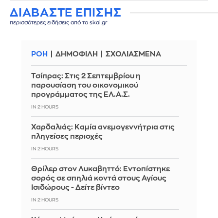
ΔΙΑΒΑΣΤΕ ΕΠΙΣΗΣ
περισσότερες ειδήσεις από το skai.gr
ΡΟΗ
ΔΗΜΟΦΙΛΗ
ΣΧΟΛΙΑΣΜΕΝΑ
Τσίπρας: Στις 2 Σεπτεμβρίου η
παρουσίαση του οικονομικού
προγράμματος της ΕΛ.Α.Σ.
IN 2 HOURS
Χαρδαλιάς: Καμία ανεμογεννήτρια στις
πληγείσες περιοχές
IN 2 HOURS
Θρίλερ στον Λυκαβηττό: Εντοπίστηκε
σορός σε σπηλιά κοντά στους Αγίους
Ισιδώρους - Δείτε βίντεο
IN 2 HOURS