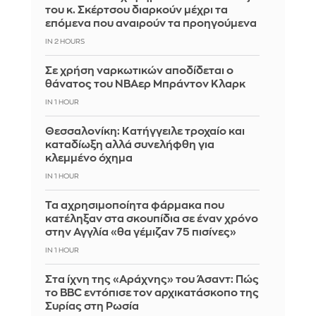
του κ. Σκέρτσου διαρκούν μέχρι τα
επόμενα που αναιρούν τα προηγούμενα
IN 2 HOURS
Σε χρήση ναρκωτικών αποδίδεται ο
θάνατος του ΝΒΑερ Μπράντον Κλαρκ
IN 1 HOUR
Θεσσαλονίκη: Κατήγγειλε τροχαίο και
καταδίωξη αλλά συνελήφθη για
κλεμμένο όχημα
IN 1 HOUR
Τα αχρησιμοποίητα φάρμακα που
κατέληξαν στα σκουπίδια σε έναν χρόνο
στην Αγγλία «θα γέμιζαν 75 πισίνες»
IN 1 HOUR
Στα ίχνη της «Αράχνης» του Άσαντ: Πώς
το BBC εντόπισε τον αρχικατάσκοπο της
Συρίας στη Ρωσία