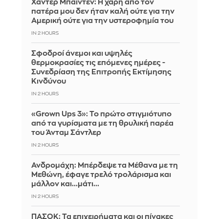
Χάντερ Μπάιντεν: Η χάρη από τον
πατέρα μου δεν ήταν καλή ούτε για την
Αμερική ούτε για την υστεροφημία του
IN 2 HOURS
Σφοδροί άνεμοι και υψηλές
θερμοκρασίες τις επόμενες ημέρες -
Συνεδρίαση της Επιτροπής Εκτίμησης
Κινδύνου
IN 2 HOURS
«Grown Ups 3»: Το πρώτο στιγμιότυπο
από τα γυρίσματα με τη θρυλική παρέα
του Άνταμ Σάντλερ
IN 2 HOURS
Ανδρομάχη: Μπέρδεψε τα Μέθανα με τη
Μεθώνη, έφαγε τρελό τρολάρισμα και
μάλλον και...μάτι...
IN 2 HOURS
ΠΑΣΟΚ: Τα επιχειρήματα και οι πίνακες