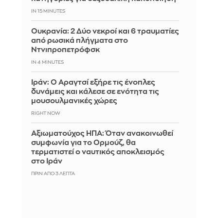
IN 15 MINUTES
Ουκρανία: 2 Δύο νεκροί και 6 τραυματίες
από ρωσικά πλήγματα στο
Ντνιπροπετρόφσκ
IN 4 MINUTES
Ιράν: Ο Αραγτσί εξήρε τις ένοπλες
δυνάμεις και κάλεσε σε ενότητα τις
μουσουλμανικές χώρες
RIGHT NOW
Αξιωματούχος ΗΠΑ: Όταν ανακοινωθεί
συμφωνία για το Ορμούζ, θα
τερματιστεί ο ναυτικός αποκλεισμός
στο Ιράν
ΠΡΙΝ ΑΠΌ 3 ΛΕΠΤΆ