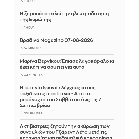
IN 1 HOUR
Η ξηρασία απειλεί την ηλεκτροδότηση
της Ευρώπης
IN 1 HOUR
Βραδινό Magazino 07-08-2026
IN 57 MINUTES
Μαρίνα Βερνίκου: Έπιασε λαγοκέφαλο κι
έχει κάτι να σου πει για αυτό
IN 44 MINUTES
Η Ισπανία ξεκινά ελέγχους στους
ταξιδιώτες από Ιταλία - Από τα
μεσάνυχτα του Σαββάτου έως τις 7
Σεπτεμβρίου
IN 33 MINUTES
Ακτιβίστριες ζητούν την ακύρωση των
συναυλιών του Τζάρεντ Λέτο μετά τις
κατηγορίες για σεξουαλική κακοποίηση