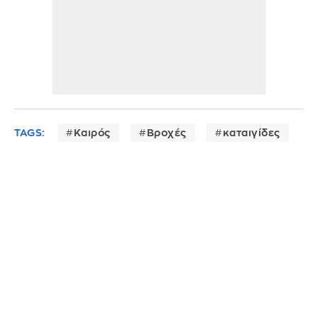
TAGS:
Καιρός
Βροχές
καταιγίδες