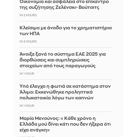
Οικονομία και ασφάλεια στο επίκεντρο
της συζήτησης Ζελένσκι- Βούτσιτς
IN 2 HOURS
Κλείσιμο με άνοδο για το χρηματιστήριο
των ΗΠΑ
IN 2 HOURS
Άνοιξε ξανά το σύστημα ΕΑΕ 2025 για
διορθώσεις και συμπληρώσεις
στοιχείων από τους παραγωγούς
IN 1 HOUR
Yπό έλεγχο η φωτιά σε κατάστημα στον
Άλιμο: Εκκενώθηκε προληπτικά
πολυκατοικία λόγω των καπνών
IN 1 HOUR
Μαρία Μενούνος: «Κάθε χρόνο η
Ελλάδα μού δίνει κάτι που δεν ήξερα ότι
είχα ανάγκη»