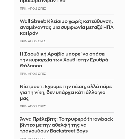
πρόεδρο Ινφαντίνο
ΠΡΙΝ ΑΠΌ 2 ΏΡΕΣ
Wall Street: Κλείσιμο χωρίς κατεύθυνση,
αναμένοντας μια συμφωνία μεταξύ ΗΠΑ
και Ιράν
ΠΡΙΝ ΑΠΌ 2 ΏΡΕΣ
Η Σαουδική Αραβία μπορεί να σπάσει
την κυριαρχία των Χούθι στην Ερυθρά
Θάλασσα
ΠΡΙΝ ΑΠΌ 2 ΏΡΕΣ
Νίστρουπ: Έχουμε την πίεση, αλλά πάμε
για τη νίκη, δεν υπάρχει κάτι άλλο για
μας
ΠΡΙΝ ΑΠΌ 2 ΏΡΕΣ
Άννα Πρέλεβιτς: Το τρυφερό throwback
βίντεο με την αδελφή της να
τραγουδούν Backstreet Boys