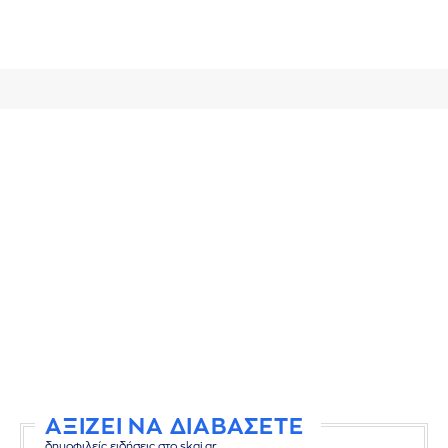
ΑΞΙΖΕΙ ΝΑ ΔΙΑΒΑΣΕΤΕ
δημοφιλείς ειδήσεις στο skai.gr