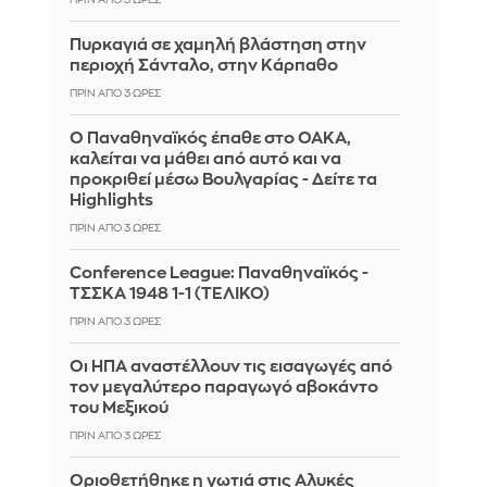
ΠΡΙΝ ΑΠΌ 3 ΏΡΕΣ
Πυρκαγιά σε χαμηλή βλάστηση στην
περιοχή Σάνταλο, στην Κάρπαθο
ΠΡΙΝ ΑΠΌ 3 ΏΡΕΣ
Ο Παναθηναϊκός έπαθε στο ΟΑΚΑ,
καλείται να μάθει από αυτό και να
προκριθεί μέσω Βουλγαρίας - Δείτε τα
Highlights
ΠΡΙΝ ΑΠΌ 3 ΏΡΕΣ
Conference League: Παναθηναϊκός -
ΤΣΣΚΑ 1948 1-1 (ΤΕΛΙΚΟ)
ΠΡΙΝ ΑΠΌ 3 ΏΡΕΣ
Οι ΗΠΑ αναστέλλουν τις εισαγωγές από
τον μεγαλύτερο παραγωγό αβοκάντο
του Μεξικού
ΠΡΙΝ ΑΠΌ 3 ΏΡΕΣ
Οριοθετήθηκε η γωτιά στις Αλυκές