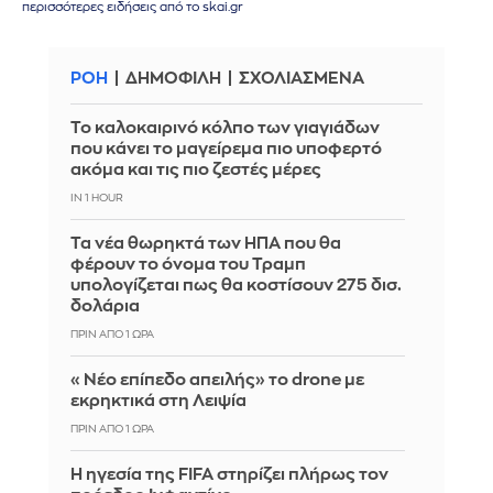
περισσότερες ειδήσεις από το skai.gr
ΡΟΗ
ΔΗΜΟΦΙΛΗ
ΣΧΟΛΙΑΣΜΕΝΑ
Το καλοκαιρινό κόλπο των γιαγιάδων
που κάνει το μαγείρεμα πιο υποφερτό
ακόμα και τις πιο ζεστές μέρες
IN 1 HOUR
Τα νέα θωρηκτά των ΗΠΑ που θα
φέρουν το όνομα του Τραμπ
υπολογίζεται πως θα κοστίσουν 275 δισ.
δολάρια
ΠΡΙΝ ΑΠΌ 1 ΏΡΑ
«Νέο επίπεδο απειλής» το drone με
εκρηκτικά στη Λειψία
ΠΡΙΝ ΑΠΌ 1 ΏΡΑ
Η ηγεσία της FIFA στηρίζει πλήρως τον