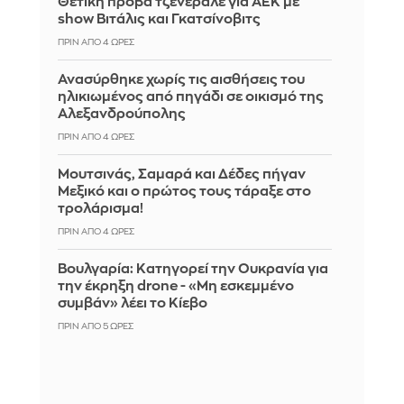
Θετική πρόβα τζενεράλε για ΑΕΚ με
show Βιτάλις και Γκατσίνοβιτς
ΠΡΙΝ ΑΠΌ 4 ΏΡΕΣ
Ανασύρθηκε χωρίς τις αισθήσεις του
ηλικιωμένος από πηγάδι σε οικισμό της
Αλεξανδρούπολης
ΠΡΙΝ ΑΠΌ 4 ΏΡΕΣ
Μουτσινάς, Σαμαρά και Δέδες πήγαν
Μεξικό και ο πρώτος τους τάραξε στο
τρολάρισμα!
ΠΡΙΝ ΑΠΌ 4 ΏΡΕΣ
Βουλγαρία: Κατηγορεί την Ουκρανία για
την έκρηξη drone - «Μη εσκεμμένο
συμβάν» λέει το Κίεβο
ΠΡΙΝ ΑΠΌ 5 ΏΡΕΣ