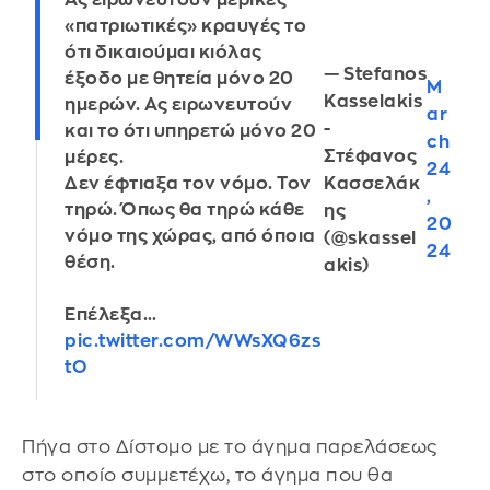
Ας ειρωνευτούν μερικές
«πατριωτικές» κραυγές το
ότι δικαιούμαι κιόλας
— Stefanos
έξοδο με θητεία μόνο 20
M
Kasselakis
ημερών. Ας ειρωνευτούν
ar
-
και το ότι υπηρετώ μόνο 20
ch
Στέφανος
μέρες.
24
Κασσελάκ
Δεν έφτιαξα τον νόμο. Τον
,
τηρώ. Όπως θα τηρώ κάθε
ης
20
νόμο της χώρας, από όποια
(@skassel
24
θέση.
akis)
Επέλεξα…
pic.twitter.com/WWsXQ6zs
tO
Πήγα στο Δίστομο με το άγημα παρελάσεως
στο οποίο συμμετέχω, το άγημα που θα