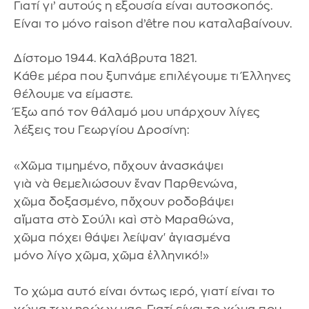
Γιατί γι’ αυτούς η εξουσία είναι αυτοσκοπός.
Είναι το μόνο raison d’être που καταλαβαίνουν.
Δίστομο 1944. Καλάβρυτα 1821.
Κάθε μέρα που ξυπνάμε επιλέγουμε τι Έλληνες
θέλουμε να είμαστε.
Έξω από τον θάλαμό μου υπάρχουν λίγες
λέξεις του Γεωργίου Δροσίνη:
«Χῶμα τιμημένο, πὄχουν ἀνασκάψει
γιὰ νὰ θεμελιώσουν ἕναν Παρθενώνα,
χῶμα δοξασμένο, πὄχουν ροδοβάψει
αἵματα στὸ Σούλι καὶ στὸ Μαραθώνα,
χῶμα πόχει θάψει λείψαν' ἁγιασμένα
μόνο λίγο χῶμα, χῶμα ἑλληνικό!»
Το χώμα αυτό είναι όντως ιερό, γιατί είναι το