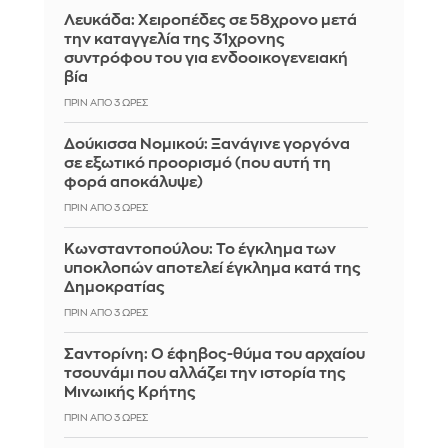
Λευκάδα: Χειροπέδες σε 58χρονο μετά
την καταγγελία της 31χρονης
συντρόφου του για ενδοοικογενειακή
βία
ΠΡΙΝ ΑΠΌ 3 ΏΡΕΣ
Δούκισσα Νομικού: Ξανάγινε γοργόνα
σε εξωτικό προορισμό (που αυτή τη
φορά αποκάλυψε)
ΠΡΙΝ ΑΠΌ 3 ΏΡΕΣ
Κωνσταντοπούλου: Το έγκλημα των
υποκλοπών αποτελεί έγκλημα κατά της
Δημοκρατίας
ΠΡΙΝ ΑΠΌ 3 ΏΡΕΣ
Σαντορίνη: Ο έφηβος-θύμα του αρχαίου
τσουνάμι που αλλάζει την ιστορία της
Μινωικής Κρήτης
ΠΡΙΝ ΑΠΌ 3 ΏΡΕΣ