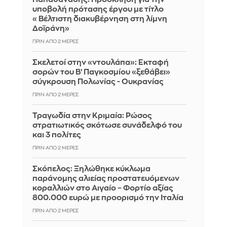
υποβολή πρότασης έργου με τίτλο
«Βέλτιστη διακυβέρνηση στη λίμνη
Δοϊράνη»
ΠΡΙΝ ΑΠΌ 2 ΜΈΡΕΣ
Σκελετοί στην «ντουλάπα»: Εκταφή
σορών του Β’ Παγκοσμίου «ξεθάβει»
σύγκρουση Πολωνίας - Ουκρανίας
ΠΡΙΝ ΑΠΌ 2 ΜΈΡΕΣ
Τραγωδία στην Κριμαία: Ρώσος
στρατιωτικός σκότωσε συνάδελφό του
και 3 πολίτες
ΠΡΙΝ ΑΠΌ 2 ΜΈΡΕΣ
Σκόπελος: Ξηλώθηκε κύκλωμα
παράνομης αλιείας προστατευόμενων
κοραλλιών στο Αιγαίο – Φορτίο αξίας
800.000 ευρώ με προορισμό την Ιταλία
ΠΡΙΝ ΑΠΌ 2 ΜΈΡΕΣ