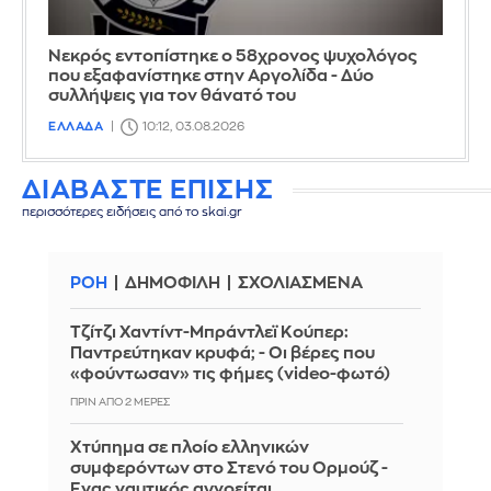
Νεκρός εντοπίστηκε ο 58χρονος ψυχολόγος
που εξαφανίστηκε στην Αργολίδα - Δύο
συλλήψεις για τον θάνατό του
ΕΛΛΑΔΑ
10:12, 03.08.2026
ΔΙΑΒΑΣΤΕ ΕΠΙΣΗΣ
περισσότερες ειδήσεις από το skai.gr
ΡΟΗ
ΔΗΜΟΦΙΛΗ
ΣΧΟΛΙΑΣΜΕΝΑ
Τζίτζι Χαντίντ-Μπράντλεϊ Κούπερ:
Παντρεύτηκαν κρυφά; - Οι βέρες που
«φούντωσαν» τις φήμες (video-φωτό)
ΠΡΙΝ ΑΠΌ 2 ΜΈΡΕΣ
Χτύπημα σε πλοίο ελληνικών
συμφερόντων στο Στενό του Ορμούζ -
Ένας ναυτικός αγνοείται