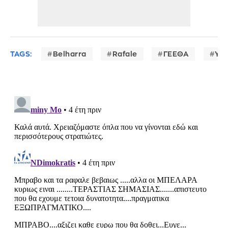
TAGS:
Belharra
Rafale
ΓΕΕΘΑ
ΥΠ