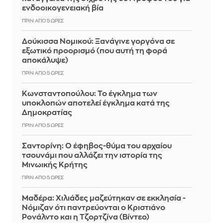
ενδοοικογενειακή βία
ΠΡΙΝ ΑΠΌ 5 ΏΡΕΣ
Δούκισσα Νομικού: Ξανάγινε γοργόνα σε
εξωτικό προορισμό (που αυτή τη φορά
αποκάλυψε)
ΠΡΙΝ ΑΠΌ 5 ΏΡΕΣ
Κωνσταντοπούλου: Το έγκλημα των
υποκλοπών αποτελεί έγκλημα κατά της
Δημοκρατίας
ΠΡΙΝ ΑΠΌ 5 ΏΡΕΣ
Σαντορίνη: Ο έφηβος-θύμα του αρχαίου
τσουνάμι που αλλάζει την ιστορία της
Μινωικής Κρήτης
ΠΡΙΝ ΑΠΌ 5 ΏΡΕΣ
Μαδέρα: Χιλιάδες μαζεύτηκαν σε εκκλησία -
Νόμιζαν ότι παντρεύονται ο Κριστιάνο
Ρονάλντο και η Τζορτζίνα (Βίντεο)