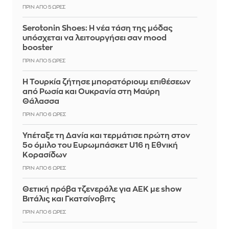
ΠΡΙΝ ΑΠΌ 5 ΏΡΕΣ
Serotonin Shoes: Η νέα τάση της μόδας
υπόσχεται να λειτουργήσει σαν mood
booster
ΠΡΙΝ ΑΠΌ 5 ΏΡΕΣ
Η Τουρκία ζήτησε μπορατόριουμ επιθέσεων
από Ρωσία και Ουκρανία στη Μαύρη
Θάλασσα
ΠΡΙΝ ΑΠΌ 6 ΏΡΕΣ
Υπέταξε τη Δανία και τερμάτισε πρώτη στον
5ο όμιλο του Ευρωμπάσκετ U16 η Εθνική
Κορασίδων
ΠΡΙΝ ΑΠΌ 6 ΏΡΕΣ
Θετική πρόβα τζενεράλε για ΑΕΚ με show
Βιτάλις και Γκατσίνοβιτς
ΠΡΙΝ ΑΠΌ 6 ΏΡΕΣ