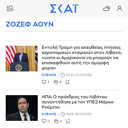
ΖΟΖΕΦ ΑΟΥΝ
Εντολή Τραμπ για απευθείας πτήσεις
αεροπορικών εταιρειών στον Λίβανο,
«ώστε οι Αμερικανοί να μπορούν να
επισκεφθούν αυτή την όμορφη
χώρα»
ΚΟΣΜΟΣ
22:41, 21.07.2026
3
8
ΗΠΑ: Ο πρόεδρος του Λιβάνου
συναντήθηκε με τον ΥΠΕΞ Μάρκο
Ρούμπιο
ΚΟΣΜΟΣ
19:25, 19.07.2026
0
5