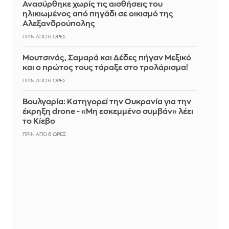
Ανασύρθηκε χωρίς τις αισθήσεις του
ηλικιωμένος από πηγάδι σε οικισμό της
Αλεξανδρούπολης
ΠΡΙΝ ΑΠΌ 6 ΏΡΕΣ
Μουτσινάς, Σαμαρά και Δέδες πήγαν Μεξικό
και ο πρώτος τους τάραξε στο τρολάρισμα!
ΠΡΙΝ ΑΠΌ 6 ΏΡΕΣ
Βουλγαρία: Κατηγορεί την Ουκρανία για την
έκρηξη drone - «Μη εσκεμμένο συμβάν» λέει
το Κίεβο
ΠΡΙΝ ΑΠΌ 6 ΏΡΕΣ