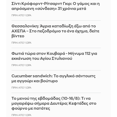
Σίντι Κρόφορντ-Ρίτσαρντ Γκιρ: Ο γάμος και η
απρόσμενη «σύνδεση» 31 χρόνια μετά
ΠΡΙΝ ΑΠΌ 1 ΏΡΑ
Θεσσαλονίκη: Άγρια καταδίωξη έξω από το
ΑΧΕΠΑ – Στο πεζοδρόμιο το ένα όχημα, δείτε
βίντεο
ΠΡΙΝ ΑΠΌ 1 ΏΡΑ
Φωτιά τώρα στον Κουβαρά - Μήνυμα 112 για
εκκένωση του Αγίου Στυλιανού
ΠΡΙΝ ΑΠΌ 1 ΏΡΑ
Cucumber sandwich: Το αγγλικό σάντουιτς
με αγγούρι και βούτυρο
ΠΡΙΝ ΑΠΌ 1 ΏΡΑ
Το μενού της εβδομάδας (10-16/8): Τι να
μαγειρέψω σήμερα Δευτέρα; Κεφτέδες στο
φούρνο με πατάτες
ΠΡΙΝ ΑΠΌ 1 ΏΡΑ