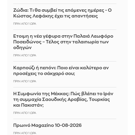
Ζώδια: Τι θα συμβεί τις επόμενες ημέρες - Ο
Κώστας Λεφάκης έχει τις απαντήσεις
ΠΡΙΝ ΑΠΌ 1 ΏΡΑ
Έτοιμη η νέα γέφυρα στην Παλαιά Λεωφόρο
Ποσειδώνος – Τέλος στην ταλαιπωρία των
οδηγών
ΠΡΙΝ ΑΠΌ 1 ΏΡΑ
Καρπούζι ή πεπόνι: Ποιο είναι καλύτερο αν
προσέχεις το σάκχαρό σου;
ΠΡΙΝ ΑΠΌ 1 ΏΡΑ
Η Συμφωνία της Μέκκας: Πώς βλέπει το Ιράν
τη συμμαχία Σαουδικής Αραβίας, Τουρκίας
και Πακιστάν;
ΠΡΙΝ ΑΠΌ 1 ΏΡΑ
Πρωινό Magazino 10-08-2026
ΠΡΙΝ ΑΠΌ 1 ΏΡΑ