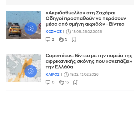
«Ακριδοθύελλα» στη Σαχάρα:
Οδηγοί προσπαθούν να περάσουν
μέσα από σμήνη ακριδών - Βίντεο
ΚΟΣΜΟΣ
18:06, 26.02.2026
2
5
Copernicus: Βίντεο με την πορεία της
αφρικανικής σκόνης που «σκεπάζει»
την Ελλάδα
ΚΑΙΡΟΣ
19:32, 13.02.2026
0
15