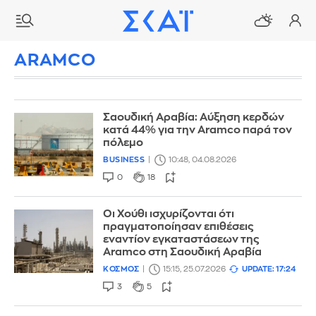
ARAMCO
Σαουδική Αραβία: Αύξηση κερδών
κατά 44% για την Aramco παρά τον
πόλεμο
BUSINESS
10:48, 04.08.2026
0
18
Οι Χούθι ισχυρίζονται ότι
πραγματοποίησαν επιθέσεις
εναντίον εγκαταστάσεων της
Aramco στη Σαουδική Αραβία
ΚΟΣΜΟΣ
15:15, 25.07.2026
UPDATE: 17:24
3
5