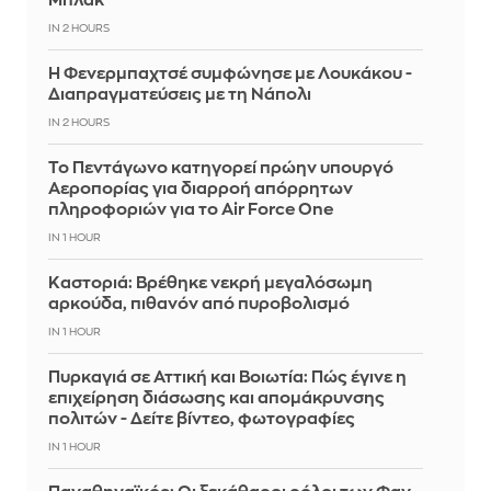
Μπλακ
IN 2 HOURS
Η Φενερμπαχτσέ συμφώνησε με Λουκάκου -
Διαπραγματεύσεις με τη Νάπολι
IN 2 HOURS
Το Πεντάγωνο κατηγορεί πρώην υπουργό
Αεροπορίας για διαρροή απόρρητων
πληροφοριών για το Air Force One
IN 1 HOUR
Καστοριά: Βρέθηκε νεκρή μεγαλόσωμη
αρκούδα, πιθανόν από πυροβολισμό
IN 1 HOUR
Πυρκαγιά σε Αττική και Βοιωτία: Πώς έγινε η
επιχείρηση διάσωσης και απομάκρυνσης
πολιτών - Δείτε βίντεο, φωτογραφίες
IN 1 HOUR