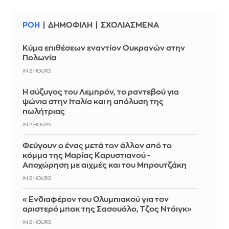
ΡΟΗ
ΔΗΜΟΦΙΛΗ
ΣΧΟΛΙΑΣΜΕΝΑ
Κύμα επιθέσεων εναντίον Ουκρανών στην
Πολωνία
IN 2 HOURS
Η σύζυγος του Λεμπρόν, το ραντεβού για
ψώνια στην Ιταλία και η απόλυση της
πωλήτριας
IN 2 HOURS
Φεύγουν ο ένας μετά τον άλλον από το
κόμμα της Μαρίας Καρυστιανού -
Αποχώρηση με αιχμές και του Μπρουτζάκη
IN 2 HOURS
«Ενδιαφέρον του Ολυμπιακού για τον
αριστερό μπακ της Σασουόλο, Τζος Ντόιγκ»
IN 2 HOURS