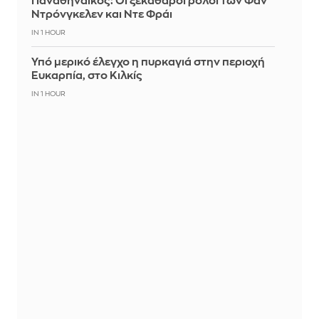
Παναθηναϊκός: Οι ξεκάθαροι ρόλοι των Φαν
Ντρόνγκελεν και Ντε Φράι
IN 1 HOUR
Υπό μερικό έλεγχο η πυρκαγιά στην περιοχή
Ευκαρπία, στο Κιλκίς
IN 1 HOUR