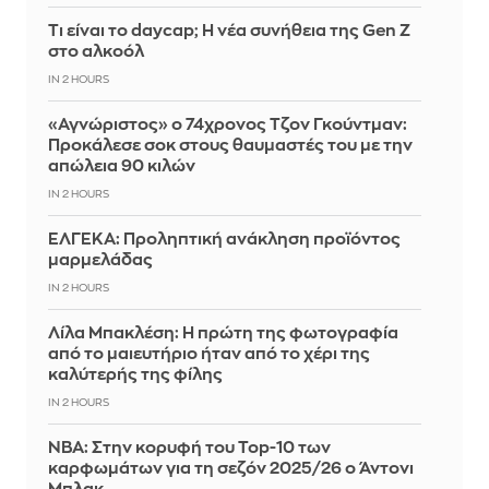
Τι είναι το daycap; Η νέα συνήθεια της Gen Z
στο αλκοόλ
IN 2 HOURS
«Αγνώριστος» ο 74χρονος Τζον Γκούντμαν:
Προκάλεσε σοκ στους θαυμαστές του με την
απώλεια 90 κιλών
IN 2 HOURS
ΕΛΓΕΚΑ: Προληπτική ανάκληση προϊόντος
μαρμελάδας
IN 2 HOURS
Λίλα Μπακλέση: Η πρώτη της φωτογραφία
από το μαιευτήριο ήταν από το χέρι της
καλύτερής της φίλης
IN 2 HOURS
ΝΒΑ: Στην κορυφή του Top-10 των
καρφωμάτων για τη σεζόν 2025/26 ο Άντονι