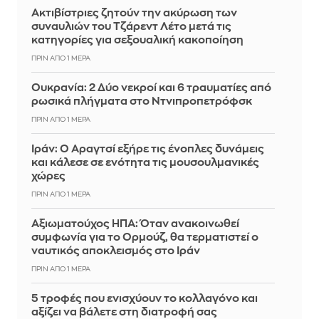
Ακτιβίστριες ζητούν την ακύρωση των
συναυλιών του Τζάρεντ Λέτο μετά τις
κατηγορίες για σεξουαλική κακοποίηση
ΠΡΙΝ ΑΠΌ 1 ΜΈΡΑ
Ουκρανία: 2 Δύο νεκροί και 6 τραυματίες από
ρωσικά πλήγματα στο Ντνιπροπετρόφσκ
ΠΡΙΝ ΑΠΌ 1 ΜΈΡΑ
Ιράν: Ο Αραγτσί εξήρε τις ένοπλες δυνάμεις
και κάλεσε σε ενότητα τις μουσουλμανικές
χώρες
ΠΡΙΝ ΑΠΌ 1 ΜΈΡΑ
Αξιωματούχος ΗΠΑ: Όταν ανακοινωθεί
συμφωνία για το Ορμούζ, θα τερματιστεί ο
ναυτικός αποκλεισμός στο Ιράν
ΠΡΙΝ ΑΠΌ 1 ΜΈΡΑ
5 τροφές που ενισχύουν το κολλαγόνο και
αξίζει να βάλετε στη διατροφή σας