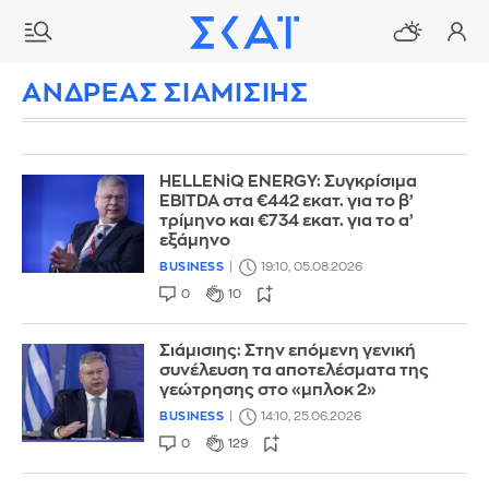
ΑΝΔΡΕΑΣ ΣΙΑΜΙΣΙΗΣ
HELLENiQ ENERGY: Συγκρίσιμα
EBITDA στα €442 εκατ. για το β’
τρίμηνο και €734 εκατ. για το α’
εξάμηνο
BUSINESS
19:10, 05.08.2026
0
10
Σιάμισιης: Στην επόμενη γενική
συνέλευση τα αποτελέσματα της
γεώτρησης στο «μπλοκ 2»
BUSINESS
14:10, 25.06.2026
0
129