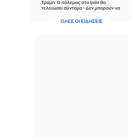
Τραμπ: Ο πόλεμος στο Ιράν θα
τελειώσει σύντομα - Δεν μπορούν να
συνεχίσουν για πολύ ακόμη
ΟΛΕΣ ΟΙ ΕΙΔΗΣΕΙΣ
ΠΡΙΝ ΑΠΌ 3 ΏΡΕΣ
Θαλάσσια ρύπανση στη Δραπετσώνα
– Συνελήφθη ο πλοίαρχος
δεξαμενόπλοιου
ΠΡΙΝ ΑΠΌ 3 ΏΡΕΣ
Διάσωση 30χρονης μετά από πτώση
από την υψηλή γέφυρα της Χαλκίδας
ΠΡΙΝ ΑΠΌ 3 ΏΡΕΣ
Οι τιμές της βενζίνης αυξήθηκαν
εξαιτίας του πολέμου του Τραμπ στο
Ιράν, και όχι λόγω της απληστίας των
πετρελαϊκών εταιρειών
ΠΡΙΝ ΑΠΌ 3 ΏΡΕΣ
Η SpaceX θα κατασκευάσει
σταθμούς παραγωγής ηλεκτρικής