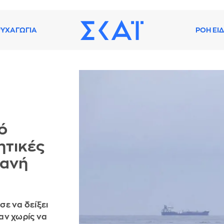
ΥΧΑΓΩΓΙΑ
ΡΟΗ ΕΙ
ό
ητικές
θανή
ε να δείξει
αν χωρίς να