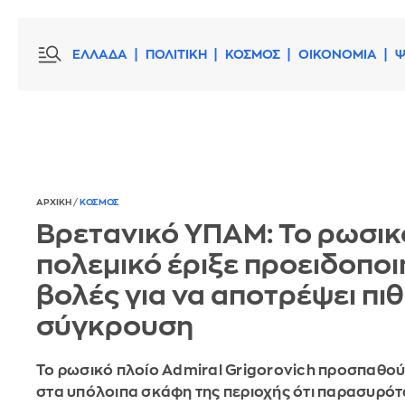
ΕΛΛΑΔΑ
ΠΟΛΙΤΙΚΗ
ΚΟΣΜΟΣ
ΟΙΚΟΝΟΜΙΑ
Ψ
ΑΡΧΙΚΗ
/
ΚΟΣΜΟΣ
Βρετανικό ΥΠΑΜ: Το ρωσικ
πολεμικό έριξε προειδοποι
βολές για να αποτρέψει πι
σύγκρουση
Το ρωσικό πλοίο Admiral Grigorovich προσπαθούσ
στα υπόλοιπα σκάφη της περιοχής ότι παρασυρότ