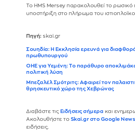
Το HMS Mersey παρακολουθεί το ρωσικό π
υποστήριξη στο πλήρωμα του ιστιοπλοϊκο
Πηγή:
skai.gr
Σουηδία: Η Εκκλησία ερευνά για διαφθορ
πρωθυπουργού
ΟΗΕ για Υεμένη: Το παράθυρο αποκλιμάκω
πολιτική λύση
Μπεζαλέλ Σμότριτς: Αφαιρεί τον παλαιστι
θρησκευτικό χώρο της Χεβρώνας
Διαβάστε τις
Ειδήσεις σήμερα
και ενημερω
Ακολουθήστε το
Skai.gr στο Google New
ειδήσεις.