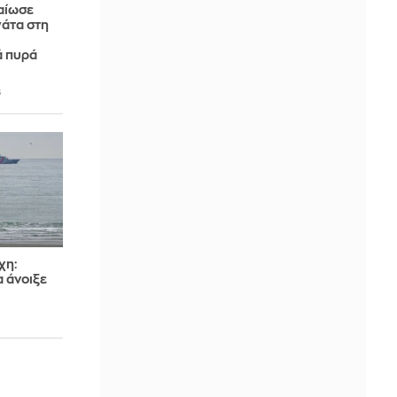
αίωσε
γάτα στη
ά πυρά
6
χη:
 άνοιξε