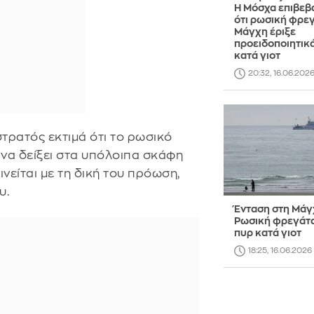
Η Μόσχα επιβεβ
ότι ρωσική φρε
Μάγχη έριξε
προειδοποιητικ
κατά γιοτ
20:32, 16.06.202
τρατός εκτιμά ότι το ρωσικό
να δείξει στα υπόλοιπα σκάφη
νείται με τη δική του πρόωση,
υ.
Ένταση στη Μάγ
Ρωσική φρεγάτα
πυρ κατά γιοτ
18:25, 16.06.2026