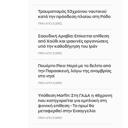
Τραυματισμός 53χρονου ναυτικού
κατά την πρόσδεση πλοίου στη Ρόδο
ΠΡΙΝ ΑΠΌ 2 ΏΡΕΣ
Σαουδική Αραβία: Επίκειται επίθεση
από Χούθι και ιρακινές οργανώσεις
υπό την καθοδήγηση του Ιράν
ΠΡΙΝ ΑΠΌ 3 ΏΡΕΣ
Πουέρτο Ρίκο: Νερό με το δελτίο από
την Παρασκευή, λόγω της ανομβρίας
στο νησί
ΠΡΙΝ ΑΠΌ 3 ΏΡΕΣ
Υπόθεση Marfin: Στη ΓΑΔΑ η 46χρονη
που κατηγορείται για εμπλοκή στη
φονική επίθεση - Το πρωί θα
μεταφερθεί στην Εισαγγελία
ΠΡΙΝ ΑΠΌ 3 ΏΡΕΣ