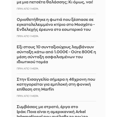
με μια πετσέτα θαλάσσης; Κι όμως, ναι!
ΠΡΙΝ ΑΠΌ 1 ΜΈΡΑ
Οριοθετήθηκε η φωτιά που ξέσπασε σε
εγκαταλελειμμένο κτίριο στο Μοσχάτο -
Ενδελεχής έρευνα στο εσωτερικό του
ΠΡΙΝ ΑΠΌ 1 ΜΈΡΑ
Έξι στους 10 συνταξιούχους λαμβάνουν
σύνταξη κάτω από 1.000€ - Ούτε 800€ η
μέση σύνταξη ασφαλισμένων του
ιδιωτικού τομέα
ΠΡΙΝ ΑΠΌ 1 ΜΈΡΑ
Στην Εισαγγελία σήμερα η 46χρονη που
κατηγορείται για εμπλοκή στη φονική
επίθεση στη Marfin
ΠΡΙΝ ΑΠΌ 1 ΜΈΡΑ
Συμβάσεις με στρατό, έργα στο
Ιράκ: Ποια είναι η αμερικανική Arkel
International που ανέλαβε το πρώτο