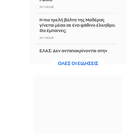
IN 1 HOUR
Η πιο τρελή βόλτα της Μαδέρας
γίνεται μέσα σε ένα ψάθινο έλκηθρο.
Θα έμπαινες;
IN 1 HOUR
ΕΛΑΣ: Δεν ανταποκρίνονται στην
πραγματικότητα αναφορές περί
απόπειρας προσέγγισης ανήλικης
ΟΛΕΣ ΟΙ ΕΙΔΗΣΕΙΣ
έναντι αμοιβής στην Κρήτη
IN 1 HOUR
Σφοδροί άνεμοι και υψηλές
θερμοκρασίες τις επόμενες ημέρες -
Συνεδρίαση της Επιτροπής
Εκτίμησης Κινδύνου
IN 1 HOUR
Οδηγούσε μεθυσμένος στο Αγρίνιο -
Είχε γεμιστήρα με σφαίρες στο αμάξι