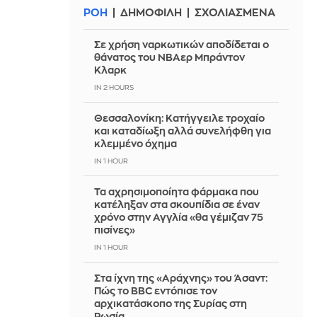
ΡΟΗ
ΔΗΜΟΦΙΛΗ
ΣΧΟΛΙΑΣΜΕΝΑ
Σε χρήση ναρκωτικών αποδίδεται ο
θάνατος του ΝΒΑερ Μπράντον
Κλαρκ
IN 2 HOURS
Θεσσαλονίκη: Κατήγγειλε τροχαίο
και καταδίωξη αλλά συνελήφθη για
κλεμμένο όχημα
IN 1 HOUR
Τα αχρησιμοποίητα φάρμακα που
κατέληξαν στα σκουπίδια σε έναν
χρόνο στην Αγγλία «θα γέμιζαν 75
πισίνες»
IN 1 HOUR
Στα ίχνη της «Αράχνης» του Άσαντ:
Πώς το BBC εντόπισε τον
αρχικατάσκοπο της Συρίας στη
Ρωσία