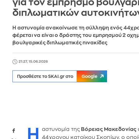
για τον εμπρησμό βουλγαρ
διπλωματικών αυτοκινήτω
Η αστυνομία ανακοίνωσε τη σύλληψη ενός 44χρο
φέρεται να είναι ο δράστης του εμπρησμού 2 οχη
βουλγαρικές διπλωματικές πινακίδες
21:27, 15.06.2026
Προσθέστε το SKAI.gr στο
Google
Η
αστυνομία της
Βόρειας Μακεδονίας
44χρονου κατοίκου Σκοπίων, ο οποίο