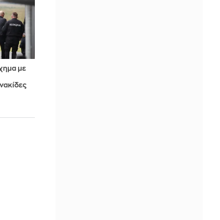
χημα με
ινακίδες