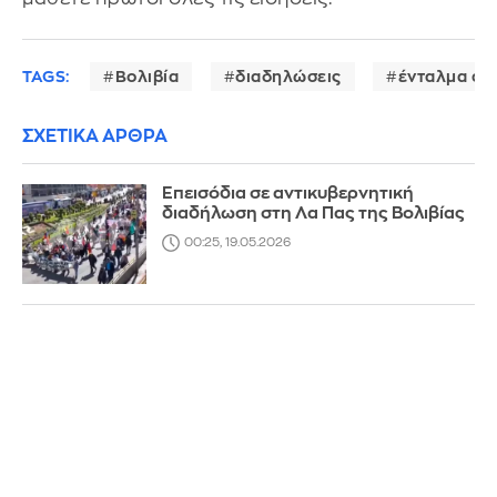
TAGS:
Βολιβία
διαδηλώσεις
ένταλμα σύ
ΣΧΕΤΙΚΑ ΑΡΘΡΑ
Επεισόδια σε αντικυβερνητική
διαδήλωση στη Λα Πας της Βολιβίας
00:25, 19.05.2026