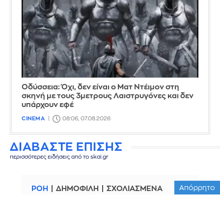
Οδύσσεια: Όχι, δεν είναι ο Ματ Ντέιμον στη
σκηνή με τους 3μετρους Λαιστρυγόνες και δεν
υπάρχουν εφέ
CINEMA
08:06, 07.08.2026
ΔΙΑΒΑΣΤΕ ΕΠΙΣΗΣ
περισσότερες ειδήσεις από το skai.gr
Απόρρητο
ΡΟΗ
ΔΗΜΟΦΙΛΗ
ΣΧΟΛΙΑΣΜΕΝΑ
Σφοδροί άνεμοι και υψηλές