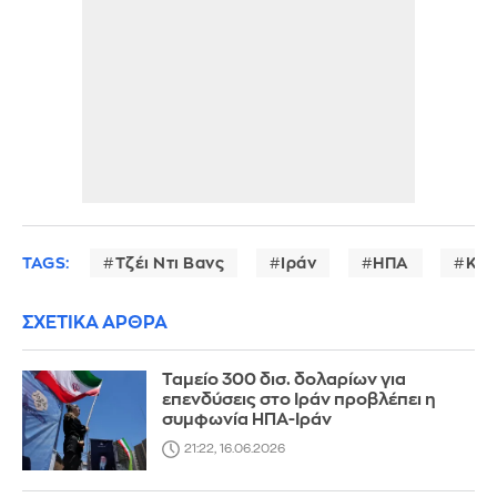
TAGS:
Τζέι Ντι Βανς
Ιράν
ΗΠΑ
Κρί
ΣΧΕΤΙΚΑ ΑΡΘΡΑ
Ταμείο 300 δισ. δολαρίων για
επενδύσεις στο Ιράν προβλέπει η
συμφωνία ΗΠΑ-Ιράν
21:22, 16.06.2026