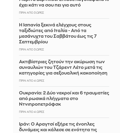
έχει κάτι να σου πει για αυτό
ΠΡΙΝ ΑΠΌ 3 ΏΡΕΣ
Η Ισπανία ξεκινά ελέγχους στους
ταξιδιώτες από Ιταλία - Από τα
μεσάνυχτα του Σαββάτου έως τις 7
Σεπτεμβρίου
ΠΡΙΝ ΑΠΌ 3 ΏΡΕΣ
Ακτιβίστριες ζητούν την ακύρωση των
συναυλιών του Τζάρεντ Λέτο μετά τις
κατηγορίες για σεξουαλική κακοποίηση
ΠΡΙΝ ΑΠΌ 4 ΏΡΕΣ
Ουκρανία: 2 Δύο νεκροί και 6 τραυματίες
από ρωσικά πλήγματα στο
Ντνιπροπετρόφσκ
ΠΡΙΝ ΑΠΌ 4 ΏΡΕΣ
Ιράν: Ο Αραγτσί εξήρε τις ένοπλες
δυνάμεις και κάλεσε σε ενότητα τις