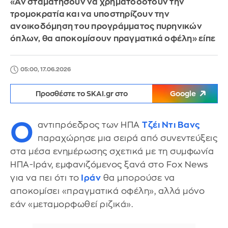
«Αν σταματήσουν να χρηματοδοτούν την
τρομοκρατία και να υποστηρίζουν την
ανοικοδόμηση του προγράμματος πυρηνικών
όπλων, θα αποκομίσουν πραγματικά οφέλη» είπε
05:00, 17.06.2026
Προσθέστε το SKAI.gr στο
Google
Ο
αντιπρόεδρος των ΗΠΑ
Τζέι Ντι Βανς
παραχώρησε μια σειρά από συνεντεύξεις
στα μέσα ενημέρωσης σχετικά με τη συμφωνία
ΗΠΑ-Ιράν, εμφανιζόμενος ξανά στο Fox News
για να πει ότι το
Ιράν
θα μπορούσε να
αποκομίσει «πραγματικά οφέλη», αλλά μόνο
εάν «μεταμορφωθεί ριζικά».