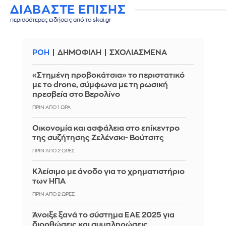
ΔΙΑΒΑΣΤΕ ΕΠΙΣΗΣ
περισσότερες ειδήσεις από το skai.gr
ΡΟΗ
ΔΗΜΟΦΙΛΗ
ΣΧΟΛΙΑΣΜΕΝΑ
«Στημένη προβοκάτσια» το περιστατικό
με το drone, σύμφωνα με τη ρωσική
πρεσβεία στο Βερολίνο
ΠΡΙΝ ΑΠΌ 1 ΏΡΑ
Οικονομία και ασφάλεια στο επίκεντρο
της συζήτησης Ζελένσκι- Βούτσιτς
ΠΡΙΝ ΑΠΌ 2 ΏΡΕΣ
Κλείσιμο με άνοδο για το χρηματιστήριο
των ΗΠΑ
ΠΡΙΝ ΑΠΌ 2 ΏΡΕΣ
Άνοιξε ξανά το σύστημα ΕΑΕ 2025 για
διορθώσεις και συμπληρώσεις