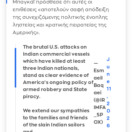
Μπαγκαΐ πρόσθεσε ότι αυτές οι
επιθέσεις «αποτελούν σαφή απόδειξη
της συνεχιζόμενης πολιτικής ένοπλης
ληστείας και κρατικής πειρατείας της
Αμερικής».
The brutal U.S. attacks on
Indian commercial vessels
J
which have killed at least
—
u
three Indian nationals,
Esm
n
stand as clear evidence of
aeil
e
America’s ongoing policy of
Baq
11
armed robbery and State
aei
,
piracy.
(@IR
2
IMFA
We extend our sympathies
0
_SP
to the families and friends
2
OX)
of the slain Indian sailors
6
and…