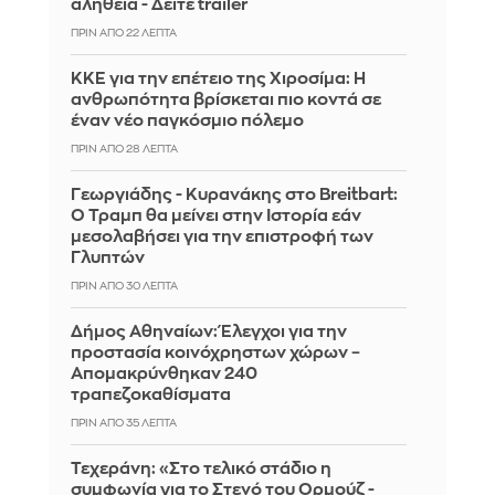
αλήθεια - Δείτε trailer
ΠΡΙΝ ΑΠΌ 22 ΛΕΠΤΆ
ΚΚΕ για την επέτειο της Χιροσίμα: Η
ανθρωπότητα βρίσκεται πιο κοντά σε
έναν νέο παγκόσμιο πόλεμο
ΠΡΙΝ ΑΠΌ 28 ΛΕΠΤΆ
Γεωργιάδης - Κυρανάκης στο Breitbart:
Ο Τραμπ θα μείνει στην Ιστορία εάν
μεσολαβήσει για την επιστροφή των
Γλυπτών
ΠΡΙΝ ΑΠΌ 30 ΛΕΠΤΆ
Δήμος Αθηναίων: Έλεγχοι για την
προστασία κοινόχρηστων χώρων –
Απομακρύνθηκαν 240
τραπεζοκαθίσματα
ΠΡΙΝ ΑΠΌ 35 ΛΕΠΤΆ
Τεχεράνη: «Στο τελικό στάδιο η
συμφωνία για το Στενό του Ορμούζ -