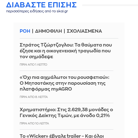
ΔΙΑΒΑΣΤΕ ΕΠΙΣΗΣ
περισσότερες ειδήσεις από το skai.gr
ΡΟΗ
ΔΗΜΟΦΙΛΗ
ΣΧΟΛΙΑΣΜΕΝΑ
Στράτος Τζώρτζογλου: Τα θαύματα που
έζησε και η οικογενειακή τραγωδία που
τον σημάδεψε
ΠΡΙΝ ΑΠΌ 1 ΛΕΠΤΌ
«Όχι πια αιχμάλωτοι του ρουσφετιού»:
Ο Μητσοτάκης στην παρουσίαση της
πλατφόρμας myAGRO
ΠΡΙΝ ΑΠΌ 8 ΛΕΠΤΆ
Χρηματιστήριο: Στις 2.629,38 μονάδες ο
Γενικός Δείκτης Τιμών, με άνοδο 0,21%
ΠΡΙΝ ΑΠΌ 10 ΛΕΠΤΆ
Το «Wicker» έβγαλε trailer – Και όλοι