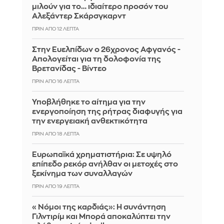
μιλούν για το… ιδιαίτερο προσόν του
Αλεξάντερ Σκάρσγκαρντ
ΠΡΙΝ ΑΠΌ 12 ΛΕΠΤΆ
Στην Ευελπίδων ο 26χρονος Αφγανός -
Απολογείται για τη δολοφονία της
Βρετανίδας - Βίντεο
ΠΡΙΝ ΑΠΌ 16 ΛΕΠΤΆ
Υποβλήθηκε το αίτημα για την
ενεργοποίηση της ρήτρας διαφυγής για
την ενεργειακή ανθεκτικότητα
ΠΡΙΝ ΑΠΌ 18 ΛΕΠΤΆ
Ευρωπαϊκά χρηματιστήρια: Σε υψηλό
επίπεδο ρεκόρ ανήλθαν οι μετοχές στο
ξεκίνημα των συναλλαγών
ΠΡΙΝ ΑΠΌ 19 ΛΕΠΤΆ
«Νόμοι της καρδιάς»: Η συνάντηση
Γιλντιρίμ και Μπορά αποκαλύπτει την