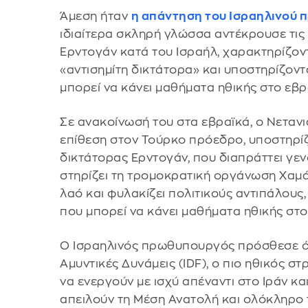
Άμεση ήταν
η απάντηση του Ισραηλινού
ιδιαίτερα σκληρή γλώσσα αντέκρουσε τις 
Ερντογάν κατά του Ισραήλ, χαρακτηρίζο
«αντισημίτη δικτάτορα» και υποστηρίζοντα
μπορεί να κάνει μαθήματα ηθικής στο εβρ
Σε ανακοίνωσή του στα εβραϊκά, ο Νετα
επίθεση στον Τούρκο πρόεδρο, υποστηρίζο
δικτάτορας Ερντογάν, που διαπράττει γε
στηρίζει τη τρομοκρατική οργάνωση Χαμάς,
λαό και φυλακίζει πολιτικούς αντιπάλους,
που μπορεί να κάνει μαθήματα ηθικής στο
Ο Ισραηλινός πρωθυπουργός πρόσθεσε ότι
Αμυντικές Δυνάμεις (IDF), ο πιο ηθικός σ
να ενεργούν με ισχύ απέναντι στο Ιράν κα
απειλούν τη Μέση Ανατολή και ολόκληρο 