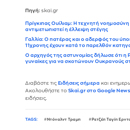
Πηγή:
skai.gr
Πρίγκιπας Ουίλιαμ: Η τεχνητή νοημοσύνη
αντιμετωπιστεί η έλλειψη στέγης
Γαλλία: Ο πατέρας και ο αδερφός του ύπο
11χρονης έχουν κατά το παρελθόν κατηγο
Ο αρχηγός της αστυνομίας δήλωσε ότι η 
γυναίκες για να σκοτώνουν Ουκρανούς σ
Διαβάστε τις
Ειδήσεις σήμερα
και ενημερω
Ακολουθήστε το
Skai.gr στο Google New
ειδήσεις.
TAGS:
Ντόναλντ Τραμπ
Ρετζέπ Ταγίπ Ερν