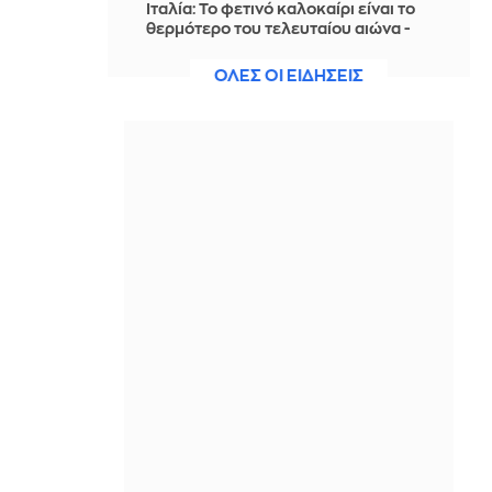
Ιταλία: To φετινό καλοκαίρι είναι το
θερμότερο του τελευταίου αιώνα -
Θερμοκρασία-ρεκόρ 48 βαθμών στη
Νάπολη
ΟΛΕΣ ΟΙ ΕΙΔΗΣΕΙΣ
ΠΡΙΝ ΑΠΌ 1 ΜΈΡΑ
Ο Γκαλιμπάφ «ειρωνεύεται» τον
Τραμπ: «Έρχεται μαζική επίθεση…
περιμένετε, δεν πειράζει, θέλουν να
διαπραγματευτούν»
ΠΡΙΝ ΑΠΌ 1 ΜΈΡΑ
Γερμανία-δημοσκόπηση: Στο 28% η
AfD, επτά μονάδες μπροστά από το
CDU/CSU του καγκελάριου Μερτς
ΠΡΙΝ ΑΠΌ 1 ΜΈΡΑ
Λίβανος: «Το Ισραήλ αρνείται να
προσδιορίσει νέες ζώνες για την
απόσυρση του στρατού του»
ΠΡΙΝ ΑΠΌ 1 ΜΈΡΑ