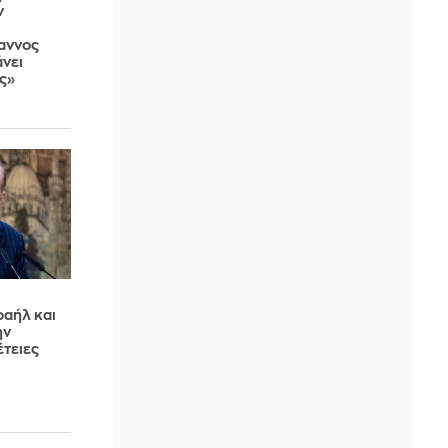
ν
ραννος
άνει
ς»
ραήλ και
ην
έτειες