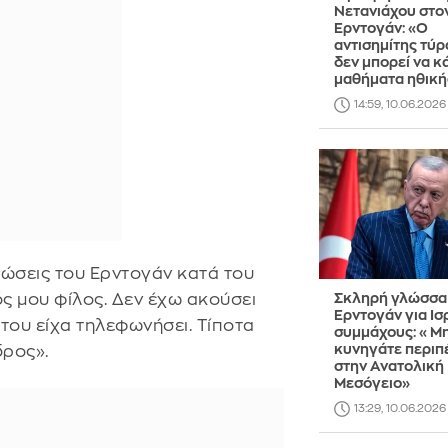
Νετανιάχου στο
Ερντογάν: «Ο
αντισημίτης τύ
δεν μπορεί να κ
μαθήματα ηθική
14:59, 10.06.2026
ηλώσεις του Ερντογάν κατά του
ός μου φίλος. Δεν έχω ακούσει
Σκληρή γλώσσα
Ερντογάν για Ισ
 του είχα τηλεφωνήσει. Τίποτα
συμμάχους: «Μ
κυνηγάτε περιπ
δρος».
στην Ανατολική
Μεσόγειο»
13:29, 10.06.2026