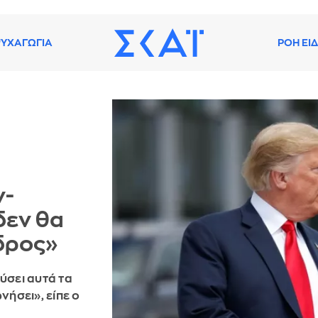
ΥΧΑΓΩΓΙΑ
ΡΟΗ ΕΙ
ν-
δεν θα
δρος»
ύσει αυτά τα
νήσει», είπε ο