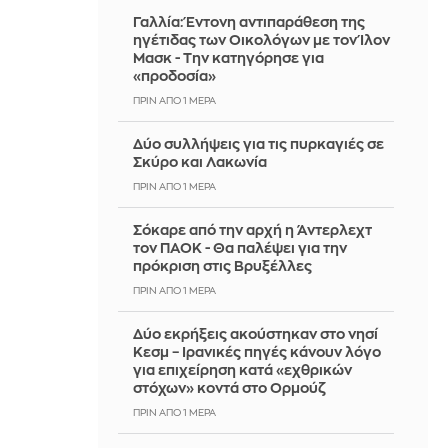
Γαλλία: Έντονη αντιπαράθεση της
ηγέτιδας των Οικολόγων με τον Ίλον
Μασκ - Την κατηγόρησε για
«προδοσία»
ΠΡΙΝ ΑΠΌ 1 ΜΈΡΑ
Δύο συλλήψεις για τις πυρκαγιές σε
Σκύρο και Λακωνία
ΠΡΙΝ ΑΠΌ 1 ΜΈΡΑ
Σόκαρε από την αρχή η Άντερλεχτ
τον ΠΑΟΚ - Θα παλέψει για την
πρόκριση στις Βρυξέλλες
ΠΡΙΝ ΑΠΌ 1 ΜΈΡΑ
Δύο εκρήξεις ακούστηκαν στο νησί
Κεσμ – Ιρανικές πηγές κάνουν λόγο
για επιχείρηση κατά «εχθρικών
στόχων» κοντά στο Ορμούζ
ΠΡΙΝ ΑΠΌ 1 ΜΈΡΑ