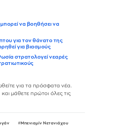
 μπορεί να βοηθήσει να
πτου για τον θάνατο της
ρηθεί για βιασμούς
Ρωσία στρατολογεί νεαρές
τρατιωτικούς
θείτε για τα πρόσφατα νέα.
s
και μάθετε πρώτοι όλες τις
τογάν
Μπενιαμίν Νετανιάχου