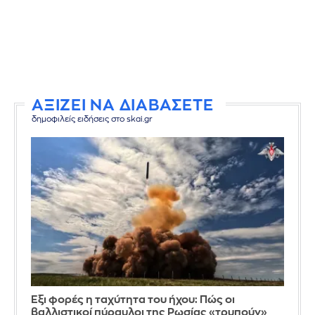
ΑΞΙΖΕΙ ΝΑ ΔΙΑΒΑΣΕΤΕ
δημοφιλείς ειδήσεις στο skai.gr
Έξι φορές η ταχύτητα του ήχου: Πώς οι
βαλλιστικοί πύραυλοι της Ρωσίας «τρυπούν»