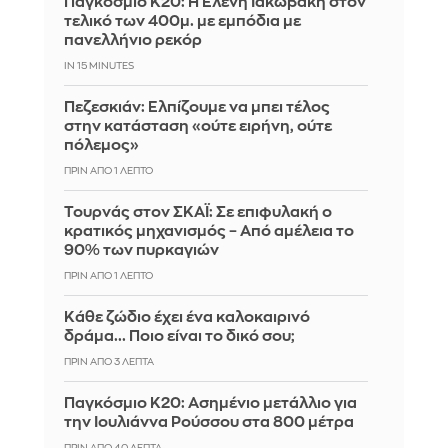
Παγκόσμιο Κ20: Η Ελένη Ιακωβάκη στον
τελικό των 400μ. με εμπόδια με
πανελλήνιο ρεκόρ
IN 15 MINUTES
Πεζεσκιάν: Ελπίζουμε να μπει τέλος
στην κατάσταση «ούτε ειρήνη, ούτε
πόλεμος»
ΠΡΙΝ ΑΠΌ 1 ΛΕΠΤΌ
Τουρνάς στον ΣΚΑΪ: Σε επιφυλακή ο
κρατικός μηχανισμός – Από αμέλεια το
90% των πυρκαγιών
ΠΡΙΝ ΑΠΌ 1 ΛΕΠΤΌ
Κάθε ζώδιο έχει ένα καλοκαιρινό
δράμα... Ποιο είναι το δικό σου;
ΠΡΙΝ ΑΠΌ 3 ΛΕΠΤΆ
Παγκόσμιο Κ20: Ασημένιο μετάλλιο για
την Ιουλιάννα Ρούσσου στα 800 μέτρα