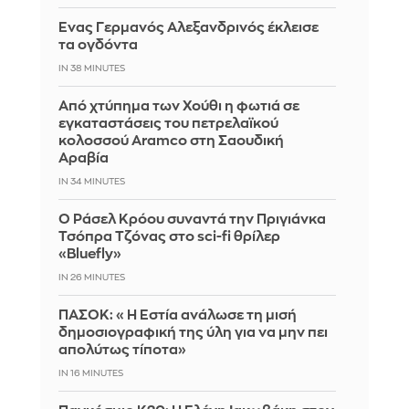
Ένας Γερμανός Αλεξανδρινός έκλεισε
τα ογδόντα
IN 38 MINUTES
Από χτύπημα των Χούθι η φωτιά σε
εγκαταστάσεις του πετρελαϊκού
κολοσσού Aramco στη Σαουδική
Αραβία
IN 34 MINUTES
Ο Ράσελ Κρόου συναντά την Πριγιάνκα
Τσόπρα Τζόνας στο sci-fi θρίλερ
«Bluefly»
IN 26 MINUTES
ΠΑΣΟΚ: «Η Εστία ανάλωσε τη μισή
δημοσιογραφική της ύλη για να μην πει
απολύτως τίποτα»
IN 16 MINUTES