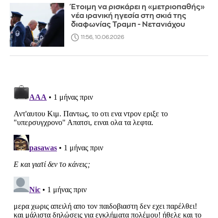
Έτοιμη να ρισκάρει η «μετριοπαθής»
νέα ιρανική ηγεσία στη σκιά της
διαφωνίας Τραμπ - Νετανιάχου
11:56, 10.06.2026