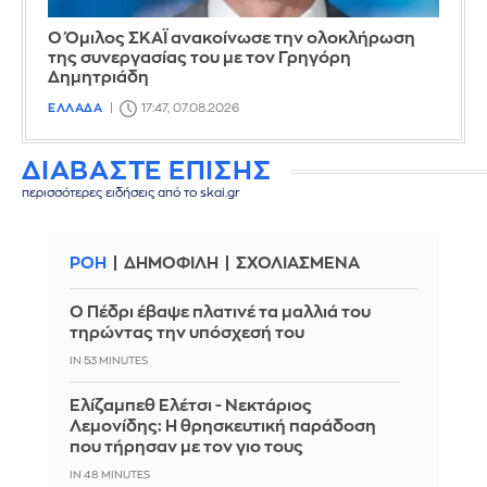
Ο Όμιλος ΣΚΑΪ ανακοίνωσε την ολοκλήρωση
της συνεργασίας του με τον Γρηγόρη
Δημητριάδη
ΕΛΛΑΔΑ
17:47, 07.08.2026
ΔΙΑΒΑΣΤΕ ΕΠΙΣΗΣ
περισσότερες ειδήσεις από το skai.gr
ΡΟΗ
ΔΗΜΟΦΙΛΗ
ΣΧΟΛΙΑΣΜΕΝΑ
Ο Πέδρι έβαψε πλατινέ τα μαλλιά του
τηρώντας την υπόσχεσή του
IN 53 MINUTES
Ελίζαμπεθ Ελέτσι - Νεκτάριος
Λεμονίδης: Η θρησκευτική παράδοση
που τήρησαν με τον γιο τους
IN 48 MINUTES