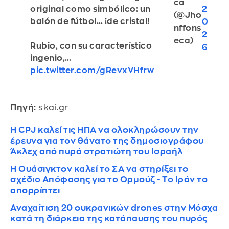
ca
2
original como simbólico: un
(@Jho
balón de fútbol… ¡de cristal!
0
nffons
2
eca)
Rubio, con su característico
6
ingenio,…
pic.twitter.com/gRevxVHfrw
Πηγή:
skai.gr
Η CPJ καλεί τις ΗΠΑ να ολοκληρώσουν την
έρευνα για τον θάνατο της δημοσιογράφου
Άκλεχ από πυρά στρατιώτη του Ισραήλ
Η Ουάσιγκτον καλεί το ΣΑ να στηρίξει το
σχέδιο Απόφασης για το Ορμούζ - Το Ιράν το
απορρίπτει
Αναχαίτιση 20 ουκρανικών drones στην Μόσχα
κατά τη διάρκεια της κατάπαυσης του πυρός