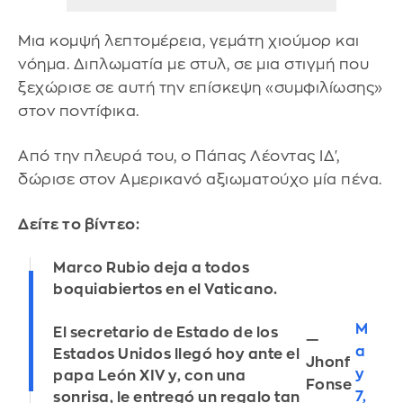
Μια κομψή λεπτομέρεια, γεμάτη χιούμορ και
νόημα. Διπλωματία με στυλ, σε μια στιγμή που
ξεχώρισε σε αυτή την επίσκεψη «συμφιλίωσης»
στον ποντίφικα.
Από την πλευρά του, ο Πάπας Λέοντας ΙΔ',
δώρισε στον Αμερικανό αξιωματούχο μία πένα.
Δείτε το βίντεο:
Marco Rubio deja a todos
boquiabiertos en el Vaticano.
M
El secretario de Estado de los
—
a
Estados Unidos llegó hoy ante el
Jhonf
y
papa León XIV y, con una
Fonse
7,
sonrisa, le entregó un regalo tan