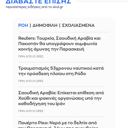
ΔΙΑΒΑΣΤΕ ΕΠΙΣΗΣ
περισσότερες ειδήσεις από το skai.gr
ΡΟΗ
ΔΗΜΟΦΙΛΗ
ΣΧΟΛΙΑΣΜΕΝΑ
Reuters: Τουρκία, Σαουδική Αραβία και
Πακιστάν θα υπογράψουν συμφωνία
κοινής άμυνας την Παρασκευή
ΠΡΙΝ ΑΠΌ 21 ΏΡΕΣ
Τραυματισμός 53χρονου ναυτικού κατά
την πρόσδεση πλοίου στη Ρόδο
ΠΡΙΝ ΑΠΌ 21 ΏΡΕΣ
Σαουδική Αραβία: Επίκειται επίθεση από
Χούθι και ιρακινές οργανώσεις υπό την
καθοδήγηση του Ιράν
ΠΡΙΝ ΑΠΌ 21 ΏΡΕΣ
Πουέρτο Ρίκο: Νερό με το δελτίο από