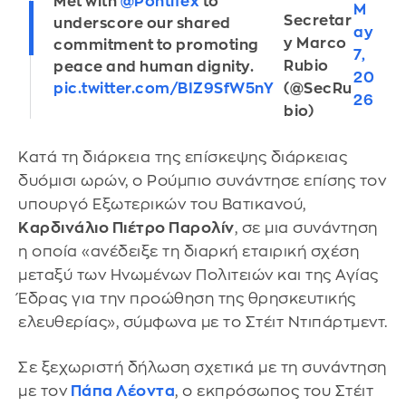
Met with
@Pontifex
to
M
Secretar
underscore our shared
ay
y Marco
commitment to promoting
7,
Rubio
peace and human dignity.
20
pic.twitter.com/BIZ9SfW5nY
(@SecRu
26
bio)
Κατά τη διάρκεια της επίσκεψης διάρκειας
δυόμισι ωρών, ο Ρούμπιο συνάντησε επίσης τον
υπουργό Εξωτερικών του Βατικανού,
Καρδινάλιο Πιέτρο Παρολίν
, σε μια συνάντηση
η οποία «ανέδειξε τη διαρκή εταιρική σχέση
μεταξύ των Ηνωμένων Πολιτειών και της Αγίας
Έδρας για την προώθηση της θρησκευτικής
ελευθερίας», σύμφωνα με το Στέιτ Ντιπάρτμεντ.
Σε ξεχωριστή δήλωση σχετικά με τη συνάντηση
με τον
Πάπα Λέοντα
, ο εκπρόσωπος του Στέιτ