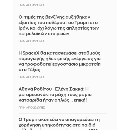
ΠΡΙΝ ΑΠΌ 22 ΏΡΕΣ
Οι τιμές της βενζίνης αυξήθηκαν
εξαιτίας του πολέμου του Τραμπ στο
Ιράν, και όχι λόγω της απληστίας των
πετρελαϊκών εταιρειών
ΠΡΙΝ ΑΠΌ 22 ΏΡΕΣ
Η SpaceX θα κατασκευάσει σταθμούς
παραγωγής ηλεκτρικής ενέργειας για
να τροφοδοτεί εργοστάσιο μικροτσίπ
στο Τέξας
ΠΡΙΝ ΑΠΌ 22 ΏΡΕΣ
Αθηνά Ροδίτου - Ελένη Σακκά: Η
μεταμεσονύκτια μάχη τους με μια
κατσαρίδα ήταν απλώς... επική!
ΠΡΙΝ ΑΠΌ 22 ΏΡΕΣ
Ο Τραμπ σκοπεύει να απαγορεύσει τη
χορήγηση υπηκοότητας στα παιδιά