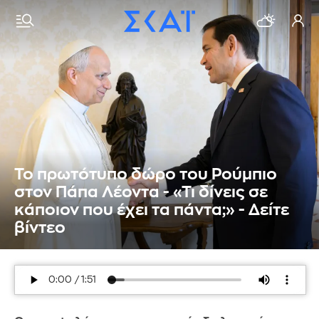
Το πρωτότυπο δώρο του Ρούμπιο
στον Πάπα Λέοντα - «Τι δίνεις σε
κάποιον που έχει τα πάντα;» - Δείτε
βίντεο