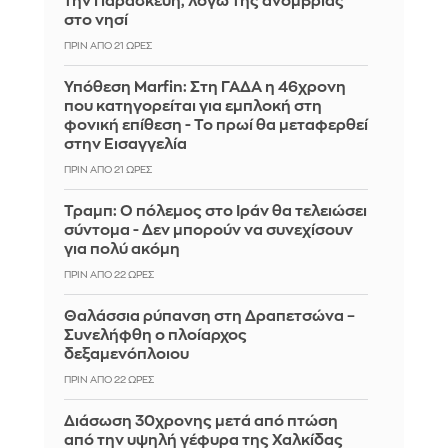
την Παρασκευή, λόγω της ανομβρίας
στο νησί
ΠΡΙΝ ΑΠΌ 21 ΏΡΕΣ
Υπόθεση Marfin: Στη ΓΑΔΑ η 46χρονη
που κατηγορείται για εμπλοκή στη
φονική επίθεση - Το πρωί θα μεταφερθεί
στην Εισαγγελία
ΠΡΙΝ ΑΠΌ 21 ΏΡΕΣ
Τραμπ: Ο πόλεμος στο Ιράν θα τελειώσει
σύντομα - Δεν μπορούν να συνεχίσουν
για πολύ ακόμη
ΠΡΙΝ ΑΠΌ 22 ΏΡΕΣ
Θαλάσσια ρύπανση στη Δραπετσώνα –
Συνελήφθη ο πλοίαρχος
δεξαμενόπλοιου
ΠΡΙΝ ΑΠΌ 22 ΏΡΕΣ
Διάσωση 30χρονης μετά από πτώση
από την υψηλή γέφυρα της Χαλκίδας