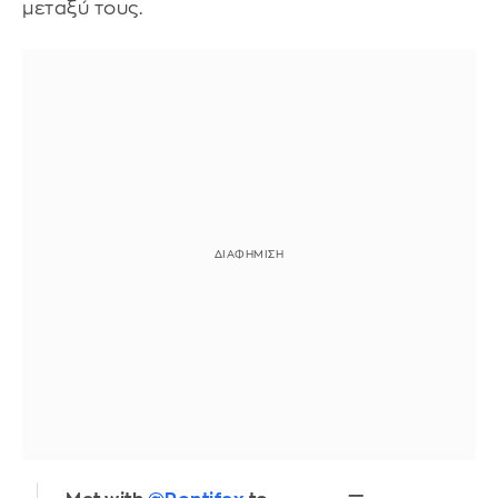
μεταξύ τους.
—