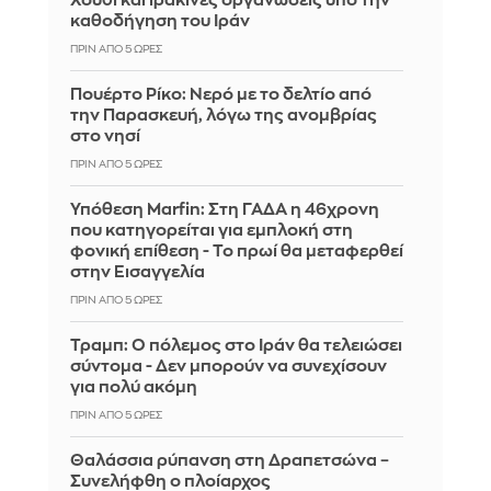
Χούθι και ιρακινές οργανώσεις υπό την
καθοδήγηση του Ιράν
ΠΡΙΝ ΑΠΌ 5 ΏΡΕΣ
Πουέρτο Ρίκο: Νερό με το δελτίο από
την Παρασκευή, λόγω της ανομβρίας
στο νησί
ΠΡΙΝ ΑΠΌ 5 ΏΡΕΣ
Υπόθεση Marfin: Στη ΓΑΔΑ η 46χρονη
που κατηγορείται για εμπλοκή στη
φονική επίθεση - Το πρωί θα μεταφερθεί
στην Εισαγγελία
ΠΡΙΝ ΑΠΌ 5 ΏΡΕΣ
Τραμπ: Ο πόλεμος στο Ιράν θα τελειώσει
σύντομα - Δεν μπορούν να συνεχίσουν
για πολύ ακόμη
ΠΡΙΝ ΑΠΌ 5 ΏΡΕΣ
Θαλάσσια ρύπανση στη Δραπετσώνα –
Συνελήφθη ο πλοίαρχος