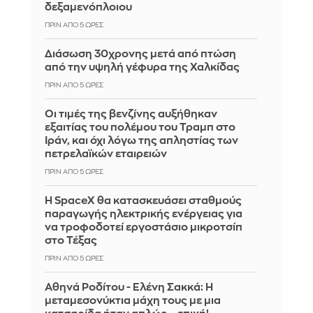
δεξαμενόπλοιου
ΠΡΙΝ ΑΠΌ 5 ΏΡΕΣ
Διάσωση 30χρονης μετά από πτώση
από την υψηλή γέφυρα της Χαλκίδας
ΠΡΙΝ ΑΠΌ 5 ΏΡΕΣ
Οι τιμές της βενζίνης αυξήθηκαν
εξαιτίας του πολέμου του Τραμπ στο
Ιράν, και όχι λόγω της απληστίας των
πετρελαϊκών εταιρειών
ΠΡΙΝ ΑΠΌ 5 ΏΡΕΣ
Η SpaceX θα κατασκευάσει σταθμούς
παραγωγής ηλεκτρικής ενέργειας για
να τροφοδοτεί εργοστάσιο μικροτσίπ
στο Τέξας
ΠΡΙΝ ΑΠΌ 5 ΏΡΕΣ
Αθηνά Ροδίτου - Ελένη Σακκά: Η
μεταμεσονύκτια μάχη τους με μια