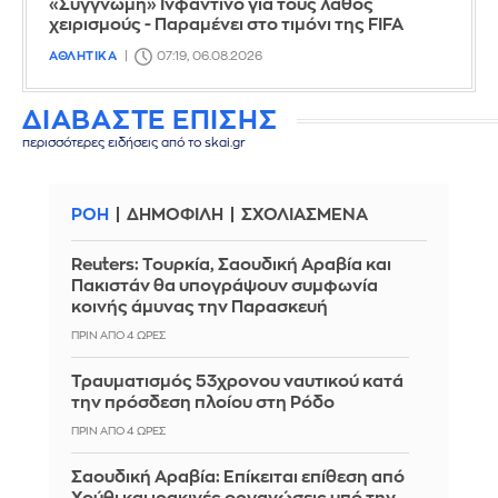
«Συγγνώμη» Ινφαντίνο για τους λάθος
χειρισμούς - Παραμένει στο τιμόνι της FIFA
ΑΘΛΗΤΙΚΑ
07:19, 06.08.2026
ΔΙΑΒΑΣΤΕ ΕΠΙΣΗΣ
περισσότερες ειδήσεις από το skai.gr
ΡΟΗ
ΔΗΜΟΦΙΛΗ
ΣΧΟΛΙΑΣΜΕΝΑ
Reuters: Τουρκία, Σαουδική Αραβία και
Πακιστάν θα υπογράψουν συμφωνία
κοινής άμυνας την Παρασκευή
ΠΡΙΝ ΑΠΌ 4 ΏΡΕΣ
Τραυματισμός 53χρονου ναυτικού κατά
την πρόσδεση πλοίου στη Ρόδο
ΠΡΙΝ ΑΠΌ 4 ΏΡΕΣ
Σαουδική Αραβία: Επίκειται επίθεση από