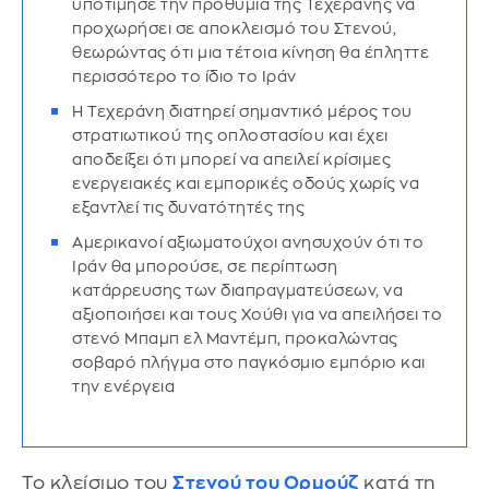
υποτίμησε την προθυμία της Τεχεράνης να
προχωρήσει σε αποκλεισμό του Στενού,
θεωρώντας ότι μια τέτοια κίνηση θα έπληττε
περισσότερο το ίδιο το Ιράν
Η Τεχεράνη διατηρεί σημαντικό μέρος του
στρατιωτικού της οπλοστασίου και έχει
αποδείξει ότι μπορεί να απειλεί κρίσιμες
ενεργειακές και εμπορικές οδούς χωρίς να
εξαντλεί τις δυνατότητές της
Αμερικανοί αξιωματούχοι ανησυχούν ότι το
Ιράν θα μπορούσε, σε περίπτωση
κατάρρευσης των διαπραγματεύσεων, να
αξιοποιήσει και τους Χούθι για να απειλήσει το
στενό Μπαμπ ελ Μαντέμπ, προκαλώντας
σοβαρό πλήγμα στο παγκόσμιο εμπόριο και
την ενέργεια
Το κλείσιμο του
Στενού του Ορμούζ
κατά τη