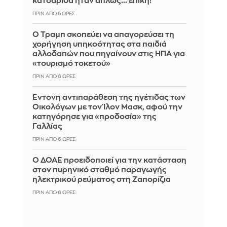
κατσαρίδα ήταν απλώς... επική!
ΠΡΙΝ ΑΠΌ 5 ΏΡΕΣ
Ο Τραμπ σκοπεύει να απαγορεύσει τη
χορήγηση υπηκοότητας στα παιδιά
αλλοδαπών που πηγαίνουν στις ΗΠΑ για
«τουρισμό τοκετού»
ΠΡΙΝ ΑΠΌ 6 ΏΡΕΣ
Έντονη αντιπαράθεση της ηγέτιδας των
Οικολόγων με τον Ίλον Μασκ, αφού την
κατηγόρησε για «προδοσία» της
Γαλλίας
ΠΡΙΝ ΑΠΌ 6 ΏΡΕΣ
Ο ΔΟΑΕ προειδοποιεί για την κατάσταση
στον πυρηνικό σταθμό παραγωγής
ηλεκτρικού ρεύματος στη Ζαπορίζια
ΠΡΙΝ ΑΠΌ 6 ΏΡΕΣ