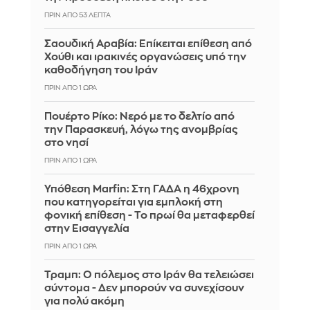
ΠΡΙΝ ΑΠΌ 53 ΛΕΠΤΆ
Σαουδική Αραβία: Επίκειται επίθεση από
Χούθι και ιρακινές οργανώσεις υπό την
καθοδήγηση του Ιράν
ΠΡΙΝ ΑΠΌ 1 ΏΡΑ
Πουέρτο Ρίκο: Νερό με το δελτίο από
την Παρασκευή, λόγω της ανομβρίας
στο νησί
ΠΡΙΝ ΑΠΌ 1 ΏΡΑ
Υπόθεση Marfin: Στη ΓΑΔΑ η 46χρονη
που κατηγορείται για εμπλοκή στη
φονική επίθεση - Το πρωί θα μεταφερθεί
στην Εισαγγελία
ΠΡΙΝ ΑΠΌ 1 ΏΡΑ
Τραμπ: Ο πόλεμος στο Ιράν θα τελειώσει
σύντομα - Δεν μπορούν να συνεχίσουν
για πολύ ακόμη