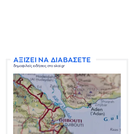
ΑΞΙΖΕΙ ΝΑ ΔΙΑΒΑΣΕΤΕ
δημοφιλείς ειδήσεις στο skai.gr