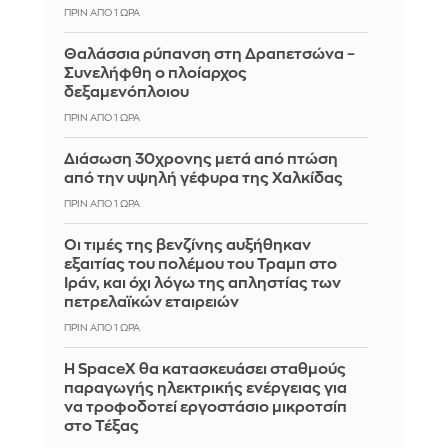
ΠΡΙΝ ΑΠΌ 1 ΏΡΑ
Θαλάσσια ρύπανση στη Δραπετσώνα –
Συνελήφθη ο πλοίαρχος
δεξαμενόπλοιου
ΠΡΙΝ ΑΠΌ 1 ΏΡΑ
Διάσωση 30χρονης μετά από πτώση
από την υψηλή γέφυρα της Χαλκίδας
ΠΡΙΝ ΑΠΌ 1 ΏΡΑ
Οι τιμές της βενζίνης αυξήθηκαν
εξαιτίας του πολέμου του Τραμπ στο
Ιράν, και όχι λόγω της απληστίας των
πετρελαϊκών εταιρειών
ΠΡΙΝ ΑΠΌ 1 ΏΡΑ
Η SpaceX θα κατασκευάσει σταθμούς
παραγωγής ηλεκτρικής ενέργειας για
να τροφοδοτεί εργοστάσιο μικροτσίπ
στο Τέξας