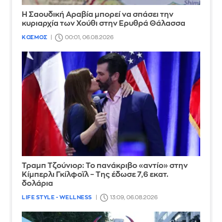
Η Σαουδική Αραβία μπορεί να σπάσει την
κυριαρχία των Χούθι στην Ερυθρά Θάλασσα
ΚΟΣΜΟΣ
00:01, 06.08.2026
Τραμπ Τζούνιορ: Το πανάκριβο «αντίο» στην
Κίμπερλι Γκίλφοϊλ – Της έδωσε 7,6 εκατ.
δολάρια
LIFE STYLE - WELLNESS
13:09, 06.08.2026