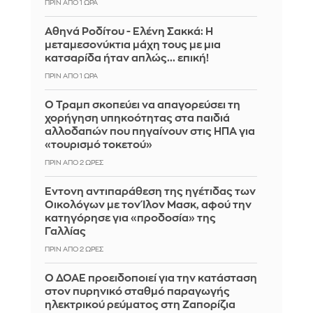
ΠΡΙΝ ΑΠΌ 1 ΏΡΑ
Αθηνά Ροδίτου - Ελένη Σακκά: Η
μεταμεσονύκτια μάχη τους με μια
κατσαρίδα ήταν απλώς... επική!
ΠΡΙΝ ΑΠΌ 1 ΏΡΑ
Ο Τραμπ σκοπεύει να απαγορεύσει τη
χορήγηση υπηκοότητας στα παιδιά
αλλοδαπών που πηγαίνουν στις ΗΠΑ για
«τουρισμό τοκετού»
ΠΡΙΝ ΑΠΌ 2 ΏΡΕΣ
Έντονη αντιπαράθεση της ηγέτιδας των
Οικολόγων με τον Ίλον Μασκ, αφού την
κατηγόρησε για «προδοσία» της
Γαλλίας
ΠΡΙΝ ΑΠΌ 2 ΏΡΕΣ
Ο ΔΟΑΕ προειδοποιεί για την κατάσταση
στον πυρηνικό σταθμό παραγωγής
ηλεκτρικού ρεύματος στη Ζαπορίζια