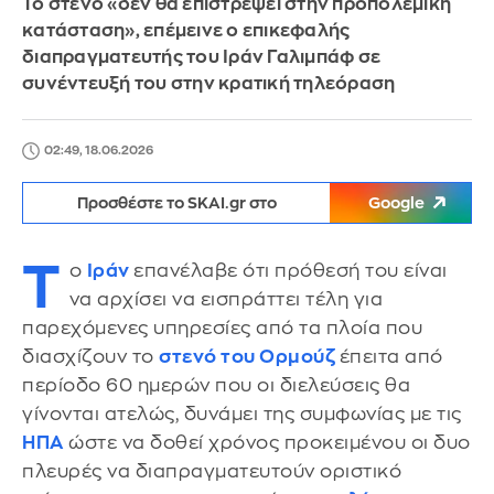
Το στενό «δεν θα επιστρέψει στην προπολεμική
κατάσταση», επέμεινε ο επικεφαλής
διαπραγματευτής του Ιράν Γαλιμπάφ σε
συνέντευξή του στην κρατική τηλεόραση
02:49, 18.06.2026
Προσθέστε το SKAI.gr στο
Google
Τ
ο
Ιράν
επανέλαβε ότι πρόθεσή του είναι
να αρχίσει να εισπράττει τέλη για
παρεχόμενες υπηρεσίες από τα πλοία που
διασχίζουν το
στενό του Ορμούζ
έπειτα από
περίοδο 60 ημερών που οι διελεύσεις θα
γίνονται ατελώς, δυνάμει της συμφωνίας με τις
ΗΠΑ
ώστε να δοθεί χρόνος προκειμένου οι δυο
πλευρές να διαπραγματευτούν οριστικό