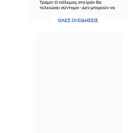
Τραμπ: Ο πόλεμος στο Ιράν θα
τελειώσει σύντομα - Δεν μπορούν να
συνεχίσουν για πολύ ακόμη
ΟΛΕΣ ΟΙ ΕΙΔΗΣΕΙΣ
IN 19 MINUTES
Θαλάσσια ρύπανση στη Δραπετσώνα
– Συνελήφθη ο πλοίαρχος
δεξαμενόπλοιου
IN 15 MINUTES
Διάσωση 30χρονης μετά από πτώση
από την υψηλή γέφυρα της Χαλκίδας
IN 14 MINUTES
Οι τιμές της βενζίνης αυξήθηκαν
εξαιτίας του πολέμου του Τραμπ στο
Ιράν, και όχι λόγω της απληστίας των
πετρελαϊκών εταιρειών
IN 5 MINUTES
Η SpaceX θα κατασκευάσει
σταθμούς παραγωγής ηλεκτρικής