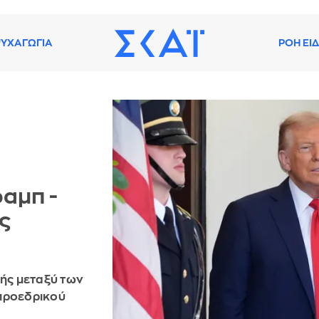
ΥΧΑΓΩΓΙΑ
ΡΟΗ ΕΙ
αμπ -
ς
ής μεταξύ των
 προεδρικού