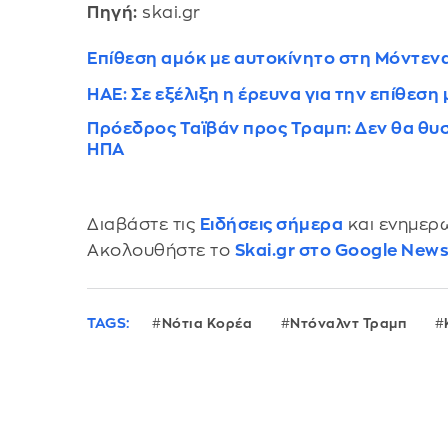
Πηγή:
skai.gr
Επίθεση αμόκ με αυτοκίνητο στη Μόντεν
ΗΑΕ: Σε εξέλιξη η έρευνα για την επίθεσ
Πρόεδρος Ταϊβάν προς Τραμπ: Δεν θα θυσ
ΗΠΑ
Διαβάστε τις
Ειδήσεις σήμερα
και ενημερω
Ακολουθήστε το
Skai.gr στο Google New
TAGS:
Νότια Κορέα
Ντόναλντ Τραμπ