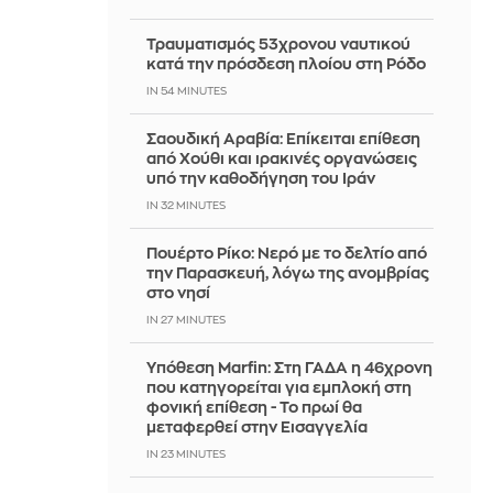
Τραυματισμός 53χρονου ναυτικού
κατά την πρόσδεση πλοίου στη Ρόδο
IN 54 MINUTES
Σαουδική Αραβία: Επίκειται επίθεση
από Χούθι και ιρακινές οργανώσεις
υπό την καθοδήγηση του Ιράν
IN 32 MINUTES
Πουέρτο Ρίκο: Νερό με το δελτίο από
την Παρασκευή, λόγω της ανομβρίας
στο νησί
IN 27 MINUTES
Υπόθεση Marfin: Στη ΓΑΔΑ η 46χρονη
που κατηγορείται για εμπλοκή στη
φονική επίθεση - Το πρωί θα
μεταφερθεί στην Εισαγγελία
IN 23 MINUTES