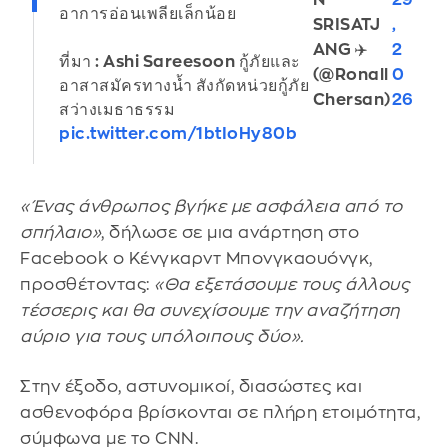
N
29
อาการอ่อนเพลียเล็กน้อย
SRISATJ
,
ANG ✈️
2
ที่มา : Ashi Sareesoon กู้ภัยและ
(@Ronall
0
อาสาสมัครทางน้ำ สังกัดหน่วยกู้ภัย
Chersan)
26
สว่างเมธาธรรม
pic.twitter.com/1btIoHy80b
«Ένας άνθρωπος βγήκε με ασφάλεια από το
σπήλαιο»
, δήλωσε σε μια ανάρτηση στο
Facebook ο Κένγκαρντ Μπονγκαουόνγκ,
προσθέτοντας:
«Θα εξετάσουμε τους άλλους
τέσσερις και θα συνεχίσουμε την αναζήτηση
αύριο για τους υπόλοιπους δύο».
Στην έξοδο, αστυνομικοί, διασώστες και
ασθενοφόρα βρίσκονται σε πλήρη ετοιμότητα,
σύμφωνα με το CNN.