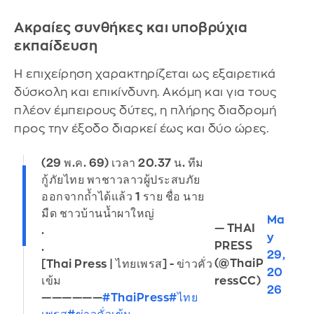
Ακραίες συνθήκες και υποβρύχια
εκπαίδευση
Η επιχείρηση χαρακτηρίζεται ως εξαιρετικά
δύσκολη και επικίνδυνη. Ακόμη και για τους
πλέον έμπειρους δύτες, η πλήρης διαδρομή
προς την έξοδο διαρκεί έως και δύο ώρες.
(29 พ.ค. 69) เวลา 20.37 น. ทีม
กู้ภัยไทย พาชาวลาวผู้ประสบภัย
ออกจากถ้ำได้แล้ว 1 ราย ชื่อ นาย
มืด ชาวบ้านน้ำผาใหญ่
Ma
— THAI
.
y
PRESS
.
29,
(@ThaiP
[Thai Press | ไทยเพรส] - ข่าวคั่ว
20
เข้ม
ressCC)
26
——————
#ThaiPress
#ไทย