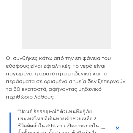
Οι συνθήκες κάτω από την επιφάνεια του
εδάφους είναι εφιαλτικές: το νερό είναι
παγωμένο, η ορατότητα μηδενική και τα
περάσματα σε ορισμένα σημεία δεν ξεπερνούν
τα 60 εκατοστά, αφήνοντας μηδενικό
περιθώριο λάθους.
“ปอนด์ จักรกฤษณ์” ตัวแทนทีมกู้ภัย
ประเทศไทย ที่เดินทางเข้าช่วยเหลือ 7
ชีวิตติดถ้ำใน สปป.ลาว เปิดภาพภายใน
—
M