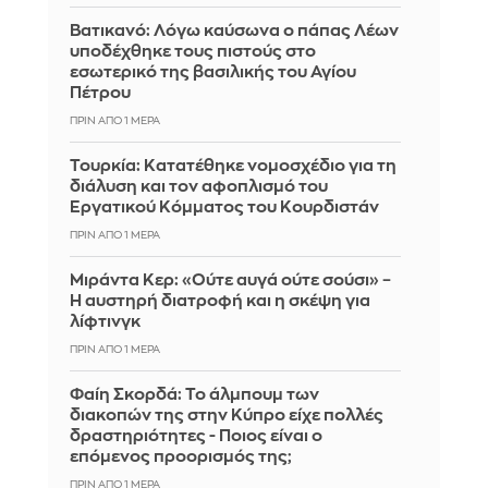
Βατικανό: Λόγω καύσωνα ο πάπας Λέων
υποδέχθηκε τους πιστούς στο
εσωτερικό της βασιλικής του Αγίου
Πέτρου
ΠΡΙΝ ΑΠΌ 1 ΜΈΡΑ
Τουρκία: Κατατέθηκε νομοσχέδιο για τη
διάλυση και τον αφοπλισμό του
Εργατικού Κόμματος του Κουρδιστάν
ΠΡΙΝ ΑΠΌ 1 ΜΈΡΑ
Μιράντα Κερ: «Ούτε αυγά ούτε σούσι» –
Η αυστηρή διατροφή και η σκέψη για
λίφτινγκ
ΠΡΙΝ ΑΠΌ 1 ΜΈΡΑ
Φαίη Σκορδά: Το άλμπουμ των
διακοπών της στην Κύπρο είχε πολλές
δραστηριότητες - Ποιος είναι ο
επόμενος προορισμός της;
ΠΡΙΝ ΑΠΌ 1 ΜΈΡΑ