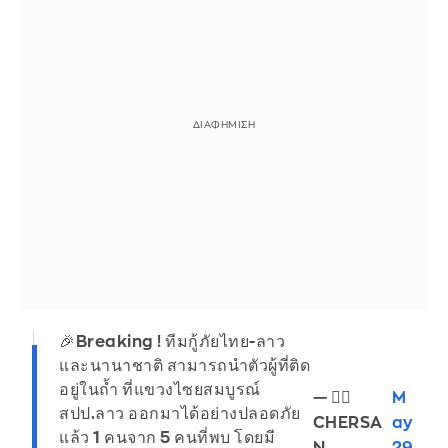
🎉Breaking ! ทีมกู้ภัยไทย-ลาว
และนานาชาติ สามารถนำตัวผู้ที่ติด
อยู่ในถ้ำ ที่แขวงไซยสมบูรณ์
— 🏳️‍🌈
M
สปป.ลาว ออกมาได้อย่างปลอดภัย
CHERSA
ay
แล้ว 1 คนจาก 5 คนที่พบ โดยมี