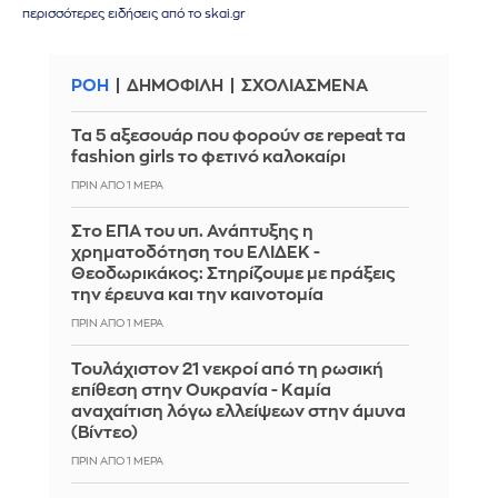
περισσότερες ειδήσεις από το skai.gr
ΡΟΗ
ΔΗΜΟΦΙΛΗ
ΣΧΟΛΙΑΣΜΕΝΑ
Τα 5 αξεσουάρ που φορούν σε repeat τα
fashion girls το φετινό καλοκαίρι
ΠΡΙΝ ΑΠΌ 1 ΜΈΡΑ
Στο ΕΠΑ του υπ. Ανάπτυξης η
χρηματοδότηση του ΕΛΙΔΕΚ -
Θεοδωρικάκος: Στηρίζουμε με πράξεις
την έρευνα και την καινοτομία
ΠΡΙΝ ΑΠΌ 1 ΜΈΡΑ
Τουλάχιστον 21 νεκροί από τη ρωσική
επίθεση στην Ουκρανία - Καμία
αναχαίτιση λόγω ελλείψεων στην άμυνα
(Βίντεο)
ΠΡΙΝ ΑΠΌ 1 ΜΈΡΑ