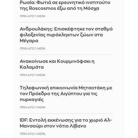
Ρωσία: Φωτιά σε ερευνητικό ινστιτούτο
της Roscosmos έξω από τη Μόσχα
ΠΡΙΝ ΑΠΌ 1 ΜΈΡΑ
Ανδρουλάκης: Επισκέφτηκε τον σταθμό
φιλοξενίας πυρόκληκτων ζώων στα
Μέγαρα
ΠΡΙΝ ΑΠΌ 1 ΜΈΡΑ
Ανακοίνωσε και Κουρμινόφσκι η
Καλαμάτα
ΠΡΙΝ ΑΠΌ 1 ΜΈΡΑ
Τηλεφωνική επικοινωνία Μητσοτάκη με
τον Πρόεδρο της Αιγύπτου για τις
πυρκαγιές
ΠΡΙΝ ΑΠΌ 1 ΜΈΡΑ
IDF: Εντολή εκκένωσης για το χωριό Αλ-
Μανσούρι στον νότιο Λίβανο
ΠΡΙΝ ΑΠΌ 1 ΜΈΡΑ