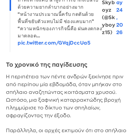
ถ้ำทั้งทางแคบ น้ำสูง การเข้าถึงเป็นไป
Skyb
ay
ด้วยความยากลำบากอย่างมาก
oyz
24
“หน้างานประมาณนี้ครับ กดดันด้วย
(@Sk
,
พื้นที่ขยับตัวแทบไม่มี ช่องแคบมาก”
yboy
20
“ความหนักของภารกิจนี้คือ ฝนคงตกลง
z15)
26
มาตลอด…
pic.twitter.com/GVqjDccUa5
Το χρονικό της παγίδευσης
Η περιπέτεια των πέντε ανδρών ξεκίνησε πριν
από περίπου μία εβδομάδα, όταν μπήκαν στο
σπήλαιο αναζητώντας κοιτάσματα χρυσού.
Ωστόσο, μια ξαφνική καταρρακτώδης βροχή
πλημμύρισε το δίκτυο των σπηλαίων,
σφραγίζοντας την έξοδο.
Παράλληλα, οι αρχές εκτιμούν ότι στο σπήλαιο