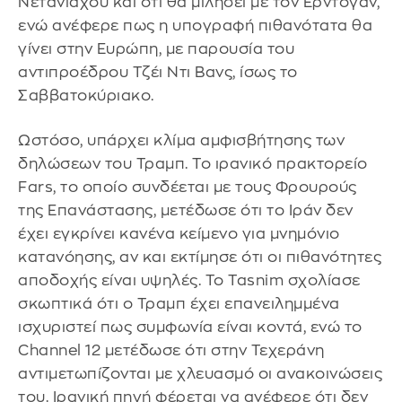
Νετανιάχου και ότι θα μιλήσει με τον Ερντογάν,
ενώ ανέφερε πως η υπογραφή πιθανότατα θα
γίνει στην Ευρώπη, με παρουσία του
αντιπροέδρου Τζέι Ντι Βανς, ίσως το
Σαββατοκύριακο.
Ωστόσο, υπάρχει κλίμα αμφισβήτησης των
δηλώσεων του Τραμπ. Το ιρανικό πρακτορείο
Fars, το οποίο συνδέεται με τους Φρουρούς
της Επανάστασης, μετέδωσε ότι το Ιράν δεν
έχει εγκρίνει κανένα κείμενο για μνημόνιο
κατανόησης, αν και εκτίμησε ότι οι πιθανότητες
αποδοχής είναι υψηλές. Το Tasnim σχολίασε
σκωπτικά ότι ο Τραμπ έχει επανειλημμένα
ισχυριστεί πως συμφωνία είναι κοντά, ενώ το
Channel 12 μετέδωσε ότι στην Τεχεράνη
αντιμετωπίζονται με χλευασμό οι ανακοινώσεις
του. Ιρανική πηγή φέρεται να ανέφερε ότι δεν