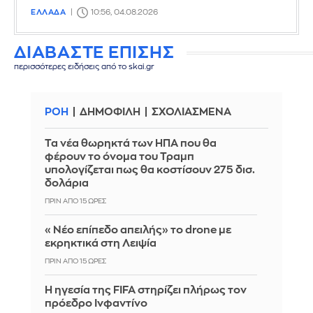
ΕΛΛΑΔΑ
10:56, 04.08.2026
ΔΙΑΒΑΣΤΕ ΕΠΙΣΗΣ
περισσότερες ειδήσεις από το skai.gr
ΡΟΗ
ΔΗΜΟΦΙΛΗ
ΣΧΟΛΙΑΣΜΕΝΑ
Τα νέα θωρηκτά των ΗΠΑ που θα
φέρουν το όνομα του Τραμπ
υπολογίζεται πως θα κοστίσουν 275 δισ.
δολάρια
ΠΡΙΝ ΑΠΌ 15 ΏΡΕΣ
«Νέο επίπεδο απειλής» το drone με
εκρηκτικά στη Λειψία
ΠΡΙΝ ΑΠΌ 15 ΏΡΕΣ
Η ηγεσία της FIFA στηρίζει πλήρως τον
πρόεδρο Ινφαντίνο