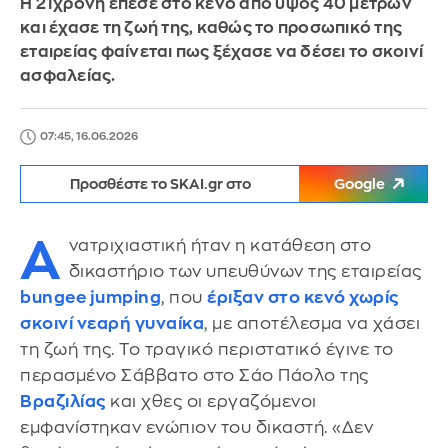
Η 21χρονη έπεσε στο κενό από ύψος 40 μέτρων
και έχασε τη ζωή της, καθώς το προσωπικό της
εταιρείας φαίνεται πως ξέχασε να δέσει το σκοινί
ασφαλείας.
07:45, 16.06.2026
Προσθέστε το SKAI.gr στο
Google
Α
νατριχιαστική ήταν η κατάθεση στο
δικαστήριο των υπευθύνων της εταιρείας
bungee jumping
, που
έριξαν στο κενό χωρίς
σκοινί νεαρή γυναίκα
, με αποτέλεσμα να χάσει
τη ζωή της. Το τραγικό περιστατικό έγινε το
περασμένο Σάββατο στο Σάο Πάολο της
Βραζιλίας
και χθες οι εργαζόμενοι
εμφανίστηκαν ενώπιον του δικαστή. «Δεν