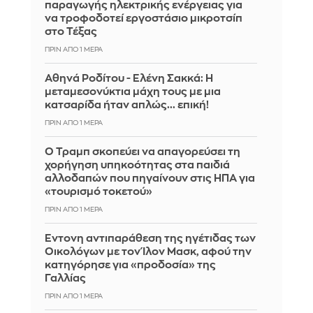
παραγωγής ηλεκτρικής ενέργειας για
να τροφοδοτεί εργοστάσιο μικροτσίπ
στο Τέξας
ΠΡΙΝ ΑΠΌ 1 ΜΈΡΑ
Αθηνά Ροδίτου - Ελένη Σακκά: Η
μεταμεσονύκτια μάχη τους με μια
κατσαρίδα ήταν απλώς... επική!
ΠΡΙΝ ΑΠΌ 1 ΜΈΡΑ
Ο Τραμπ σκοπεύει να απαγορεύσει τη
χορήγηση υπηκοότητας στα παιδιά
αλλοδαπών που πηγαίνουν στις ΗΠΑ για
«τουρισμό τοκετού»
ΠΡΙΝ ΑΠΌ 1 ΜΈΡΑ
Έντονη αντιπαράθεση της ηγέτιδας των
Οικολόγων με τον Ίλον Μασκ, αφού την
κατηγόρησε για «προδοσία» της
Γαλλίας
ΠΡΙΝ ΑΠΌ 1 ΜΈΡΑ