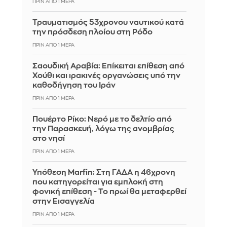
ΠΡΙΝ ΑΠΌ 1 ΜΈΡΑ
Τραυματισμός 53χρονου ναυτικού κατά
την πρόσδεση πλοίου στη Ρόδο
ΠΡΙΝ ΑΠΌ 1 ΜΈΡΑ
Σαουδική Αραβία: Επίκειται επίθεση από
Χούθι και ιρακινές οργανώσεις υπό την
καθοδήγηση του Ιράν
ΠΡΙΝ ΑΠΌ 1 ΜΈΡΑ
Πουέρτο Ρίκο: Νερό με το δελτίο από
την Παρασκευή, λόγω της ανομβρίας
στο νησί
ΠΡΙΝ ΑΠΌ 1 ΜΈΡΑ
Υπόθεση Marfin: Στη ΓΑΔΑ η 46χρονη
που κατηγορείται για εμπλοκή στη
φονική επίθεση - Το πρωί θα μεταφερθεί
στην Εισαγγελία
ΠΡΙΝ ΑΠΌ 1 ΜΈΡΑ