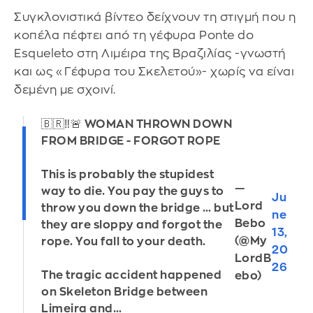
Συγκλονιστικά βίντεο δείχνουν τη στιγμή που η
κοπέλα πέφτει από τη γέφυρα Ponte do
Esqueleto στη Λιμέιρα της Βραζιλίας -γνωστή
και ως «Γέφυρα του Σκελετού»- χωρίς να είναι
δεμένη με σχοινί.
🇧🇷‼️🚨 WOMAN THROWN DOWN
FROM BRIDGE - FORGOT ROPE
This is probably the stupidest
—
way to die. You pay the guys to
Ju
Lord
throw you down the bridge … but
ne
Bebo
they are sloppy and forgot the
13,
(@My
rope. You fall to your death.
20
LordB
26
The tragic accident happened
ebo)
on Skeleton Bridge between
Limeira and…