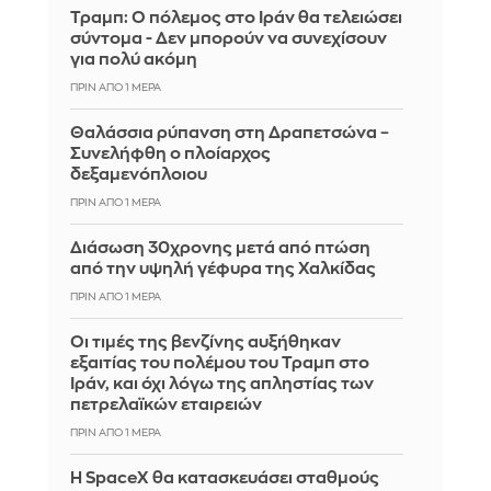
Τραμπ: Ο πόλεμος στο Ιράν θα τελειώσει
σύντομα - Δεν μπορούν να συνεχίσουν
για πολύ ακόμη
ΠΡΙΝ ΑΠΌ 1 ΜΈΡΑ
Θαλάσσια ρύπανση στη Δραπετσώνα –
Συνελήφθη ο πλοίαρχος
δεξαμενόπλοιου
ΠΡΙΝ ΑΠΌ 1 ΜΈΡΑ
Διάσωση 30χρονης μετά από πτώση
από την υψηλή γέφυρα της Χαλκίδας
ΠΡΙΝ ΑΠΌ 1 ΜΈΡΑ
Οι τιμές της βενζίνης αυξήθηκαν
εξαιτίας του πολέμου του Τραμπ στο
Ιράν, και όχι λόγω της απληστίας των
πετρελαϊκών εταιρειών
ΠΡΙΝ ΑΠΌ 1 ΜΈΡΑ
Η SpaceX θα κατασκευάσει σταθμούς