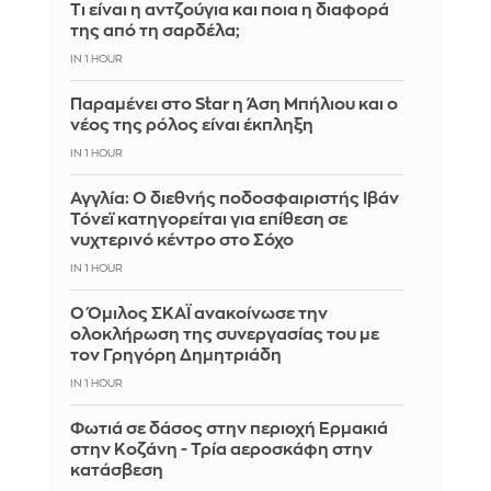
Τι είναι η αντζούγια και ποια η διαφορά
της από τη σαρδέλα;
IN 1 HOUR
Παραμένει στο Star η Άση Μπήλιου και ο
νέος της ρόλος είναι έκπληξη
IN 1 HOUR
Αγγλία: Ο διεθνής ποδοσφαιριστής Ιβάν
Τόνεϊ κατηγορείται για επίθεση σε
νυχτερινό κέντρο στο Σόχο
IN 1 HOUR
Ο Όμιλος ΣΚΑΪ ανακοίνωσε την
ολοκλήρωση της συνεργασίας του με
τον Γρηγόρη Δημητριάδη
IN 1 HOUR
Φωτιά σε δάσος στην περιοχή Ερμακιά
στην Κοζάνη - Τρία αεροσκάφη στην
κατάσβεση