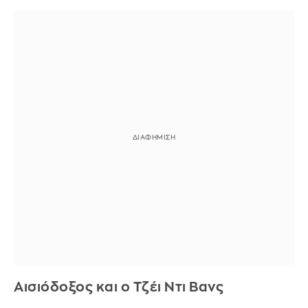
Αισιόδοξος και ο Τζέι Ντι Βανς