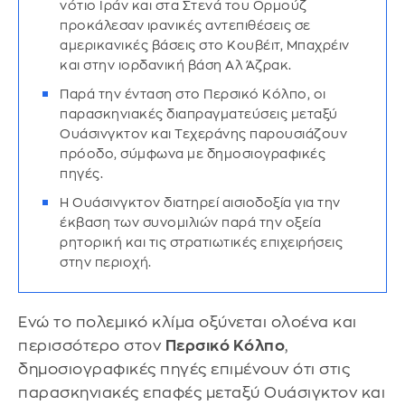
νότιο Ιράν και στα Στενά του Ορμούζ
προκάλεσαν ιρανικές αντεπιθέσεις σε
αμερικανικές βάσεις στο Κουβέιτ, Μπαχρέιν
και στην ιορδανική βάση Αλ Άζρακ.
Παρά την ένταση στο Περσικό Κόλπο, οι
παρασκηνιακές διαπραγματεύσεις μεταξύ
Ουάσινγκτον και Τεχεράνης παρουσιάζουν
πρόοδο, σύμφωνα με δημοσιογραφικές
πηγές.
Η Ουάσινγκτον διατηρεί αισιοδοξία για την
έκβαση των συνομιλιών παρά την οξεία
ρητορική και τις στρατιωτικές επιχειρήσεις
στην περιοχή.
Ενώ το πολεμικό κλίμα οξύνεται ολοένα και
περισσότερο στον
Περσικό Κόλπο
,
δημοσιογραφικές πηγές επιμένουν ότι στις
παρασκηνιακές επαφές μεταξύ Ουάσιγκτον και