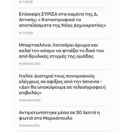
IN 1 HOUR
Επίσκεψη ΣΥΡΙΖΑ στα καμένα της Δ.
Αττικής: «Καταστροφικά τα
αποτελέσματα της Νέας Δημοκρατίας»
IN 1 HOUR
Μπαρτσελόνα: Λανσάρει άρωμα και
καλεί τον κόσμο να φτιάξει το δικό του
από θρυλικές στιγμές της ομάδας
IN 59 MINUTES
Ιταλία: Διατηρεί τους συνοριακούς
ελέγχους σε αφίξεις από την Ισπανία -
«Δεν θα υποκύψουμε σε τελεσίγραφα ή
επιβολές»
IN 54 MINUTES
Αντιμετωπίστηκε μέσα σε 30 λεπτά η
φωτιά στο Μαρκόπουλο
IN 51 MINUTES