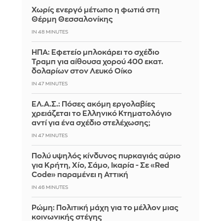
Χωρίς ενεργό μέτωπο η φωτιά στη
Θέρμη Θεσσαλονίκης
IN 48 MINUTES
ΗΠΑ: Εφετείο μπλοκάρει το σχέδιο
Τραμπ για αίθουσα χορού 400 εκατ.
δολαρίων στον Λευκό Οίκο
IN 47 MINUTES
ΕΛ.Α.Σ.: Πόσες ακόμη εργολαβίες
χρειάζεται το Ελληνικό Κτηματολόγιο
αντί για ένα σχέδιο στελέχωσης;
IN 47 MINUTES
Πολύ υψηλός κίνδυνος πυρκαγιάς αύριο
για Κρήτη, Χίο, Σάμο, Ικαρία - Σε «Red
Code» παραμένει η Αττική
IN 46 MINUTES
Ρώμη: Πολιτική μάχη για το μέλλον μιας
κοινωνικής στέγης