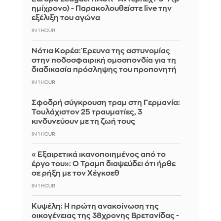
ημίχρονο) - Παρακολουθείστε live την
εξέλιξη του αγώνα
IN 1 HOUR
Νότια Κορέα: Έρευνα της αστυνομίας
στην ποδοσφαιρική ομοσπονδία για τη
διαδικασία πρόσληψης του προπονητή
IN 1 HOUR
Σφοδρή σύγκρουση τραμ στη Γερμανία:
Τουλάχιστον 25 τραυματίες, 3
κινδυνεύουν με τη ζωή τους
IN 1 HOUR
«Εξαιρετικά ικανοποιημένος από το
έργο του»: Ο Τραμπ διαψεύδει ότι ήρθε
σε ρήξη με τον Χέγκσεθ
IN 1 HOUR
Κυψέλη: Η πρώτη ανακοίνωση της
οικογένειας της 38χρονης Βρετανίδας -