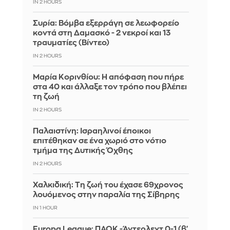
IN 2 HOURS
Συρία: Βόμβα εξερράγη σε λεωφορείο
κοντά στη Δαμασκό - 2 νεκροί και 13
τραυματίες (Βίντεο)
IN 2 HOURS
Μαρία Κορινθίου: Η απόφαση που πήρε
στα 40 και άλλαξε τον τρόπο που βλέπει
τη ζωή
IN 2 HOURS
Παλαιστίνη: Ισραηλινοί έποικοι
επιτέθηκαν σε ένα χωριό στο νότιο
τμήμα της Δυτικής Όχθης
IN 2 HOURS
Χαλκιδική: Τη ζωή του έχασε 69χρονος
λουόμενος στην παραλία της Σίβηρης
IN 1 HOUR
Europa League: ΠΑΟΚ -Άντερλεχτ 0-1 (β'