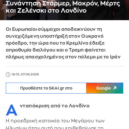
Συνάντηση Στάρμερ, Μακρόν, Μέρτς
και Ζελένσκι στο Λονδίνο
Οι Ευρωπαίοι σύμμαχοι αποδεικνύουν τη
συνεχιζόμενη υποστήριξή στον Ουκρανό
πρόεδρο, την ώρα που το Κρεμλίνο έδειξε
απροθυμία διαλόγου και ο Τραμπ φαίνεται
πλήρως απασχολημένος στον πόλεμο με το Ιράν
16:15, 07.06.2026
Προσθέστε το SKAI.gr στο
Google
Α
νταπόκριση από το Λονδίνο
Η προεδρική κατοικία του Μεγάρου των
Ηλυσίων ήταν αυτή που επιβεβαίωσε τη