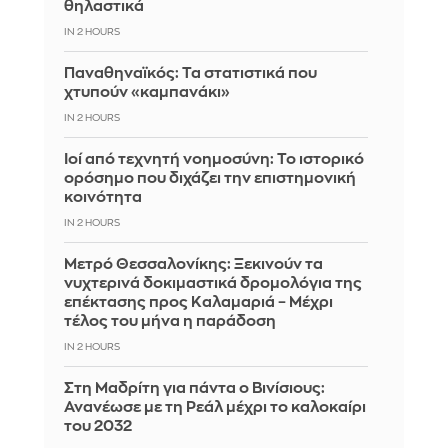
θηλαστικά
IN 2 HOURS
Παναθηναϊκός: Τα στατιστικά που
χτυπούν «καμπανάκι»
IN 2 HOURS
Ιοί από τεχνητή νοημοσύνη: Το ιστορικό
ορόσημο που διχάζει την επιστημονική
κοινότητα
IN 2 HOURS
Μετρό Θεσσαλονίκης: Ξεκινούν τα
νυχτερινά δοκιμαστικά δρομολόγια της
επέκτασης προς Καλαμαριά – Μέχρι
τέλος του μήνα η παράδοση
IN 2 HOURS
Στη Μαδρίτη για πάντα ο Βινίσιους:
Ανανέωσε με τη Ρεάλ μέχρι το καλοκαίρι
του 2032