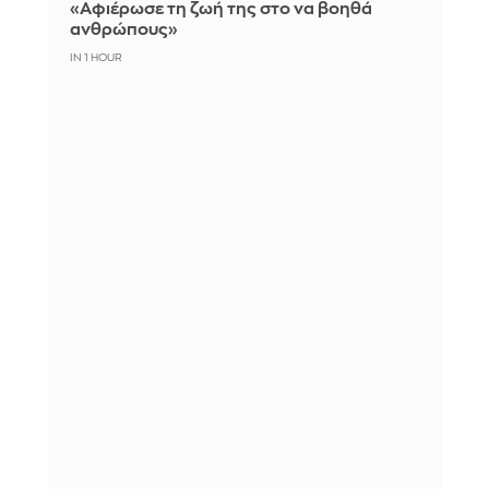
«Αφιέρωσε τη ζωή της στο να βοηθά
ανθρώπους»
IN 1 HOUR