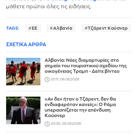
μάθετε πρώτοι όλες τις ειδήσεις.
TAGS:
ΕΕ
Αλβανία
Τζάρεντ Κούσνερ
ΣΧΕΤΙΚΑ ΑΡΘΡΑ
Αλβανία: Νέες διαμαρτυρίες στο
σημείο του τουριστικού σχεδίου της
οικογένειας Τραμπ - Δείτε βίντεο
20:11, 06.06.2026
«Αν δεν ήταν ο Τζάρεντ, δεν θα
ενδιαφερόταν κανείς»: Ο Ράμα
υπερασπίζεται την επένδυση
Κούσνερ
20:35, 05.06.2026