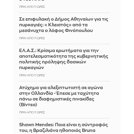
ΠΡΙΝ ΑΠΌ 11 ΏΡΕΣ
Σε επιφυλακή ο Δήμος Αθηναίων για τις
πυρκαγιές: «Κλειστός» από τα
μεσάνυχτα ο λόφος Φινόπουλου
ΠΡΙΝ ΑΠΌ 11 ΏΡΕΣ
ΕΛ.Α.Σ.: Κρίσιμα ερωτήματα για την
αποτελεσματικότητα της κυβερνητικής
πολιτικής πρόληψης δασικών
πυρκαγιών
ΠΡΙΝ ΑΠΌ 11 ΏΡΕΣ
Ατύχημα για αλεξιπτωτιστή σε αγώνα
στην Ολλανδία - Έπεσε με ταχύτητα
πάνω σε διαφημιστικές πινακίδες
(Βίντεο)
ΠΡΙΝ ΑΠΌ 11 ΏΡΕΣ
Shawn Mendes: Ποια είναι η σύντροφός
του, η Βραζιλιάνα ηθοποιός Bruna