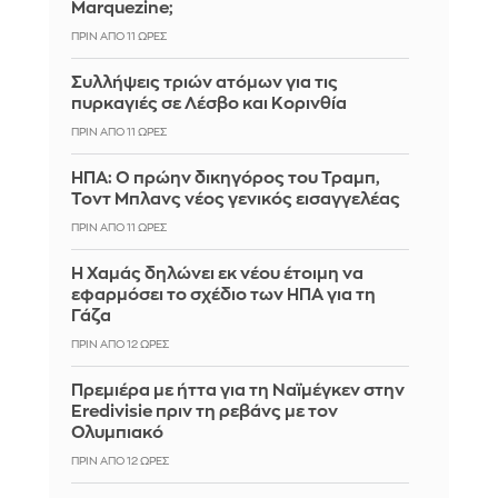
Marquezine;
ΠΡΙΝ ΑΠΌ 11 ΏΡΕΣ
Συλλήψεις τριών ατόμων για τις
πυρκαγιές σε Λέσβο και Κορινθία
ΠΡΙΝ ΑΠΌ 11 ΏΡΕΣ
ΗΠΑ: Ο πρώην δικηγόρος του Τραμπ,
Τοντ Μπλανς νέος γενικός εισαγγελέας
ΠΡΙΝ ΑΠΌ 11 ΏΡΕΣ
Η Χαμάς δηλώνει εκ νέου έτοιμη να
εφαρμόσει το σχέδιο των ΗΠΑ για τη
Γάζα
ΠΡΙΝ ΑΠΌ 12 ΏΡΕΣ
Πρεμιέρα με ήττα για τη Ναϊμέγκεν στην
Eredivisie πριν τη ρεβάνς με τον
Ολυμπιακό
ΠΡΙΝ ΑΠΌ 12 ΏΡΕΣ