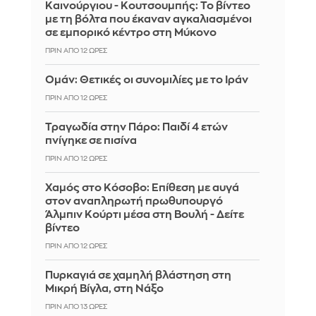
Καινούργιου - Κουτσουμπής: Το βίντεο
με τη βόλτα που έκαναν αγκαλιασμένοι
σε εμπορικό κέντρο στη Μύκονο
ΠΡΙΝ ΑΠΌ 12 ΏΡΕΣ
Ομάν: Θετικές οι συνομιλίες με το Ιράν
ΠΡΙΝ ΑΠΌ 12 ΏΡΕΣ
Τραγωδία στην Πάρο: Παιδί 4 ετών
πνίγηκε σε πισίνα
ΠΡΙΝ ΑΠΌ 12 ΏΡΕΣ
Χαμός στο Κόσοβο: Επίθεση με αυγά
στον αναπληρωτή πρωθυπουργό
Άλμπιν Κούρτι μέσα στη Βουλή - Δείτε
βίντεο
ΠΡΙΝ ΑΠΌ 12 ΏΡΕΣ
Πυρκαγιά σε χαμηλή βλάστηση στη
Μικρή Βίγλα, στη Νάξο
ΠΡΙΝ ΑΠΌ 13 ΏΡΕΣ