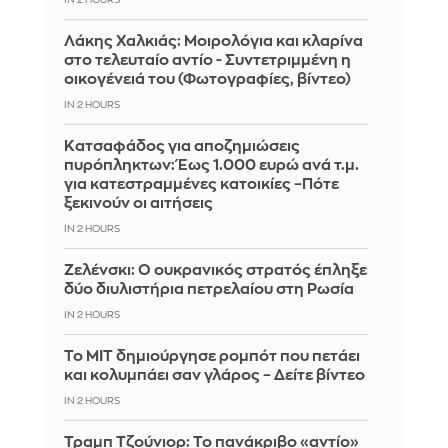
IN 2 HOURS
Λάκης Χαλκιάς: Mοιρολόγια και κλαρίνα
στο τελευταίο αντίο - Συντετριμμένη η
οικογένειά του (Φωτογραφίες, βίντεο)
IN 2 HOURS
Κατσαφάδος για αποζημιώσεις
πυρόπληκτων: Έως 1.000 ευρώ ανά τ.μ.
για κατεστραμμένες κατοικίες –Πότε
ξεκινούν οι αιτήσεις
IN 2 HOURS
Ζελένσκι: Ο ουκρανικός στρατός έπληξε
δύο διυλιστήρια πετρελαίου στη Ρωσία
IN 2 HOURS
Το MIT δημιούργησε ρομπότ που πετάει
και κολυμπάει σαν γλάρος – Δείτε βίντεο
IN 2 HOURS
Τραμπ Τζούνιορ: Το πανάκριβο «αντίο»