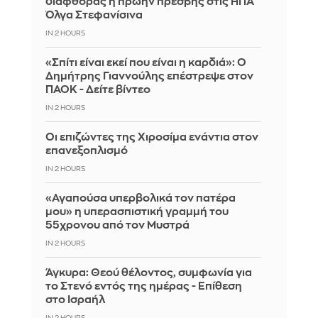
διαφθοράς η πρώην πρέσβης στις ΗΠΑ
Όλγα Στεφανίσινα
IN 2 HOURS
«Σπίτι είναι εκεί που είναι η καρδιά»: Ο
Δημήτρης Γιαννούλης επέστρεψε στον
ΠΑΟΚ - Δείτε βίντεο
IN 2 HOURS
Οι επιζώντες της Χιροσίμα ενάντια στον
επανεξοπλισμό
IN 2 HOURS
«Αγαπούσα υπερβολικά τον πατέρα
μου» η υπερασπιστική γραμμή του
55χρονου από τον Μυστρά
IN 2 HOURS
Άγκυρα: Θεού θέλοντος, συμφωνία για
το Στενό εντός της ημέρας - Επίθεση
στο Ισραήλ