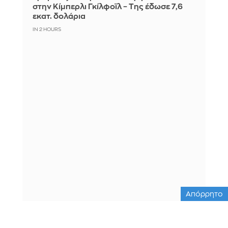
στην Κίμπερλι Γκίλφοϊλ – Της έδωσε 7,6
εκατ. δολάρια
IN 2 HOURS
Απόρρητο