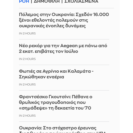
ΡΟΗ
ΔΗΜΟΦΙΛΗ
ΣΧΟΛΙΑΣΜΕΝΑ
Πόλεμος στην Ουκρανία: Σχεδόν 16.000
ξένοι εθελοντές πολεμούν στις
ουκρανικές ένοπλες δυνάμεις
IN 2 HOURS
Νέο ρεκόρ για την Aegean με πάνω από
2 εκατ. επιβάτες τον Ιούλιο
IN 2 HOURS
Φωτιές σε Αγρίνιο και Καλαμάτα -
Σηκώθηκαν εναέρια
IN 2 HOURS
Φραντσέσκο Γκουτσίνι: Πέθανε ο
θρυλικός τραγουδοποιός που
«σημάδεψε» τη δεκαετία του ’70
IN 2 HOURS
Ουκρανία: Στο στόχαστρο έρευνας