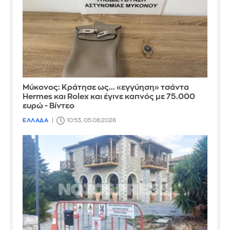
Μύκονος: Κράτησε ως... «εγγύηση» τσάντα
Hermes και Rolex και έγινε καπνός με 75.000
ευρώ - Βίντεο
ΕΛΛΑΔΑ
10:53, 05.08.2026