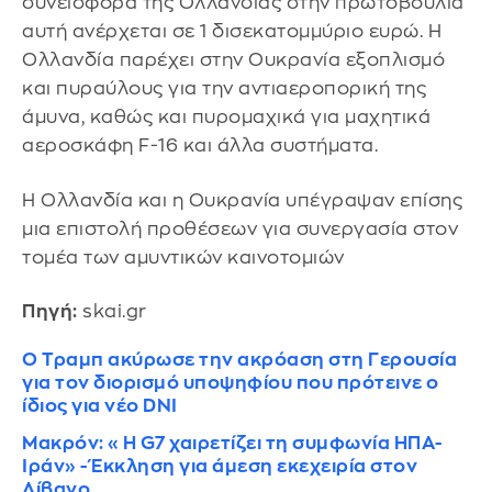
συνεισφορά της Ολλανδίας στην πρωτοβουλία
αυτή ανέρχεται σε 1 δισεκατομμύριο ευρώ. Η
Ολλανδία παρέχει στην Ουκρανία εξοπλισμό
και πυραύλους για την αντιαεροπορική της
άμυνα, καθώς και πυρομαχικά για μαχητικά
αεροσκάφη F-16 και άλλα συστήματα.
Η Ολλανδία και η Ουκρανία υπέγραψαν επίσης
μια επιστολή προθέσεων για συνεργασία στον
τομέα των αμυντικών καινοτομιών
Πηγή:
skai.gr
Ο Τραμπ ακύρωσε την ακρόαση στη Γερουσία
για τον διορισμό υποψηφίου που πρότεινε ο
ίδιος για νέο DNI
Μακρόν: «Η G7 χαιρετίζει τη συμφωνία ΗΠΑ-
Ιράν» - Έκκληση για άμεση εκεχειρία στον
Λίβανο