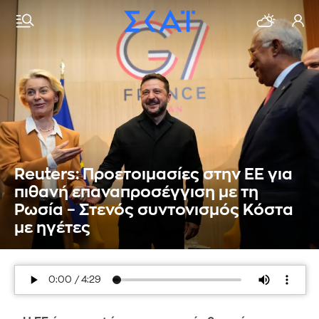
Reuters: Προετοιμασίες στην ΕΕ για
πιθανή επαναπροσέγγιση με τη
Ρωσία – Στενός συντονισμός Κόστα
με ηγέτες