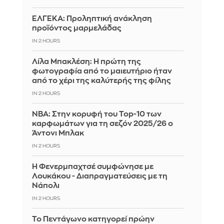
ΕΛΓΕΚΑ: Προληπτική ανάκληση
προϊόντος μαρμελάδας
IN 2 HOURS
Λίλα Μπακλέση: Η πρώτη της
φωτογραφία από το μαιευτήριο ήταν
από το χέρι της καλύτερής της φίλης
IN 2 HOURS
ΝΒΑ: Στην κορυφή του Top-10 των
καρφωμάτων για τη σεζόν 2025/26 ο
Άντονι Μπλακ
IN 2 HOURS
Η Φενερμπαχτσέ συμφώνησε με
Λουκάκου - Διαπραγματεύσεις με τη
Νάπολι
IN 2 HOURS
Το Πεντάγωνο κατηγορεί πρώην