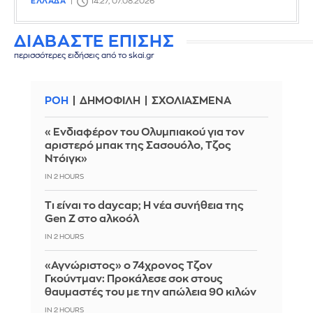
ΕΛΛΑΔΑ
14:27, 07.08.2026
ΔΙΑΒΑΣΤΕ ΕΠΙΣΗΣ
περισσότερες ειδήσεις από το skai.gr
ΡΟΗ
ΔΗΜΟΦΙΛΗ
ΣΧΟΛΙΑΣΜΕΝΑ
«Ενδιαφέρον του Ολυμπιακού για τον
αριστερό μπακ της Σασουόλο, Τζος
Ντόιγκ»
IN 2 HOURS
Τι είναι το daycap; Η νέα συνήθεια της
Gen Z στο αλκοόλ
IN 2 HOURS
«Αγνώριστος» ο 74χρονος Τζον
Γκούντμαν: Προκάλεσε σοκ στους
θαυμαστές του με την απώλεια 90 κιλών
IN 2 HOURS