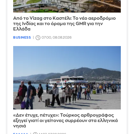
Από το Vizag στο Καστέλι: Το νέο αεροδρόμιο
της Ινδίας και το όραμα της GMR για την
Ελλάδα
BUSINESS
07:00, 08.08.2026
«Δεν έτυχε, πέτυχε»: Τούρκος αρθρογράφος
εξηγεί γιατί οι γείτονες συρρέουν στα ελληνικά
νησιά