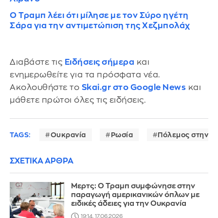
Ο Τραμπ λέει ότι μίλησε με τον Σύρο ηγέτη
Σάρα για την αντιμετώπιση της Χεζμπολάχ
Διαβάστε τις
Ειδήσεις σήμερα
και
ενημερωθείτε για τα πρόσφατα νέα.
Ακολουθήστε το
Skai.gr στο Google News
και
μάθετε πρώτοι όλες τις ειδήσεις.
TAGS:
Ουκρανία
Ρωσία
Πόλεμος στην Ο
ΣΧΕΤΙΚΑ ΑΡΘΡΑ
Μερτς: Ο Τραμπ συμφώνησε στην
παραγωγή αμερικανικών όπλων με
ειδικές άδειες για την Ουκρανία
19:14, 17.06.2026