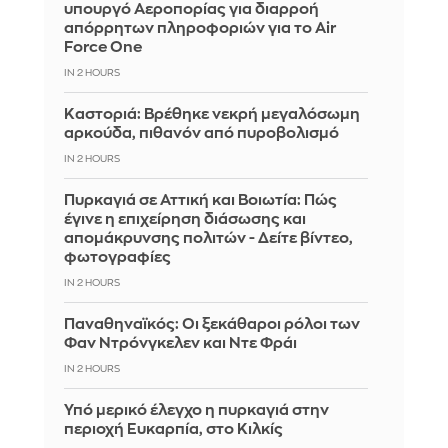
υπουργό Αεροπορίας για διαρροή
απόρρητων πληροφοριών για το Air
Force One
IN 2 HOURS
Καστοριά: Βρέθηκε νεκρή μεγαλόσωμη
αρκούδα, πιθανόν από πυροβολισμό
IN 2 HOURS
Πυρκαγιά σε Αττική και Βοιωτία: Πώς
έγινε η επιχείρηση διάσωσης και
απομάκρυνσης πολιτών - Δείτε βίντεο,
φωτογραφίες
IN 2 HOURS
Παναθηναϊκός: Οι ξεκάθαροι ρόλοι των
Φαν Ντρόνγκελεν και Ντε Φράι
IN 2 HOURS
Υπό μερικό έλεγχο η πυρκαγιά στην
περιοχή Ευκαρπία, στο Κιλκίς