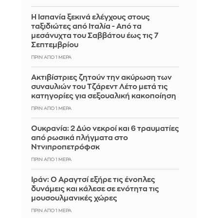
Η Ισπανία ξεκινά ελέγχους στους
ταξιδιώτες από Ιταλία - Από τα
μεσάνυχτα του Σαββάτου έως τις 7
Σεπτεμβρίου
ΠΡΙΝ ΑΠΌ 1 ΜΈΡΑ
Ακτιβίστριες ζητούν την ακύρωση των
συναυλιών του Τζάρεντ Λέτο μετά τις
κατηγορίες για σεξουαλική κακοποίηση
ΠΡΙΝ ΑΠΌ 1 ΜΈΡΑ
Ουκρανία: 2 Δύο νεκροί και 6 τραυματίες
από ρωσικά πλήγματα στο
Ντνιπροπετρόφσκ
ΠΡΙΝ ΑΠΌ 1 ΜΈΡΑ
Ιράν: Ο Αραγτσί εξήρε τις ένοπλες
δυνάμεις και κάλεσε σε ενότητα τις
μουσουλμανικές χώρες
ΠΡΙΝ ΑΠΌ 1 ΜΈΡΑ