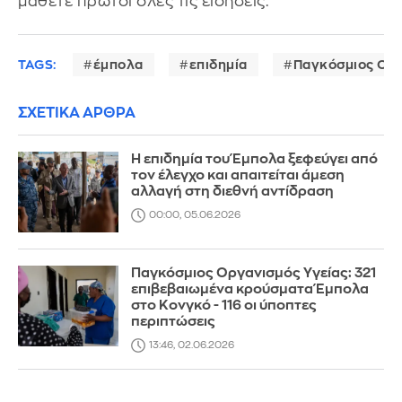
μάθετε πρώτοι όλες τις ειδήσεις.
TAGS:
έμπολα
επιδημία
Παγκόσμιος Οργ
ΣΧΕΤΙΚΑ ΑΡΘΡΑ
Η επιδημία του Έμπολα ξεφεύγει από
τον έλεγχο και απαιτείται άμεση
αλλαγή στη διεθνή αντίδραση
00:00, 05.06.2026
Παγκόσμιος Οργανισμός Υγείας: 321
επιβεβαιωμένα κρούσματα Έμπολα
στο Κονγκό - 116 οι ύποπτες
περιπτώσεις
13:46, 02.06.2026