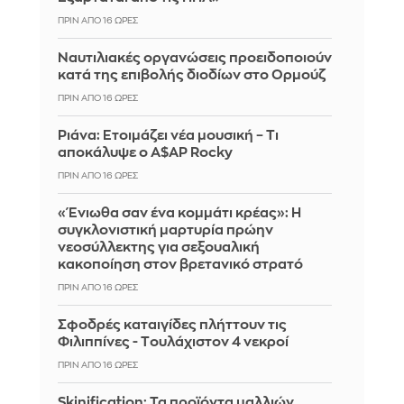
ΠΡΙΝ ΑΠΌ 16 ΏΡΕΣ
Ναυτιλιακές οργανώσεις προειδοποιούν
κατά της επιβολής διοδίων στο Ορμούζ
ΠΡΙΝ ΑΠΌ 16 ΏΡΕΣ
Ριάνα: Ετοιμάζει νέα μουσική – Τι
αποκάλυψε ο A$AP Rocky
ΠΡΙΝ ΑΠΌ 16 ΏΡΕΣ
«Ένιωθα σαν ένα κομμάτι κρέας»: Η
συγκλονιστική μαρτυρία πρώην
νεοσύλλεκτης για σεξουαλική
κακοποίηση στον βρετανικό στρατό
ΠΡΙΝ ΑΠΌ 16 ΏΡΕΣ
Σφοδρές καταιγίδες πλήττουν τις
Φιλιππίνες - Tουλάχιστον 4 νεκροί
ΠΡΙΝ ΑΠΌ 16 ΏΡΕΣ
Skinification: Τα προϊόντα μαλλιών