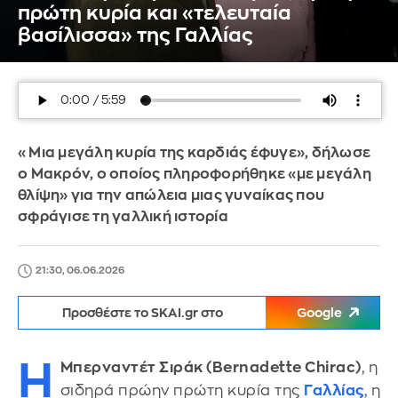
πρώτη κυρία και «τελευταία
βασίλισσα» της Γαλλίας
«Μια μεγάλη κυρία της καρδιάς έφυγε», δήλωσε
ο Μακρόν, ο οποίος πληροφορήθηκε «με μεγάλη
θλίψη» για την απώλεια μιας γυναίκας που
σφράγισε τη γαλλική ιστορία
21:30, 06.06.2026
Προσθέστε το SKAI.gr στο
Google
Η
Μπερναντέτ Σιράκ (Bernadette Chirac)
, η
σιδηρά πρώην πρώτη κυρία της
Γαλλίας
, η