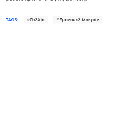
TAGS:
Γαλλία
Εμανουέλ Μακρόν