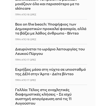
μοιάζουν όλο και περισσότερο με το
skincare
ΠΡΙΝ ΑΠΌ 16 ΏΡΕΣ
Box on the beach: Υποψήφιος των
Δημοκρατικών προκαλεί φασαρία, αλλά
τα βάζει με λάθος άνθρωπο - Βίντεο
ΠΡΙΝ ΑΠΌ 16 ΏΡΕΣ
Διευρύνεται το ωράριο λειτουργίας του
Λευκού Πύργου
ΠΡΙΝ ΑΠΌ 17 ΏΡΕΣ
Eκρήξεις μέσα στη νύχτα σε υποσταθμό
της ΔΕΗ στην Άρτα - Δείτε βίντεο
ΠΡΙΝ ΑΠΌ 17 ΏΡΕΣ
Γαλλία: Τέλος στις ενοχλητικές
διαφημιστικές κλήσεις – Σε ισχύ
αυστηρή απαγόρευση από τις 11
Αυγούστου