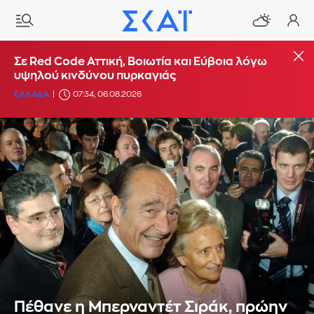
Σε Red Code Αττική, Βοιωτία και Εύβοια λόγω
υψηλού κινδύνου πυρκαγιάς
ΕΛΛΑΔΑ
07:34, 06.08.2026
Πέθανε η Μπερναντέτ Σιράκ, πρώην