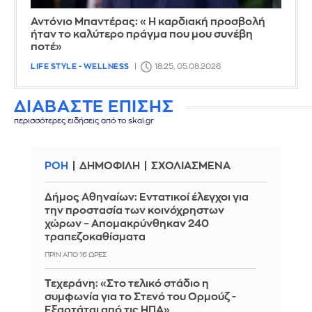
Αντόνιο Μπαντέρας: «Η καρδιακή προσβολή
ήταν το καλύτερο πράγμα που μου συνέβη
ποτέ»
LIFE STYLE - WELLNESS
18:25, 05.08.2026
ΔΙΑΒΑΣΤΕ ΕΠΙΣΗΣ
περισσότερες ειδήσεις από το skai.gr
ΡΟΗ
ΔΗΜΟΦΙΛΗ
ΣΧΟΛΙΑΣΜΕΝΑ
Δήμος Αθηναίων: Εντατικοί έλεγχοι για
την προστασία των κοινόχρηστων
χώρων – Απομακρύνθηκαν 240
τραπεζοκαθίσματα
ΠΡΙΝ ΑΠΌ 16 ΏΡΕΣ
Τεχεράνη: «Στο τελικό στάδιο η
συμφωνία για το Στενό του Ορμούζ -
Εξαρτάται από τις ΗΠΑ»