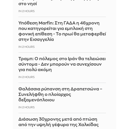
στο νησί
IN 2 HOURS
Υπόθεση Marfin: Στη ΓΑΔΑ η 46χρονη
που κατηγορείται για εμπλοκή στη
φονική επίθεση - Το πρωί θα μεταφερθεί
στην Εισαγγελία
IN 2 HOURS
Τραμπ: Ο πόλεμος στο Ιράν θα τελειώσει
σύντομα - Δεν μπορούν να συνεχίσουν
για πολύ ακόμη
IN 2 HOURS
Θαλάσσια ρύπανση στη Δραπετσώνα –
Συνελήφθη ο πλοίαρχος
δεξαμενόπλοιου
IN 2 HOURS
Διάσωση 30χρονης μετά από πτώση
από την υψηλή γέφυρα της Χαλκίδας