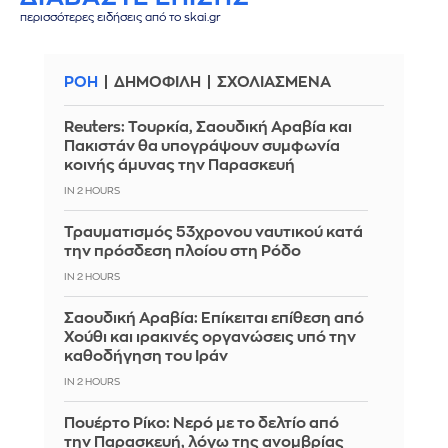
περισσότερες ειδήσεις από το skai.gr
ΡΟΗ
ΔΗΜΟΦΙΛΗ
ΣΧΟΛΙΑΣΜΕΝΑ
Reuters: Τουρκία, Σαουδική Αραβία και
Πακιστάν θα υπογράψουν συμφωνία
κοινής άμυνας την Παρασκευή
IN 2 HOURS
Τραυματισμός 53χρονου ναυτικού κατά
την πρόσδεση πλοίου στη Ρόδο
IN 2 HOURS
Σαουδική Αραβία: Επίκειται επίθεση από
Χούθι και ιρακινές οργανώσεις υπό την
καθοδήγηση του Ιράν
IN 2 HOURS
Πουέρτο Ρίκο: Νερό με το δελτίο από
την Παρασκευή, λόγω της ανομβρίας