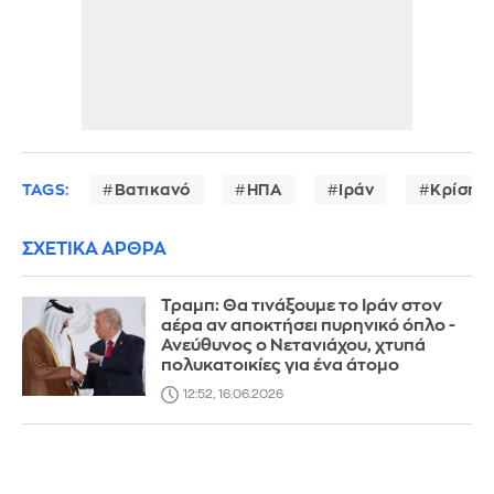
TAGS:
Βατικανό
ΗΠΑ
Ιράν
Κρίση 
ΣΧΕΤΙΚΑ ΑΡΘΡΑ
Τραμπ: Θα τινάξουμε το Ιράν στον
αέρα αν αποκτήσει πυρηνικό όπλο -
Ανεύθυνος ο Νετανιάχου, χτυπά
πολυκατοικίες για ένα άτομο
12:52, 16.06.2026