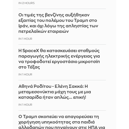
IN 2 HOURS
Οι τιμές της βενζίνης αυξήθηκαν
εξαιτίας του πολέμου του Τραμπ στο
Ιράν, και όχι λόγω της απληστίας των
πετρελαϊκών εταιρειών
IN 1 HOUR
Η SpaceX θα κατασκευάσει σταθμούς
παραγωγής ηλεκτρικής ενέργειας για
να τροφοδοτεί εργοστάσιο μικροτσίπ
στο Τέξας
IN 1 HOUR
Αθηνά Ροδίτου - Ελένη Σακκά: Η
μεταμεσονύκτια μάχη τους με μια
κατσαρίδα ήταν απλώς... επική!
IN 1 HOUR
Ο Τραμπ σκοπεύει να απαγορεύσει τη
χορήγηση υπηκοότητας στα παιδιά
αλλοδαπών που πηγαίνουν στις ΗΠΑ για