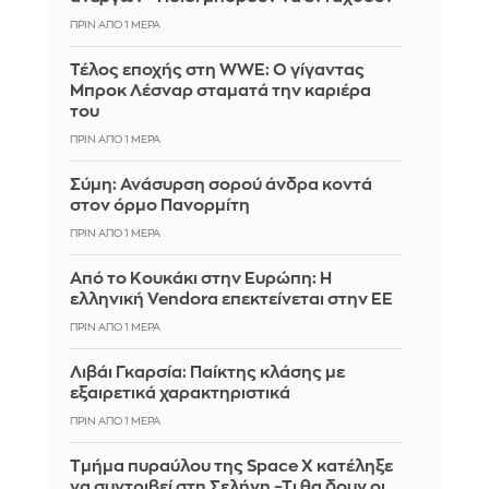
ΠΡΙΝ ΑΠΌ 1 ΜΈΡΑ
Τέλος εποχής στη WWE: Ο γίγαντας
Μπροκ Λέσναρ σταματά την καριέρα
του
ΠΡΙΝ ΑΠΌ 1 ΜΈΡΑ
Σύμη: Ανάσυρση σορού άνδρα κοντά
στον όρμο Πανορμίτη
ΠΡΙΝ ΑΠΌ 1 ΜΈΡΑ
Από το Κουκάκι στην Ευρώπη: Η
ελληνική Vendora επεκτείνεται στην ΕΕ
ΠΡΙΝ ΑΠΌ 1 ΜΈΡΑ
Λιβάι Γκαρσία: Παίκτης κλάσης με
εξαιρετικά χαρακτηριστικά
ΠΡΙΝ ΑΠΌ 1 ΜΈΡΑ
Τμήμα πυραύλου της Space X κατέληξε
να συντριβεί στη Σελήνη –Τι θα δουν οι