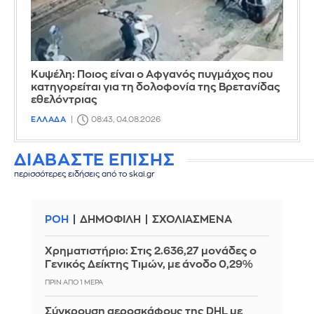
Κυψέλη: Ποιος είναι ο Αφγανός πυγμάχος που
κατηγορείται για τη δολοφονία της Βρετανίδας
εθελόντριας
ΕΛΛΑΔΑ
08:43, 04.08.2026
ΔΙΑΒΑΣΤΕ ΕΠΙΣΗΣ
περισσότερες ειδήσεις από το skai.gr
ΡΟΗ
ΔΗΜΟΦΙΛΗ
ΣΧΟΛΙΑΣΜΕΝΑ
Χρηματιστήριο: Στις 2.636,27 μονάδες ο
Γενικός Δείκτης Τιμών, με άνοδο 0,29%
ΠΡΙΝ ΑΠΌ 1 ΜΈΡΑ
Σύγκρουση αεροσκάφους της DHL με