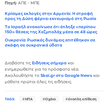
Πηγή:
ΑΠΕ - ΜΠΕ
Κρίσιμες εκλογές στην Αρμενία: Η στροφή
προς τη Δύση φέρνει εκνευρισμό στη Ρωσία
Το Ισραήλ ανακοίνωσε ότι έπληξε «περίπου
150» θέσεις της Χεζμπολάχ μέσα σε 48 ώρες
Ουκρανία: Ρωσικές δυνάμεις επιτέθηκαν σε
σκάφη σε ουκρανικά ύδατα
Διαβάστε τις
Ειδήσεις σήμερα
και
ενημερωθείτε για τα πρόσφατα νέα.
Ακολουθήστε το
Skai.gr στο Google News
και
μάθετε πρώτοι όλες τις ειδήσεις.
TAGS:
ΗΠΑ
Οχάιο
ένοπλη επίθεση