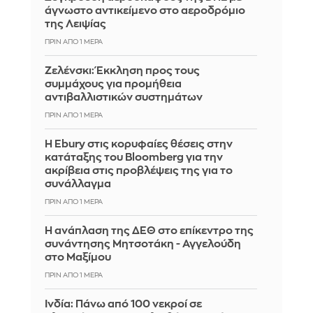
άγνωστο αντικείμενο στο αεροδρόμιο
της Λειψίας
ΠΡΙΝ ΑΠΌ 1 ΜΈΡΑ
Ζελένσκι: Έκκληση προς τους
συμμάχους για προμήθεια
αντιβαλλιστικών συστημάτων
ΠΡΙΝ ΑΠΌ 1 ΜΈΡΑ
Η Ebury στις κορυφαίες θέσεις στην
κατάταξης του Bloomberg για την
ακρίβεια στις προβλέψεις της για το
συνάλλαγμα
ΠΡΙΝ ΑΠΌ 1 ΜΈΡΑ
Η ανάπλαση της ΔΕΘ στο επίκεντρο της
συνάντησης Μητσοτάκη - Αγγελούδη
στο Μαξίμου
ΠΡΙΝ ΑΠΌ 1 ΜΈΡΑ
Ινδία: Πάνω από 100 νεκροί σε