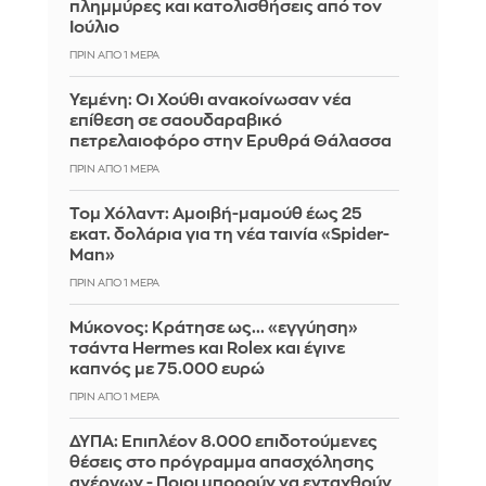
πλημμύρες και κατολισθήσεις από τον
Ιούλιο
ΠΡΙΝ ΑΠΌ 1 ΜΈΡΑ
Υεμένη: Οι Χούθι ανακοίνωσαν νέα
επίθεση σε σαουδαραβικό
πετρελαιοφόρο στην Ερυθρά Θάλασσα
ΠΡΙΝ ΑΠΌ 1 ΜΈΡΑ
Τομ Χόλαντ: Αμοιβή-μαμούθ έως 25
εκατ. δολάρια για τη νέα ταινία «Spider-
Man»
ΠΡΙΝ ΑΠΌ 1 ΜΈΡΑ
Μύκονος: Κράτησε ως... «εγγύηση»
τσάντα Hermes και Rolex και έγινε
καπνός με 75.000 ευρώ
ΠΡΙΝ ΑΠΌ 1 ΜΈΡΑ
ΔΥΠΑ: Επιπλέον 8.000 επιδοτούμενες
θέσεις στο πρόγραμμα απασχόλησης
ανέργων - Ποιοι μπορούν να ενταχθούν