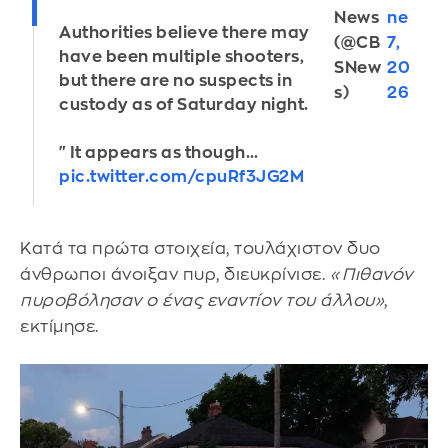
News
ne
Authorities believe there may
(@CB
7,
have been multiple shooters,
SNew
20
but there are no suspects in
s)
26
custody as of Saturday night.
"It appears as though…
pic.twitter.com/cpuRf3JG2M
Κατά τα πρώτα στοιχεία, τουλάχιστον δυο
άνθρωποι άνοιξαν πυρ, διευκρίνισε.
«Πιθανόν
πυροβόλησαν ο ένας εναντίον του άλλου»
,
εκτίμησε.