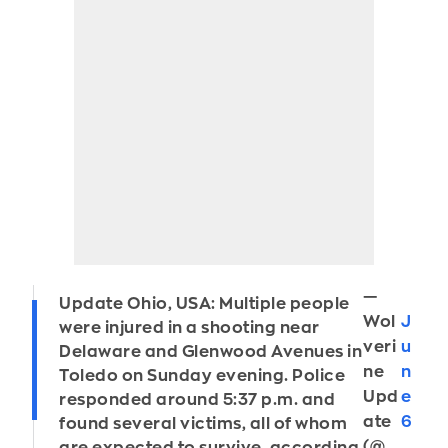
—
Update Ohio, USA: Multiple people
Wol
J
were injured in a shooting near
veri
u
Delaware and Glenwood Avenues in
ne
n
Toledo on Sunday evening. Police
Upd
e
responded around 5:37 p.m. and
ate
6
found several victims, all of whom
(@
,
are expected to survive, according