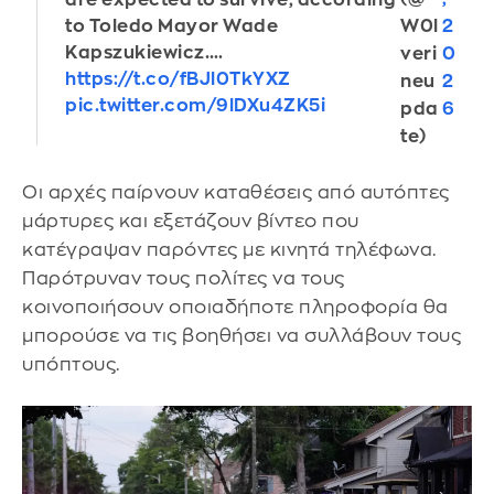
to Toledo Mayor Wade
W0l
2
Kapszukiewicz.…
veri
0
https://t.co/fBJl0TkYXZ
neu
2
pic.twitter.com/9lDXu4ZK5i
pda
6
te)
Οι αρχές παίρνουν καταθέσεις από αυτόπτες
μάρτυρες και εξετάζουν βίντεο που
κατέγραψαν παρόντες με κινητά τηλέφωνα.
Παρότρυναν τους πολίτες να τους
κοινοποιήσουν οποιαδήποτε πληροφορία θα
μπορούσε να τις βοηθήσει να συλλάβουν τους
υπόπτους.