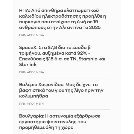
ΗΠΑ: Από σπινθήρα ελαττωματικού
καλωδίου ηλεκτροδότησης προήλθε η
πυρκαγιά που στοίχισε τη ζωή σε 19
ανθρώπους στην Αλταντίνα το 2025
ΠΡΙΝ ΑΠΌ 1 ΜΈΡΑ
SpaceX: Στα $7,8 δισ τα έσοδα β'
τριμήνου, αυξημένα κατά 92% -
Επενδύσεις $18 δισ. σε ΤΝ, Starship και
Starlink
ΠΡΙΝ ΑΠΌ 1 ΜΈΡΑ
Βαλέρια Χοψονίδου: Μας δείχνει τα
βαφτιστικά του γιου της λίγο πριν την
κολυμπήθρα
ΠΡΙΝ ΑΠΌ 1 ΜΈΡΑ
Βουλγαρία: Η αστυνομία εξάρθρωσε
εργαστήριο φαιντανύλης που
προμήθευε όλη τη χώρα