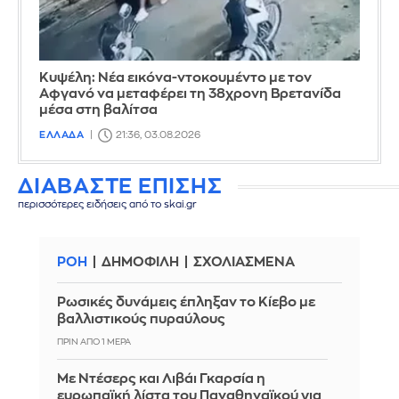
Κυψέλη: Νέα εικόνα-ντοκουμέντο με τον
Αφγανό να μεταφέρει τη 38χρονη Βρετανίδα
μέσα στη βαλίτσα
ΕΛΛΑΔΑ
21:36, 03.08.2026
ΔΙΑΒΑΣΤΕ ΕΠΙΣΗΣ
περισσότερες ειδήσεις από το skai.gr
ΡΟΗ
ΔΗΜΟΦΙΛΗ
ΣΧΟΛΙΑΣΜΕΝΑ
Ρωσικές δυνάμεις έπληξαν το Κίεβο με
βαλλιστικούς πυραύλους
ΠΡΙΝ ΑΠΌ 1 ΜΈΡΑ
Με Ντέσερς και Λιβάι Γκαρσία η
ευρωπαϊκή λίστα του Παναθηναϊκού για