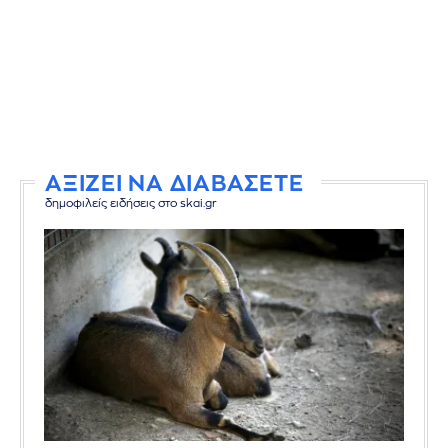
ΑΞΙΖΕΙ ΝΑ ΔΙΑΒΑΣΕΤΕ
δημοφιλείς ειδήσεις στο skai.gr