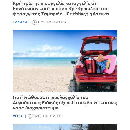
Κρήτη: Στην Εισαγγελία καταγγελία ότι
θανάτωσαν και έψησαν «Κρι-Κρι»μέσα στο
φαράγγι της Σαμαριάς – Σε εξέλιξη η έρευνα
ΕΛΛΑΔΑ
10:56, 04.08.2026
Γιατί νιώθουμε τη «μελαγχολία του
Αυγούστου»; Ειδικός εξηγεί τι συμβαίνει και πώς
να το διαχειριστούμε
ΥΓΕΙΑ
07:01, 04.08.2026