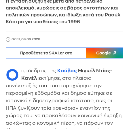
Η ένταση αυξήθηκε μετά από πετρελαϊκό
αποκλεισμό, κυρώσεις σε βάρος οντοτήτων και
πολιτικών προσώπων, και δίωξη κατά του Ραούλ
Κάστρο για υποθέσεις του 1996
07:57, 09.06.2026
Προσθέστε το SKAI.gr στο
Google
Ο
πρόεδρος της
Κούβας
Μιγκέλ Ντίας-
Κανέλ
εκτίμησε, στο πλαίσιο
συνέντευξής του που παραχώρησε την
περασμένη εβδομάδα και δημοσιεύτηκε σε
ισπανικό ειδησεογραφικό ιστότοπο, πως οι
ΗΠΑ ζυγίζουν τρία «σενάρια» εναντίον της
χώρας του: να προκαλέσουν κοινωνική έκρηξη
ασκώντας οικονομική πίεση, να πάρουν τον