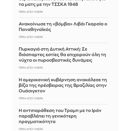
τα ματς με την ΤΣΣΚΑ 1948
ΠΡΙΝ ΑΠΌ 1 ΜΈΡΑ
Ανακοίνωσε τη «βόμβα» Λιβάι Γκαρσία ο
Παναθηναϊκός
ΠΡΙΝ ΑΠΌ 1 ΜΈΡΑ
Πυρκαγιά στη Δυτική Αττική: Σε
διάσπαρτες εστίες θα επιχειρούν όλη τη
νύχτα οι πυροσβεστικές δυνάμεις
ΠΡΙΝ ΑΠΌ 1 ΜΈΡΑ
Η αμερικανική κυβέρνηση ανακάλεσε τη
βίζα της πρέσβειρας της Βραζιλίας στην
Ουάσιγκτον
ΠΡΙΝ ΑΠΌ 1 ΜΈΡΑ
Η αντιπαράθεση του Τραμπ με το Ιράν
παραβλέπει τη γενικότερη
πραγματικότητα
ΠΡΙΝ ΑΠΌ 1 ΜΈΡΑ