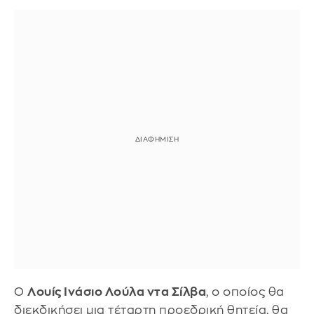
Ο
Λουίς Ινάσιο Λούλα ντα Σίλβα
, ο οποίος θα
διεκδικήσει μια τέταρτη προεδρική θητεία, θα