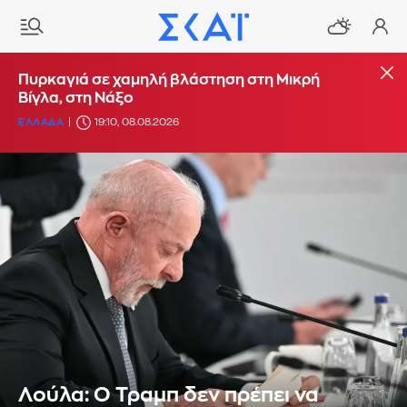
Πυρκαγιά σε χαμηλή βλάστηση στη Μικρή
Βίγλα, στη Νάξο
ΕΛΛΑΔΑ
19:10, 08.08.2026
Λούλα: O Τραμπ δεν πρέπει να