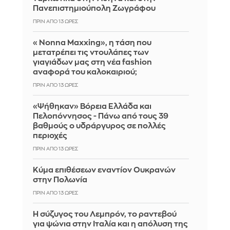
Πανεπιστημιούπολη Ζωγράφου
ΠΡΙΝ ΑΠΌ 13 ΏΡΕΣ
«Nonna Maxxing», η τάση που
μετατρέπει τις ντουλάπες των
γιαγιάδων μας στη νέα fashion
αναφορά του καλοκαιριού;
ΠΡΙΝ ΑΠΌ 13 ΏΡΕΣ
«Ψήθηκαν» Βόρεια Ελλάδα και
Πελοπόννησος - Πάνω από τους 39
βαθμούς ο υδράργυρος σε πολλές
περιοχές
ΠΡΙΝ ΑΠΌ 13 ΏΡΕΣ
Κύμα επιθέσεων εναντίον Ουκρανών
στην Πολωνία
ΠΡΙΝ ΑΠΌ 13 ΏΡΕΣ
Η σύζυγος του Λεμπρόν, το ραντεβού
για ψώνια στην Ιταλία και η απόλυση της