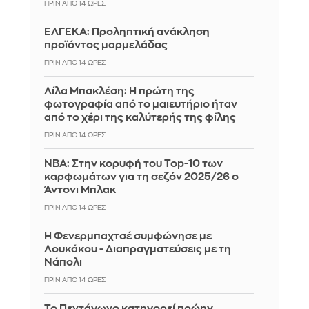
ΠΡΙΝ ΑΠΌ 14 ΏΡΕΣ
ΕΛΓΕΚΑ: Προληπτική ανάκληση
προϊόντος μαρμελάδας
ΠΡΙΝ ΑΠΌ 14 ΏΡΕΣ
Λίλα Μπακλέση: Η πρώτη της
φωτογραφία από το μαιευτήριο ήταν
από το χέρι της καλύτερής της φίλης
ΠΡΙΝ ΑΠΌ 14 ΏΡΕΣ
ΝΒΑ: Στην κορυφή του Top-10 των
καρφωμάτων για τη σεζόν 2025/26 ο
Άντονι Μπλακ
ΠΡΙΝ ΑΠΌ 14 ΏΡΕΣ
Η Φενερμπαχτσέ συμφώνησε με
Λουκάκου - Διαπραγματεύσεις με τη
Νάπολι
ΠΡΙΝ ΑΠΌ 14 ΏΡΕΣ
Το Πεντάγωνο κατηγορεί πρώην