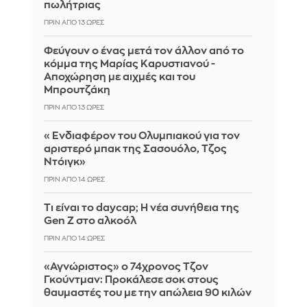
πωλήτριας
ΠΡΙΝ ΑΠΌ 13 ΏΡΕΣ
Φεύγουν ο ένας μετά τον άλλον από το
κόμμα της Μαρίας Καρυστιανού -
Αποχώρηση με αιχμές και του
Μπρουτζάκη
ΠΡΙΝ ΑΠΌ 13 ΏΡΕΣ
«Ενδιαφέρον του Ολυμπιακού για τον
αριστερό μπακ της Σασουόλο, Τζος
Ντόιγκ»
ΠΡΙΝ ΑΠΌ 14 ΏΡΕΣ
Τι είναι το daycap; Η νέα συνήθεια της
Gen Z στο αλκοόλ
ΠΡΙΝ ΑΠΌ 14 ΏΡΕΣ
«Αγνώριστος» ο 74χρονος Τζον
Γκούντμαν: Προκάλεσε σοκ στους
θαυμαστές του με την απώλεια 90 κιλών