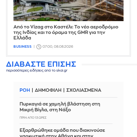
Από το Vizag στο Καστέλι: Το νέο αεροδρόμιο
της Ινδίας και το όραμα της GMR για την
Ελλάδα
BUSINESS
07:00, 08.08.2026
ΔΙΑΒΑΣΤΕ ΕΠΙΣΗΣ
περισσότερες ειδήσεις από το skai.gr
ΡΟΗ
ΔΗΜΟΦΙΛΗ
ΣΧΟΛΙΑΣΜΕΝΑ
Πυρκαγιά σε χαμηλή βλάστηση στη
Μικρή Βίγλα, στη Νάξο
ΠΡΙΝ ΑΠΌ 13 ΏΡΕΣ
Εξαρθρώθηκε ομάδα που διακινούσε
ναρκωτικά στην Αθήνα και στην