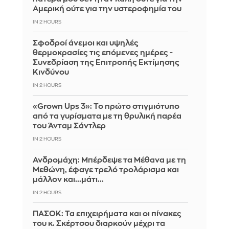
Αμερική ούτε για την υστεροφημία του
IN 2 HOURS
Σφοδροί άνεμοι και υψηλές
θερμοκρασίες τις επόμενες ημέρες -
Συνεδρίαση της Επιτροπής Εκτίμησης
Κινδύνου
IN 2 HOURS
«Grown Ups 3»: Το πρώτο στιγμιότυπο
από τα γυρίσματα με τη θρυλική παρέα
του Άνταμ Σάντλερ
IN 2 HOURS
Ανδρομάχη: Μπέρδεψε τα Μέθανα με τη
Μεθώνη, έφαγε τρελό τρολάρισμα και
μάλλον και...μάτι...
IN 2 HOURS
ΠΑΣΟΚ: Τα επιχειρήματα και οι πίνακες
του κ. Σκέρτσου διαρκούν μέχρι τα