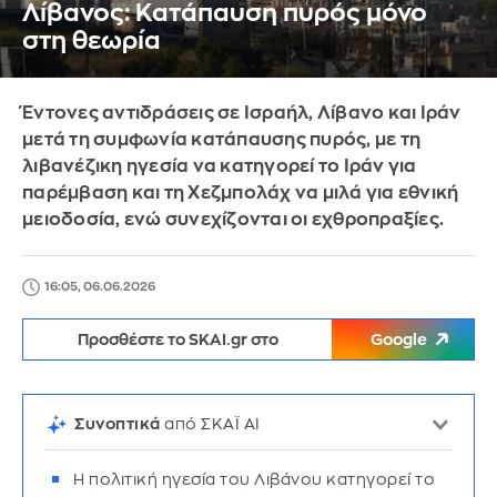
Λίβανος: Κατάπαυση πυρός μόνο
στη θεωρία
Έντονες αντιδράσεις σε Ισραήλ, Λίβανο και Ιράν
μετά τη συμφωνία κατάπαυσης πυρός, με τη
λιβανέζικη ηγεσία να κατηγορεί το Ιράν για
παρέμβαση και τη Χεζμπολάχ να μιλά για εθνική
μειοδοσία, ενώ συνεχίζονται οι εχθροπραξίες.
16:05, 06.06.2026
Προσθέστε το SKAI.gr στο
Google
Συνοπτικά
από ΣΚΑΪ AI
Η πολιτική ηγεσία του Λιβάνου κατηγορεί το