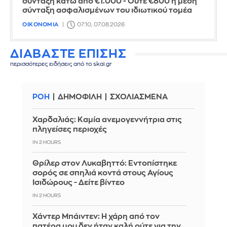
σύνταξη κάτω από €1.000 - Ούτε €800 η μέση
σύνταξη ασφαλισμένων του ιδιωτικού τομέα
ΟΙΚΟΝΟΜΙΑ
07:10, 07.08.2026
ΔΙΑΒΑΣΤΕ ΕΠΙΣΗΣ
περισσότερες ειδήσεις από το skai.gr
ΡΟΗ
ΔΗΜΟΦΙΛΗ
ΣΧΟΛΙΑΣΜΕΝΑ
Χαρδαλιάς: Καμία ανεμογεννήτρια στις
πληγείσες περιοχές
IN 2 HOURS
Θρίλερ στον Λυκαβηττό: Εντοπίστηκε
σορός σε σπηλιά κοντά στους Αγίους
Ισιδώρους - Δείτε βίντεο
IN 2 HOURS
Χάντερ Μπάιντεν: Η χάρη από τον
πατέρα μου δεν ήταν καλή ούτε για την