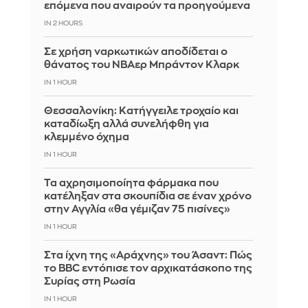
επόμενα που αναιρούν τα προηγούμενα
IN 2 HOURS
Σε χρήση ναρκωτικών αποδίδεται ο
θάνατος του ΝΒΑερ Μπράντον Κλαρκ
IN 1 HOUR
Θεσσαλονίκη: Κατήγγειλε τροχαίο και
καταδίωξη αλλά συνελήφθη για
κλεμμένο όχημα
IN 1 HOUR
Τα αχρησιμοποίητα φάρμακα που
κατέληξαν στα σκουπίδια σε έναν χρόνο
στην Αγγλία «θα γέμιζαν 75 πισίνες»
IN 1 HOUR
Στα ίχνη της «Αράχνης» του Άσαντ: Πώς
το BBC εντόπισε τον αρχικατάσκοπο της
Συρίας στη Ρωσία
IN 1 HOUR