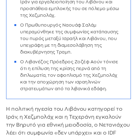
Ιράν για εργαλειοποίηση του Λιβάνου και
προσπάθεια εμπλοκής του σε πόλεμο μέσω
της Χεζμπολάχ.
Ο Πρωθυπουργός Ναουάφ Σαλάμ
υπεραμύνθηκε της συμφωνίας κατάπαυσης
του πυρός μεταξύ Ισραήλ και Λιβάνου, που
υπεγράφη με τη διαμεσολάβηση της
διακυβέρνησης Τραμπ.
Ο Λιβανέζος Πρόεδρος Ζοζέφ Αούν τόνισε
ότι η επίλυση της κρίσης περνά από τη
διπλωματία, τον αφοπλισμό της Χεζμπολάχ
και την αποχώρηση των ισραηλινών
στρατευμάτων από τα λιβανικά εδάφη.
Η πολιτική ηγεσία του Λιβάνου κατηγορεί το
Ιράν, η Χεζμπολάχ και η Τεχεράνη εγκαλούν
την Βηρυτό για εθνική μειοδοσία, ο Νετανιάχου
λέει ότι συμφωνία «δεν υπάρχει» και ο IDF