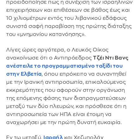
προειδοποίησε πως η συνέχιση των ισραηλινών
επιχειρήσεων και επιθέσεων σε βάθος έως και
10 χιλιομέτρων εντός του λιβανικού εδάφους
συνιστά σαφή παραβίαση της πρώτης διάταξης
του «μνημονίου κατανόησης».
Λίγες ώρες αργότερα, ο Λευκός Οίκος
ανακοίνωσε ότι ο Αντιπρόεδρος
Τζέι Ντι Βανς
ανέστειλε το προγραμματισμένο ταξίδι του
στην Ελβετία
, όπου επρόκειτο να συναντηθεί
με την Ιρανική αντιπροσωπία, επικαλούμενος
εκκρεμότητες που αφορούν στην οργάνωση
της επόμενης φάσης των διαπραγματεύσεων
μεταξύ των δύο πλευρών, και πρόσθεσε ότι η
αντιπροσωπεία των ΗΠΑ είναι έτοιμη να
αναχωρήσει με την πρώτη δυνατή ευκαιρία.
Εν τω μεταξύ,
Ισραήλ
και Χεζμπολάχ