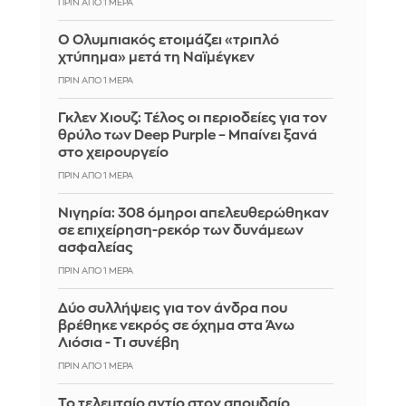
ΠΡΙΝ ΑΠΌ 1 ΜΈΡΑ
Ο Ολυμπιακός ετοιμάζει «τριπλό
χτύπημα» μετά τη Ναϊμέγκεν
ΠΡΙΝ ΑΠΌ 1 ΜΈΡΑ
Γκλεν Χιουζ: Τέλος οι περιοδείες για τον
θρύλο των Deep Purple – Μπαίνει ξανά
στο χειρουργείο
ΠΡΙΝ ΑΠΌ 1 ΜΈΡΑ
Νιγηρία: 308 όμηροι απελευθερώθηκαν
σε επιχείρηση-ρεκόρ των δυνάμεων
ασφαλείας
ΠΡΙΝ ΑΠΌ 1 ΜΈΡΑ
Δύο συλλήψεις για τον άνδρα που
βρέθηκε νεκρός σε όχημα στα Άνω
Λιόσια - Τι συνέβη
ΠΡΙΝ ΑΠΌ 1 ΜΈΡΑ
Το τελευταίο αντίο στον σπουδαίο