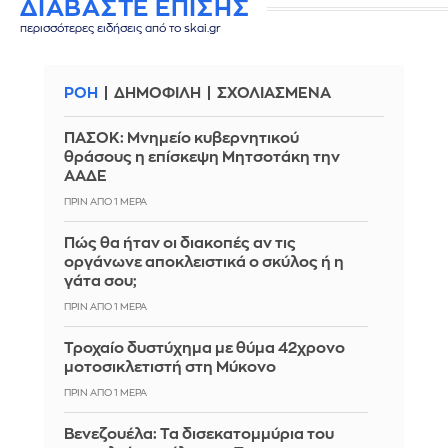
ΔΙΑΒΑΣΤΕ ΕΠΙΣΗΣ
περισσότερες ειδήσεις από το skai.gr
ΡΟΗ
ΔΗΜΟΦΙΛΗ
ΣΧΟΛΙΑΣΜΕΝΑ
ΠΑΣΟΚ: Μνημείο κυβερνητικού
θράσους η επίσκεψη Μητσοτάκη την
ΑΑΔΕ
ΠΡΙΝ ΑΠΌ 1 ΜΈΡΑ
Πώς θα ήταν οι διακοπές αν τις
οργάνωνε αποκλειστικά ο σκύλος ή η
γάτα σου;
ΠΡΙΝ ΑΠΌ 1 ΜΈΡΑ
Τροχαίο δυστύχημα με θύμα 42χρονο
μοτοσικλετιστή στη Μύκονο
ΠΡΙΝ ΑΠΌ 1 ΜΈΡΑ
Βενεζουέλα: Τα δισεκατομμύρια του