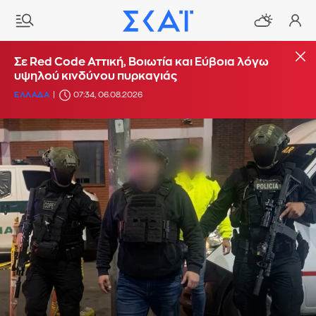
Σε Red Code Αττική, Βοιωτία και Εύβοια λόγω
υψηλού κινδύνου πυρκαγιάς
ΕΛΛΑΔΑ
07:34, 06.08.2026