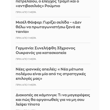
πετρελαίου, ο έλεγχος Τραμπ και ο
«αντιβασιλιάς» Ρούμπιο
ΠΡΙΝ ΑΠΌ 1 ΜΈΡΑ
Μισέλ Φάιφερ: Γυρίζει σελίδα – «Δεν
θέλω να πρωταγωνιστήσω ξανά σε
ταινία»
ΠΡΙΝ ΑΠΌ 1 ΜΈΡΑ
Γερμανία: Συνελήφθη 33χρονος
Ουκρανός για κατασκοπεία
ΠΡΙΝ ΑΠΌ 1 ΜΈΡΑ
Νέες ιρανικές απειλές: «Νέα μέτωπα
πολέμου είναι μία από τις στρατηγικές
επιλογές μας»
ΠΡΙΝ ΑΠΌ 1 ΜΈΡΑ
Διακοπές σε κάμπινγκ: Τι να μαγειρέψεις
και πώς θα οργανωθείς για να μη σου
λείψει τίποτα