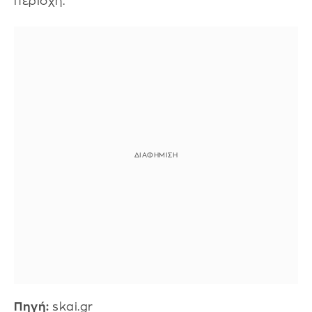
περιοχή.
Πηγή:
skai.gr