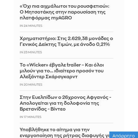
«Όχι πια αιχμάλωτοι του ρουσφετιού»:
Ο Μητσοτάκης στην παρουσίαση της
πλατφόρμας myAGRO
IN 24 MINUTES
Χρηματιστήριο: Στις 2.629,38 μονάδες ο
Γενικός Δείκτης Τιμών, με άνοδο 0,21%
IN 23 MINUTES
Το «Wicker» έβγαλε trailer – Και όλοι
μιλούν για το… ιδιαίτερο προσόν του
Αλεξάντερ Σκάρσγκαρντ
IN 20 MINUTES
Στην Ευελπίδων ο 26χρονος Αφγανός -
Απολογείται για τη δολοφονία της
Βρετανίδας - Βίντεο
IN 17 MINUTES
Υποβλήθηκε το αίτημα για την
ενεργοποίηση της ρήτρας διαφυγής για
Απόρρητο