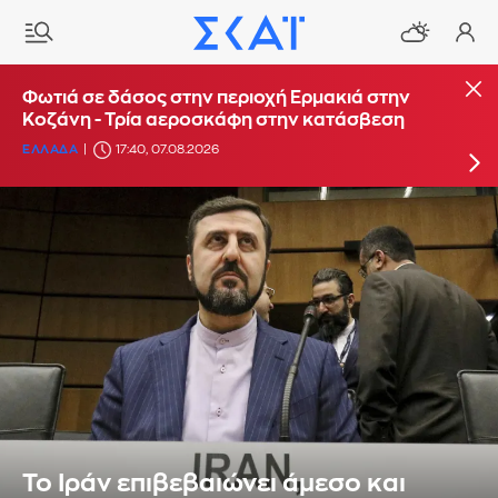
Φωτιά στο Στεφάνι Κορίνθου - Μήνυμα από το
Φωτιά σε δάσος στην περιοχή Ερμακιά στην
112 για ετοιμότητα
Κοζάνη - Τρία αεροσκάφη στην κατάσβεση
ΕΛΛΑΔΑ
ΕΛΛΑΔΑ
16:29, 07.08.2026
17:40, 07.08.2026
Το Ιράν επιβεβαιώνει άμεσο και