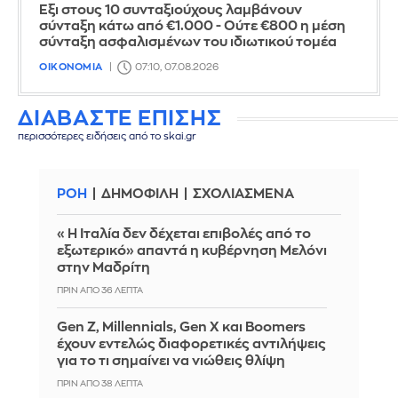
Έξι στους 10 συνταξιούχους λαμβάνουν
σύνταξη κάτω από €1.000 - Ούτε €800 η μέση
σύνταξη ασφαλισμένων του ιδιωτικού τομέα
ΟΙΚΟΝΟΜΙΑ
07:10, 07.08.2026
ΔΙΑΒΑΣΤΕ ΕΠΙΣΗΣ
περισσότερες ειδήσεις από το skai.gr
ΡΟΗ
ΔΗΜΟΦΙΛΗ
ΣΧΟΛΙΑΣΜΕΝΑ
«Η Ιταλία δεν δέχεται επιβολές από το
εξωτερικό» απαντά η κυβέρνηση Μελόνι
στην Μαδρίτη
ΠΡΙΝ ΑΠΌ 36 ΛΕΠΤΆ
Gen Z, Millennials, Gen X και Boomers
έχουν εντελώς διαφορετικές αντιλήψεις
για το τι σημαίνει να νιώθεις θλίψη
ΠΡΙΝ ΑΠΌ 38 ΛΕΠΤΆ