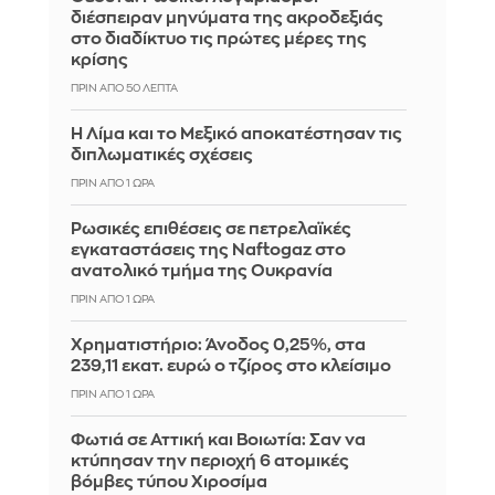
διέσπειραν μηνύματα της ακροδεξιάς
στο διαδίκτυο τις πρώτες μέρες της
κρίσης
ΠΡΙΝ ΑΠΌ 50 ΛΕΠΤΆ
Η Λίμα και το Μεξικό αποκατέστησαν τις
διπλωματικές σχέσεις
ΠΡΙΝ ΑΠΌ 1 ΏΡΑ
Ρωσικές επιθέσεις σε πετρελαϊκές
εγκαταστάσεις της Naftogaz στο
ανατολικό τμήμα της Ουκρανία
ΠΡΙΝ ΑΠΌ 1 ΏΡΑ
Χρηματιστήριο: Άνοδος 0,25%, στα
239,11 εκατ. ευρώ ο τζίρος στο κλείσιμο
ΠΡΙΝ ΑΠΌ 1 ΏΡΑ
Φωτιά σε Αττική και Βοιωτία: Σαν να
κτύπησαν την περιοχή 6 ατομικές
βόμβες τύπου Χιροσίμα