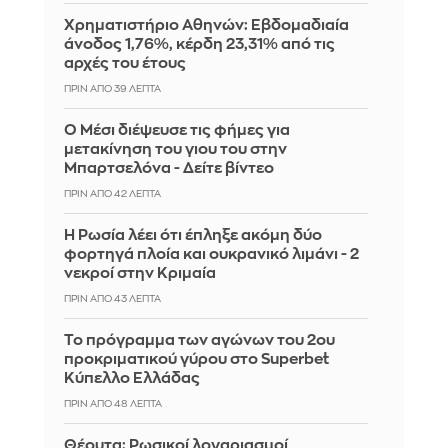
Χρηματιστήριο Αθηνών: Εβδομαδιαία
άνοδος 1,76%, κέρδη 23,31% από τις
αρχές του έτους
ΠΡΙΝ ΑΠΌ 39 ΛΕΠΤΆ
Ο Μέσι διέψευσε τις φήμες για
μετακίνηση του γιου του στην
Μπαρτσελόνα - Δείτε βίντεο
ΠΡΙΝ ΑΠΌ 42 ΛΕΠΤΆ
Η Ρωσία λέει ότι έπληξε ακόμη δύο
φορτηγά πλοία και ουκρανικό λιμάνι - 2
νεκροί στην Κριμαία
ΠΡΙΝ ΑΠΌ 43 ΛΕΠΤΆ
Το πρόγραμμα των αγώνων του 2ου
προκριματικού γύρου στο Superbet
Κύπελλο Ελλάδας
ΠΡΙΝ ΑΠΌ 48 ΛΕΠΤΆ
Θέουτα: Ρωσικοί λογαριασμοί