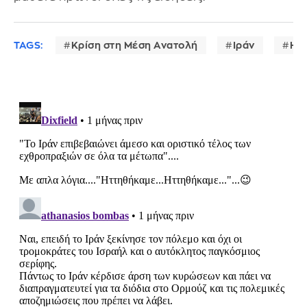
TAGS:
Κρίση στη Μέση Ανατολή
Ιράν
ΗΠ