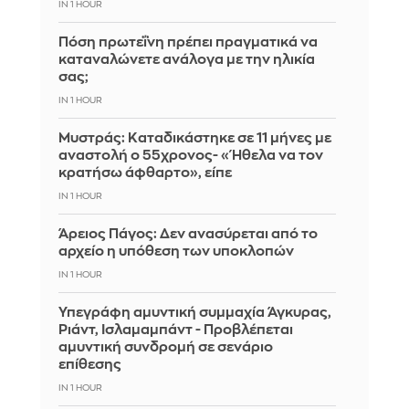
IN 1 HOUR
Πόση πρωτεΐνη πρέπει πραγματικά να
καταναλώνετε ανάλογα με την ηλικία
σας;
IN 1 HOUR
Μυστράς: Καταδικάστηκε σε 11 μήνες με
αναστολή ο 55χρονος- «Ήθελα να τον
κρατήσω άφθαρτο», είπε
IN 1 HOUR
Άρειος Πάγος: Δεν ανασύρεται από το
αρχείο η υπόθεση των υποκλοπών
IN 1 HOUR
Υπεγράφη αμυντική συμμαχία Άγκυρας,
Ριάντ, Ισλαμαμπάντ - Προβλέπεται
αμυντική συνδρομή σε σενάριο
επίθεσης
IN 1 HOUR