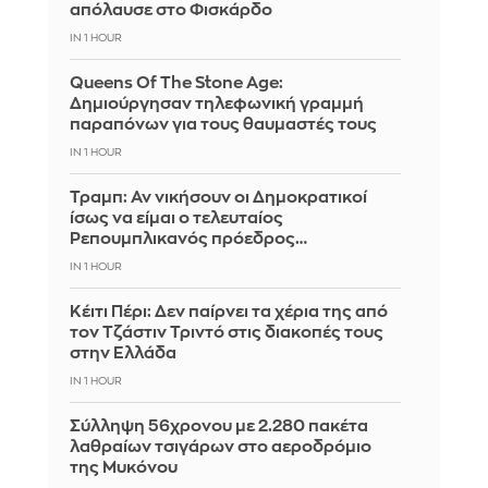
απόλαυσε στο Φισκάρδο
IN 1 HOUR
Queens Of The Stone Age:
Δημιούργησαν τηλεφωνική γραμμή
παραπόνων για τους θαυμαστές τους
IN 1 HOUR
Τραμπ: Αν νικήσουν οι Δημοκρατικοί
ίσως να είμαι ο τελευταίος
Ρεπουμπλικανός πρόεδρος…
IN 1 HOUR
Κέιτι Πέρι: Δεν παίρνει τα χέρια της από
τον Τζάστιν Τριντό στις διακοπές τους
στην Ελλάδα
IN 1 HOUR
Σύλληψη 56χρονου με 2.280 πακέτα
λαθραίων τσιγάρων στο αεροδρόμιο
της Μυκόνου