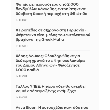
Φυτεία με περισσότερα από 2.000
δενδρύλλια κάνναβης εντοπίστηκε σε
δύσβατη δασική περιοχή στη Φθιώτιδα
IN 1 HOUR
Χειροπέδες σε 31χρονο στη Γερμανία -
Φέρεται να είναι μέλος του εκτελεστικού
βραχίονα της Greek Mafia
IN 1 HOUR
Χάρης Δούκας: Ολοκληρώθηκε για
δεύτερη χρονιά το «Νηπιοκαλοκαίρι»
του Δήμου Αθηναίων - Φιλοξένησε
1.000 παιδιά
IN 1 HOUR
Γάλλος ΥΠΕΞ: Η χώρα «δεν θα ανεχθεί
καμιά απόπειρα ξένης ανάμιξης»
IN 1 HOUR
Άννα Βίσση: Η αυτοσχέδια καντάδα που