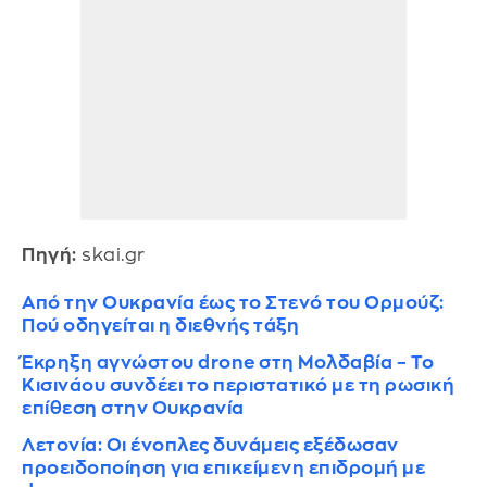
Πηγή:
skai.gr
Από την Ουκρανία έως το Στενό του Ορμούζ:
Πού οδηγείται η διεθνής τάξη
Έκρηξη αγνώστου drone στη Μολδαβία – Το
Κισινάου συνδέει το περιστατικό με τη ρωσική
επίθεση στην Ουκρανία
Λετονία: Οι ένοπλες δυνάμεις εξέδωσαν
προειδοποίηση για επικείμενη επιδρομή με