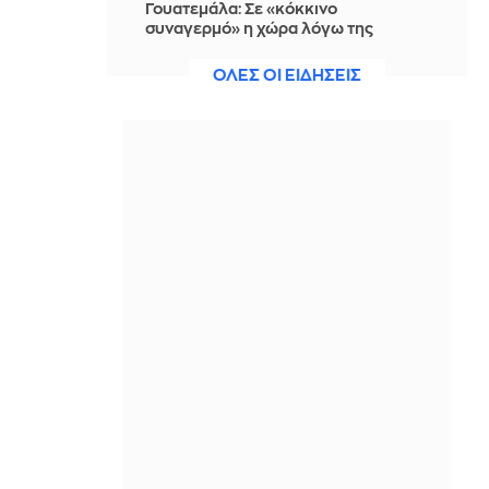
Γουατεμάλα: Σε «κόκκινο
συναγερμό» η χώρα λόγω της
ενεργοποίησης του ηφαιστείου
Φουέγκο - Δείτε βίντεο
ΟΛΕΣ ΟΙ ΕΙΔΗΣΕΙΣ
ΠΡΙΝ ΑΠΌ 1 ΜΈΡΑ
Η αποστολή του Παναθηναϊκού για το
ματς με την ΤΣΣΚΑ 1948
ΠΡΙΝ ΑΠΌ 1 ΜΈΡΑ
Χαλκιδική: Σύλληψη 46χρονου που
επέτρεψε στον ανήλικο γιο του τη
χρήση jet ski
ΠΡΙΝ ΑΠΌ 1 ΜΈΡΑ
Παναθηναϊκός: Το πλάνο
Ομπράντοβιτς για το 8ο αστέρι
ΠΡΙΝ ΑΠΌ 1 ΜΈΡΑ
Ο πρόεδρος της ομοσπονδίας της
Ιορδανίας κατηγορεί τον Ινφαντίνο
για «εκβιασμό»