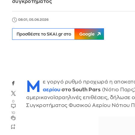
συγκροτήματος
08:01, 05.06.2026
Προσθέστε το SKAI.gr στο
Google
Μ
ε γοργό ρυθμό προχωρά η αποκατ
αερίου
στο South Pars
(Νότιο Παρς
αμερικανοϊσραηλινές επιθέσεις, δήλωσε 
0
Συγκροτήματος Φυσικού Αερίου Νότιου Π
10