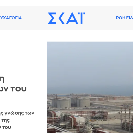
ΥΧΑΓΩΓΙΑ
ΡΟΗ ΕΙ
η
ων του
ης γνώσης των
 της
O του