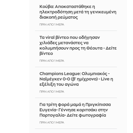
Κούβα: Αποκαταστάθηκε η
ηλεκτροδότηση μετά τη γενικευμένη
διακοπή ρεύματος
ΠΡΙΝ ΑΠΌ 1 ΜΈΡΑ
Τα viral βίντεο που οδήγησαν
χιλιάδες μετανάστες να
κολυμπήσουν προς τη Θέουτα - Δείτε
βίντεο
ΠΡΙΝ ΑΠΌ 1 ΜΈΡΑ
Champions League: Ολυμπιακός -
Ναϊμέγκεν 0-0 (β' ημίχρονο) - Live η
εξέλιξη του αγώνα
ΠΡΙΝ ΑΠΌ 1 ΜΈΡΑ
Για τρίτη φορά μαμά η Πριγκίπισσα
Ευγενία- Γέννησε κοριτσάκι στην
Πορτογαλία- Δείτε φωτογραφία
ΠΡΙΝ ΑΠΌ 1 ΜΈΡΑ