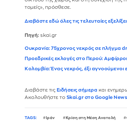
τομείς», πρόσθεσε.
Διαβάστε εδώ όλες τις τελευταίες εξελίξ
Πηγή:
skai.gr
Ουκρανία: 75χρονος νεκρός σε πλήγμα d
Προεδρικές εκλογές στο Περού: Αμφίρροπ
Κολομβία: Ένας νεκρός, έξι αγνοούμενοι 
Διαβάστε τις
Ειδήσεις σήμερα
και ενημερω
Ακολουθήστε το
Skai.gr στο Google New
TAGS:
Ιράν
Κρίση στη Μέση Ανατολή