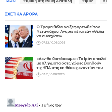
TAGS:
Κρίση στη Μέση Ανατολή
Ιράν
Ισ
ΣΧΕΤΙΚΑ ΑΡΘΡΑ
Ο Τραμπ θέλει να ξεφορτωθεί τον
Νετανιάχου; Αναρωτιέται εάν «θέλει
να συνεχίσει»
07:22, 10.06.2026
«Δεν θα διστάσουμε»: Το Ιράν απειλεί
με πλήγματα όσες χώρες βοηθούν
τις ΗΠΑ στις επιθέσεις εναντίον του
07:41, 10.06.2026