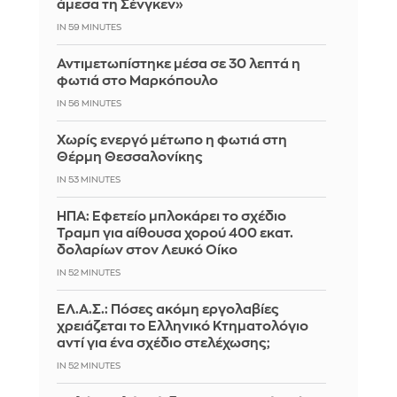
άμεσα τη Σένγκεν»
IN 59 MINUTES
Αντιμετωπίστηκε μέσα σε 30 λεπτά η
φωτιά στο Μαρκόπουλο
IN 56 MINUTES
Χωρίς ενεργό μέτωπο η φωτιά στη
Θέρμη Θεσσαλονίκης
IN 53 MINUTES
ΗΠΑ: Εφετείο μπλοκάρει το σχέδιο
Τραμπ για αίθουσα χορού 400 εκατ.
δολαρίων στον Λευκό Οίκο
IN 52 MINUTES
ΕΛ.Α.Σ.: Πόσες ακόμη εργολαβίες
χρειάζεται το Ελληνικό Κτηματολόγιο
αντί για ένα σχέδιο στελέχωσης;
IN 52 MINUTES