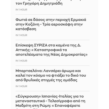
τον Γρηγόρη Δημητριάδη
IN 1 HOUR
Φωτιά σε δάσος στην περιοχή Ερμακιά
στην Κοζάνη - Τρία αεροσκάφη στην
κατάσβεση
IN 1 HOUR
Επίσκεψη ΣΥΡΙΖΑ στα καμένα της Δ.
Αττικής: «Καταστροφικά τα
αποτελέσματα της Νέας Δημοκρατίας»
IN 1 HOUR
Μπαρτσελόνα: Λανσάρει άρωμα και
καλεί τον κόσμο να φτιάξει το δικό του
από θρυλικές στιγμές της ομάδας
IN 1 HOUR
«Σύγκρουση» Ισπανίας-Ιταλίας για το
μεταναστευτικό - Τελεσίγραφο από τη
Μαδρίτη στη Ρώμη: «Επαναφέρετε