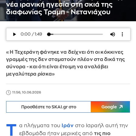
νέα ιρανική ηγεσία στη σκιά της
διαφωνίας Τραμπ - Νετανιάχου
«Η Τεχεράνη φάνηκε να δείχνει ότι οι κόκκινες
γραμμές της δεν σταματούν πλέον στα δικά της
σύνορα - και ότι είναι έτοιμη να αναλάβει
μεγαλύτερα ρίσκα»
11:56, 10.06.2026
Προσθέστε το SKAI.gr στο
Google
Τ
α πλήγματα του
Ιράν
στο Ισραήλ αυτή την
εβδομάδα ήταν μερικές από
τις πιο