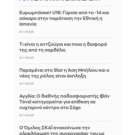
Ευρωμπάσκετ U16: Γύρισε από το -14 και
σόκαρε στην παράταση την Εθνική η
Ισπανία
IN 1 HOUR
Τι είναι η αντζούγια και ποια η διαφορά
της από τη σαρδέλα;
IN 1 HOUR
Παραμένει στο Star η Άση Μπήλιου και ο
νέος της ρόλος είναι έκπληξη
IN 1 HOUR
Αγγλία: Ο διεθνής ποδοσφαιριστής Ιβάν
Τόνεϊ κατηγορείται για επίθεση σε
νυχτερινό κέντρο στο Σόχο
IN 1 HOUR
Ο Όμιλος ΣΚΑΪ ανακοίνωσε την
ολοκλήρωση της συνεργασίας του με