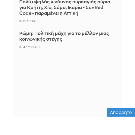
Πολύ υψηλός κίνδυνος πυρκαγιάς αύριο
για Κρήτη, Χίο, Σάμο, Ικαρία - Σε «Red
Code» παραμένει η Αττική
IN 51 MINUTES
Ρώμη: Πολιτική μάχη για το μέλλον μιας
κοινωνικής στέγης
IN 47 MINUTES
Απόρρητο