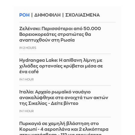
ΡΟΗ
ΔΗΜΟΦΙΛΗ
ΣΧΟΛΙΑΣΜΕΝΑ
Ζελένσκι: Περισσότεροι από 50.000
Βορειοκορεάτες στρατιώτες θα
αναπτυχθούν στη Ρωσία
IN 2 HOURS
Hydrangea Lake: Η απίθανη λίμνη με
χιλιάδες ορτανσίες κρύβεται μέσα σε
ένα café
IN 1 HOUR
Ιταλία: Αρχαίο ρωμαϊκό ναυάγιο
ανακαλύφθηκε στα ανοιχτά των ακτών
της Σικελίας - Δείτε βίντεο
IN 1 HOUR
Πυρκαγιά σε χαμηλή βλάστηση στο
Κορωπί - 4 αεροπλάνα και 2 ελικόπτερα