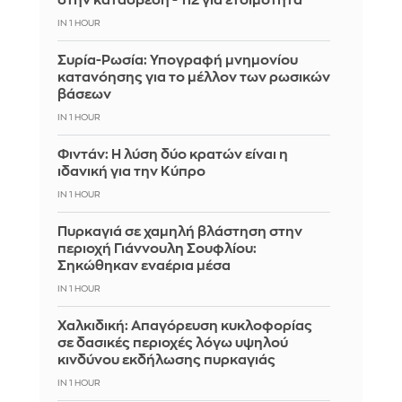
στην κατάσβεση - 112 για ετοιμότητα
IN 1 HOUR
Συρία-Ρωσία: Υπογραφή μνημονίου
κατανόησης για το μέλλον των ρωσικών
βάσεων
IN 1 HOUR
Φιντάν: Η λύση δύο κρατών είναι η
ιδανική για την Κύπρο
IN 1 HOUR
Πυρκαγιά σε χαμηλή βλάστηση στην
περιοχή Γιάννουλη Σουφλίου:
Σηκώθηκαν εναέρια μέσα
IN 1 HOUR
Χαλκιδική: Απαγόρευση κυκλοφορίας
σε δασικές περιοχές λόγω υψηλού
κινδύνου εκδήλωσης πυρκαγιάς
IN 1 HOUR