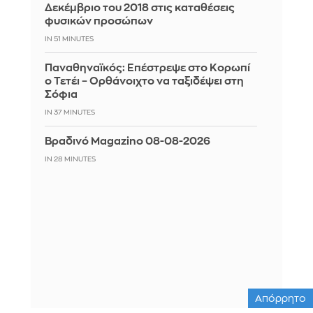
Δεκέμβριο του 2018 στις καταθέσεις
φυσικών προσώπων
IN 51 MINUTES
Παναθηναϊκός: Επέστρεψε στο Κορωπί
ο Τετέι – Ορθάνοιχτο να ταξιδέψει στη
Σόφια
IN 37 MINUTES
Βραδινό Magazino 08-08-2026
IN 28 MINUTES
Απόρρητο