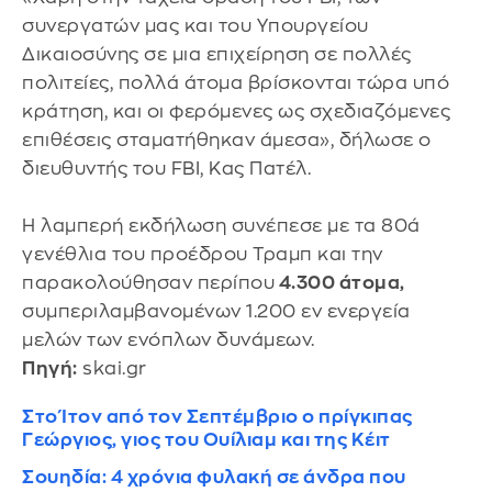
συνεργατών μας και του Υπουργείου
Δικαιοσύνης σε μια επιχείρηση σε πολλές
πολιτείες, πολλά άτομα βρίσκονται τώρα υπό
κράτηση, και οι φερόμενες ως σχεδιαζόμενες
επιθέσεις σταματήθηκαν άμεσα», δήλωσε ο
διευθυντής του FBI, Κας Πατέλ.
Η λαμπερή εκδήλωση συνέπεσε με τα 80ά
γενέθλια του προέδρου Τραμπ και την
παρακολούθησαν περίπου
4.300 άτομα,
συμπεριλαμβανομένων 1.200 εν ενεργεία
μελών των ενόπλων δυνάμεων.
Πηγή:
skai.gr
Στο Ίτον από τον Σεπτέμβριο ο πρίγκιπας
Γεώργιος, γιος του Ουίλιαμ και της Κέιτ
Σουηδία: 4 χρόνια φυλακή σε άνδρα που