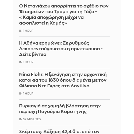
Ο Νετανιάχου απορρίπτει το σχέδιο των
15 σημείων του Τραμπ για τη Γάζα -
«Καμία αποχώρηση μέχρι να
αφοπλιστεί η Χαμάς»
IN 1 HOUR
Η Αθήνα ερημώνει: Σε ρυθμούς
Δεκαπενταύγουστου η πρωτεύουσα -
Δείτε βίντεο
IN 1 HOUR
Nina Flohr: Η ξενάγηση στην αρχοντική
κατοικία του 1830 όπου διαμένει με τον
Φίλιππο Ντε Γκρες στο Λονδίνο
IN 1 HOUR
Πυρκαγιά σε χαμηλή βλάστηση στην
περιοχή Παγούρια Κομοτηνής
IN 57 MINUTES
Σκέρτσος: Αύξηση 42,4 δισ. από τον