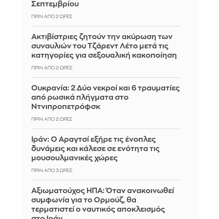
Σεπτεμβρίου
ΠΡΙΝ ΑΠΌ 2 ΏΡΕΣ
Ακτιβίστριες ζητούν την ακύρωση των
συναυλιών του Τζάρεντ Λέτο μετά τις
κατηγορίες για σεξουαλική κακοποίηση
ΠΡΙΝ ΑΠΌ 2 ΏΡΕΣ
Ουκρανία: 2 Δύο νεκροί και 6 τραυματίες
από ρωσικά πλήγματα στο
Ντνιπροπετρόφσκ
ΠΡΙΝ ΑΠΌ 2 ΏΡΕΣ
Ιράν: Ο Αραγτσί εξήρε τις ένοπλες
δυνάμεις και κάλεσε σε ενότητα τις
μουσουλμανικές χώρες
ΠΡΙΝ ΑΠΌ 3 ΏΡΕΣ
Αξιωματούχος ΗΠΑ: Όταν ανακοινωθεί
συμφωνία για το Ορμούζ, θα
τερματιστεί ο ναυτικός αποκλεισμός
στο Ιράν