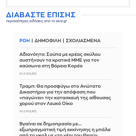
ΔΙΑΒΑΣΤΕ ΕΠΙΣΗΣ
περισσότερες ειδήσεις από το skai.gr
ΡΟΗ
ΔΗΜΟΦΙΛΗ
ΣΧΟΛΙΑΣΜΕΝΑ
Αδιανόητο: Σούπα με κρέας σκύλου
συστήνουν τα κρατικά ΜΜΕ για τον
καύσωνα στη Βόρεια Κορέα
IN 2 HOURS
Τραμπ: Θα προσφύγω στο Ανώτατο
Δικαστήριο για την απόφαση που
«παγώνει» την κατασκευή της αίθουσας
χορού στον Λευκό Οίκο
IN 2 HOURS
Βγαίνει σε δημοπρασία με...
εξωπραγματική τιμή εκκίνησης η μπάλα
από το γκολ με «το χέρι του Θεού»