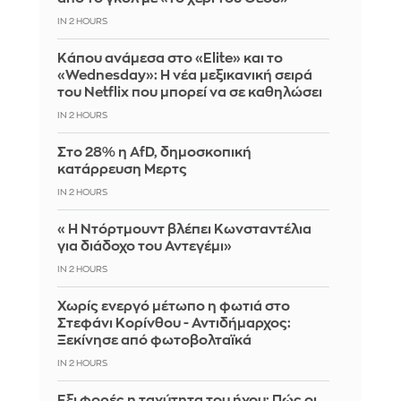
IN 2 HOURS
Κάπου ανάμεσα στο «Elite» και το
«Wednesday»: Η νέα μεξικανική σειρά
του Netflix που μπορεί να σε καθηλώσει
IN 2 HOURS
Στο 28% η AfD, δημοσκοπική
κατάρρευση Μερτς
IN 2 HOURS
«Η Ντόρτμουντ βλέπει Κωνσταντέλια
για διάδοχο του Αντεγέμι»
IN 2 HOURS
Χωρίς ενεργό μέτωπο η φωτιά στο
Στεφάνι Κορίνθου - Αντιδήμαρχος:
Ξεκίνησε από φωτοβολταϊκά
IN 2 HOURS
Έξι φορές η ταχύτητα του ήχου: Πώς οι