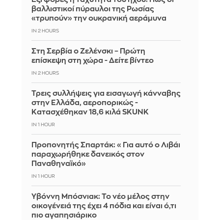
βαλλιστικοί πύραυλοι της Ρωσίας
«τρυπούν» την ουκρανική αεράμυνα
IN 2 HOURS
Στη Σερβία ο Ζελένσκι – Πρώτη
επίσκεψη στη χώρα - Δείτε βίντεο
IN 2 HOURS
Τρεις συλλήψεις για εισαγωγή κάνναβης
στην Ελλάδα, αεροπορικώς -
Κατασχέθηκαν 18,6 κιλά SKUNK
IN 1 HOUR
Προπονητής Σπαρτάκ: «Για αυτό ο Λιβάι
παραχωρήθηκε δανεικός στον
Παναθηναϊκό»
IN 1 HOUR
Υβόννη Μπόσνιακ: Το νέο μέλος στην
οικογένειά της έχει 4 πόδια και είναι ό,τι
πιο αγαπησιάρικο