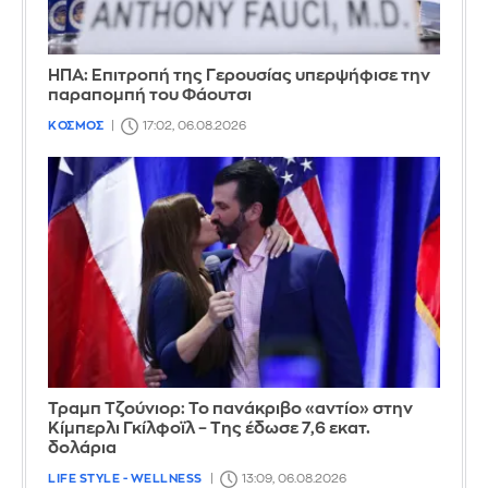
ΗΠΑ: Επιτροπή της Γερουσίας υπερψήφισε την
παραπομπή του Φάουτσι
ΚΟΣΜΟΣ
17:02, 06.08.2026
Τραμπ Τζούνιορ: Το πανάκριβο «αντίο» στην
Κίμπερλι Γκίλφοϊλ – Της έδωσε 7,6 εκατ.
δολάρια
LIFE STYLE - WELLNESS
13:09, 06.08.2026