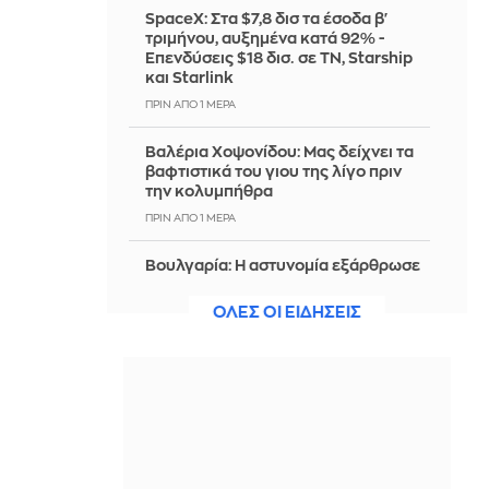
SpaceX: Στα $7,8 δισ τα έσοδα β'
τριμήνου, αυξημένα κατά 92% -
Επενδύσεις $18 δισ. σε ΤΝ, Starship
και Starlink
ΠΡΙΝ ΑΠΌ 1 ΜΈΡΑ
Βαλέρια Χοψονίδου: Μας δείχνει τα
βαφτιστικά του γιου της λίγο πριν
την κολυμπήθρα
ΠΡΙΝ ΑΠΌ 1 ΜΈΡΑ
Βουλγαρία: Η αστυνομία εξάρθρωσε
εργαστήριο φαιντανύλης που
προμήθευε όλη τη χώρα
ΟΛΕΣ ΟΙ ΕΙΔΗΣΕΙΣ
ΠΡΙΝ ΑΠΌ 1 ΜΈΡΑ
Χατζίδου- Παύλου: Η μέρα τους στον
Αχέροντα είχε rafting, zip line,
νεράϊδες και...σαύρες
ΠΡΙΝ ΑΠΌ 1 ΜΈΡΑ