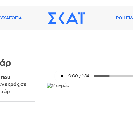
ΥΧΑΓΩΓΙΑ
ΡΟΗ ΕΙ
μάρ
 που
 νεκρός σε
νμάρ