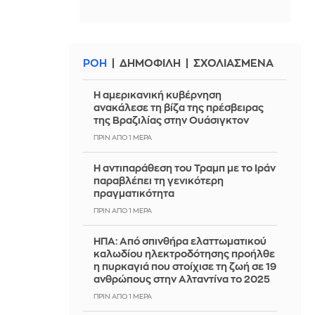
ΡΟΗ
ΔΗΜΟΦΙΛΗ
ΣΧΟΛΙΑΣΜΕΝΑ
Η αμερικανική κυβέρνηση
ανακάλεσε τη βίζα της πρέσβειρας
της Βραζιλίας στην Ουάσιγκτον
ΠΡΙΝ ΑΠΌ 1 ΜΈΡΑ
Η αντιπαράθεση του Τραμπ με το Ιράν
παραβλέπει τη γενικότερη
πραγματικότητα
ΠΡΙΝ ΑΠΌ 1 ΜΈΡΑ
ΗΠΑ: Από σπινθήρα ελαττωματικού
καλωδίου ηλεκτροδότησης προήλθε
η πυρκαγιά που στοίχισε τη ζωή σε 19
ανθρώπους στην Αλταντίνα το 2025
ΠΡΙΝ ΑΠΌ 1 ΜΈΡΑ