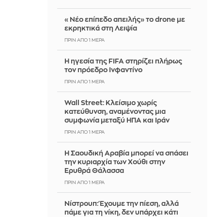
«Νέο επίπεδο απειλής» το drone με
εκρηκτικά στη Λειψία
ΠΡΙΝ ΑΠΌ 1 ΜΈΡΑ
Η ηγεσία της FIFA στηρίζει πλήρως
τον πρόεδρο Ινφαντίνο
ΠΡΙΝ ΑΠΌ 1 ΜΈΡΑ
Wall Street: Κλείσιμο χωρίς
κατεύθυνση, αναμένοντας μια
συμφωνία μεταξύ ΗΠΑ και Ιράν
ΠΡΙΝ ΑΠΌ 1 ΜΈΡΑ
Η Σαουδική Αραβία μπορεί να σπάσει
την κυριαρχία των Χούθι στην
Ερυθρά Θάλασσα
ΠΡΙΝ ΑΠΌ 1 ΜΈΡΑ
Νίστρουπ: Έχουμε την πίεση, αλλά
πάμε για τη νίκη, δεν υπάρχει κάτι