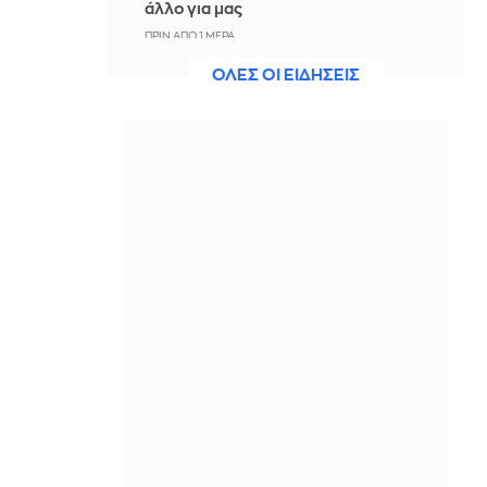
άλλο για μας
ΠΡΙΝ ΑΠΌ 1 ΜΈΡΑ
ΟΛΕΣ ΟΙ ΕΙΔΗΣΕΙΣ
Άννα Πρέλεβιτς: Το τρυφερό
throwback βίντεο με την αδελφή της
να τραγουδούν Backstreet Boys
ΠΡΙΝ ΑΠΌ 1 ΜΈΡΑ
Πυρκαγιά σε χαμηλή βλάστηση στην
περιοχή Σάνταλο, στην Κάρπαθο
ΠΡΙΝ ΑΠΌ 1 ΜΈΡΑ
Ο Παναθηναϊκός έπαθε στο ΟΑΚΑ,
καλείται να μάθει από αυτό και να
προκριθεί μέσω Βουλγαρίας - Δείτε
τα Highlights
ΠΡΙΝ ΑΠΌ 1 ΜΈΡΑ
Conference League: Παναθηναϊκός -
ΤΣΣΚΑ 1948 1-1 (ΤΕΛΙΚΟ)
ΠΡΙΝ ΑΠΌ 1 ΜΈΡΑ