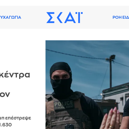
ΥΧΑΓΩΓΙΑ
ΡΟΗ ΕΙ
 κέντρα
τον
μπ επέστρεψε
1.630