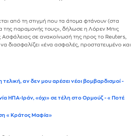
αι από τη στιγμή που τα άτομα φτάνουν (στα
ια της παραμονής τους», δήλωσε η Λόρεν Μπις
Ασφάλειας σε ανακοίνωσή της προς το Reuters,
ι να διασφαλίζει «ένα ασφαλές, προστατευμένο και
 τελική, αν δεν μου αρέσει νέοι βομβαρδισμοί -
ία ΗΠΑ-Ιράν, «όχι» σε τέλη στο Ορμούζ - «Ποτέ
εση «Κράτος Μαφία»