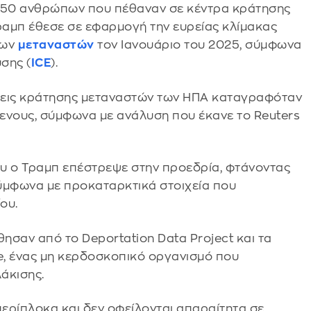
ου 50 ανθρώπων που πέθαναν σε κέντρα κράτησης
ραμπ έθεσε σε εφαρμογή την ευρείας κλίμακας
πων
μεταναστών
τον Ιανουάριο του 2025, σύμφωνα
σης (
ICE
).
σεις κράτησης μεταναστών των ΗΠΑ καταγραφόταν
ενους, σύμφωνα με ανάλυση που έκανε το Reuters
ου ο Τραμπ επέστρεψε στην προεδρία, φτάνοντας
ύμφωνα με προκαταρκτικά στοιχεία που
ου.
θησαν από το Deportation Data Project και τα
ice, ένας μη κερδοσκοπικό οργανισμό που
άκισης.
περίπλοκα και δεν οφείλονται απαραίτητα σε