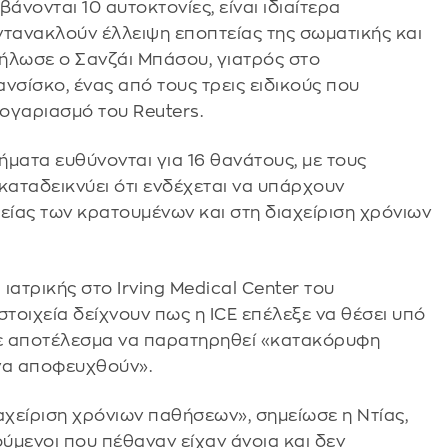
βάνονται 10 αυτοκτονίες, είναι ιδιαίτερα
ντανακλούν έλλειψη εποπτείας της σωματικής και
δήλωσε ο Σανζάι Μπάσου, γιατρός στο
νσίσκο, ένας από τους τρεις ειδικούς που
λογαριασμό του Reuters.
ματα ευθύνονται για 16 θανάτους, με τους
 καταδεικνύει ότι ενδέχεται να υπάρχουν
ίας των κρατουμένων και στη διαχείριση χρόνιων
ιατρικής στο Irving Medical Center του
στοιχεία δείχνουν πως η ICE επέλεξε να θέσει υπό
ε αποτέλεσμα να παρατηρηθεί «κατακόρυφη
να αποφευχθούν».
ιαχείριση χρόνιων παθήσεων», σημείωσε η Ντίας,
ύμενοι που πέθαναν είχαν άνοια και δεν