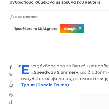
ανθρώπους, σύμφωνα με έρευνα του Reuters
13:59, 17.06.2026
Προσθέστε το SKAI.gr στο
Google
Έ
νας άνδρας από το Βιετνάμ με καρδ
«Speedway Slammer»
, μια διαβόητη
αναχθεί σε σύμβολο της μεταναστευτικής
0
Τραμπ (Donald Trump)
.
1