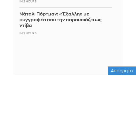
IN 2 HOURS
Νάταλι Πόρτμαν: «Έξαλλη» με
συγγραφέα που την παρουσιάζει ως
ντίβα
IN 2 HOURS
Απόρρητο