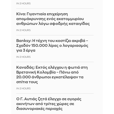
IN 2 HOURS
Κίνα: Γιγαντιαία επιχείρηση
απομάκρυνσης ενός εκατομμυρίου
ανθρώπων λόγω σφοδρής καταιγίδας
IN 2 HOURS
Banksy: Η τέχνη του κοστίζει ακριβά –
Σχεδόν 150.000 λίρες ο λογαριασμός
για 3 έργα
IN 2 HOURS
Καναδάς: Εκτός ελέγχου η φωτιά στη
Βρετανική Κολομβία – Πάνω από
20.000 άνθρωποι εγκατέλειψαν τα
σπίτια τους
IN 2 HOURS
Ο Γ. Αυτιάς ζητά έλεγχο σε αγορές
ακινήτων από τρίτες χώρες σε
διασυνοριακές περιοχές