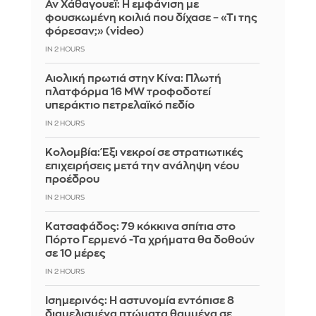
Αν Χάθαγουεϊ: Η εμφάνιση με
φουσκωμένη κοιλιά που δίχασε – «Τι της
φόρεσαν;» (video)
IN 2 HOURS
Αιολική πρωτιά στην Κίνα: Πλωτή
πλατφόρμα 16 MW τροφοδοτεί
υπεράκτιο πετρελαϊκό πεδίο
IN 2 HOURS
Κολομβία: Έξι νεκροί σε στρατιωτικές
επιχειρήσεις μετά την ανάληψη νέου
προέδρου
IN 2 HOURS
Kατσαφάδος: 79 κόκκινα σπίτια στο
Πόρτο Γερμενό -Τα χρήματα θα δοθούν
σε 10 μέρες
IN 2 HOURS
Ισημερινός: Η αστυνομία εντόπισε 8
διαμελισμένα πτώματα θαμμένα σε