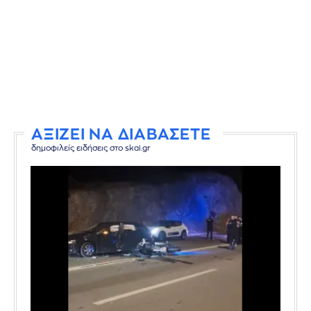
ΑΞΙΖΕΙ ΝΑ ΔΙΑΒΑΣΕΤΕ
δημοφιλείς ειδήσεις στο skai.gr