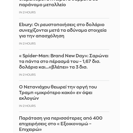
παράνομο μεταλλείο
IN 2 HOURS
Ebury: Οι ρευστοποιήσεις στο δολάριο
συνεχίζονται μετά τα αδύναμα στοιχεία
για την απασχόληση
IN 2 HOURS
«Spider-Man: Brand New Day»: Σαρώνει
τα πάντα στο πέρασμά του – 1,67 δισ.
δολάρια και…«βλέπει» τα 3 δισ.
IN 2 HOURS
Ο Νετανιάχου θεωρεί την οργή του
Τραμπ «μικρότερο κακό» εν όψει
εκλογών
IN 2 HOURS
Παράταση για περισσότερες από 400
επιχειρήσεις στο «Εξοικονομώ –
Επιχειρώ»